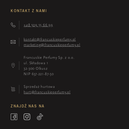
KONTAKT Z NAMI
+48 509 55 66 99
kontakt@francuskieperfumy.pl
marketing@francuskieperfumy.pl
Francuskie Perfumy Sp. z o.o.
ul. Składowa 1
32-300 Olkusz
NIP 637-221-87-50
Sprzedaż hurtowa
hurt@francuskieperfumy.pl
ZNAJDŹ NAS NA