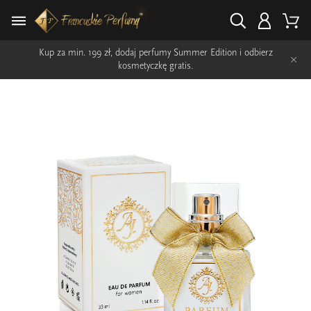
Kup za min. 199 zł, dodaj perfumy Summer Edition i odbierz
×
kosmetyczkę gratis.