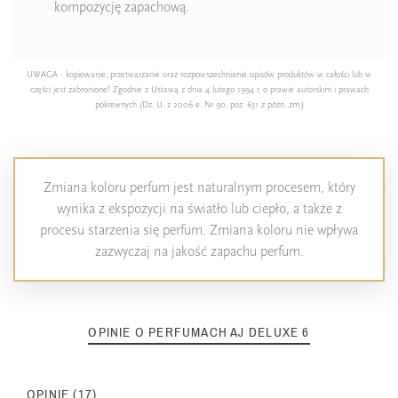
kompozycję zapachową.
UWAGA - kopiowanie, przetwarzanie oraz rozpowszechnianie opisów produktów w całości lub w
części jest zabronione! Zgodnie z Ustawą z dnia 4 lutego 1994 r. o prawie autorskim i prawach
pokrewnych (Dz. U. z 2006 e. Nr 90, poz. 631 z późn. zm.)
Zmiana koloru perfum jest naturalnym procesem, który
wynika z ekspozycji na światło lub ciepło, a także z
procesu starzenia się perfum. Zmiana koloru nie wpływa
zazwyczaj na jakość zapachu perfum.
OPINIE O PERFUMACH AJ DELUXE 6
OPINIE (17)