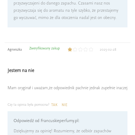
przyzwyczajeni do danego zapachu. Czasami nasz nos
przyzwyczaja się do aromatu na tyle szybko, że przestajemy
go wyczuwać, mimo że dla otoczenia nadal jest on obecny.
Zweryfikowany zakup
Agnieszka
2025-02-28
Jestem na nie
Mam oryginał i uważam,że odpowiednik pachnie jednak zupełnie inaczej
Czy ta opinia była pomocna?
TAK
NIE
Odpowiedź od Francuskieperfumy.pl:
Dziękujemy za opinię! Rozumiemy, że odbiór zapachów