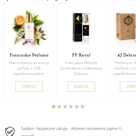
Francuskie Perfumy
FP Royal
AJ Delux
Nasza klasyczna wersja
Francuskie Perfumy
Perfumy w d
perfum z 22%
zamknięte w unikatowym
odsłonie z 
zaperfumowaniem.
flakonie.
zaperfumowa
ZOBACZ
ZOBACZ
ZOB
Szybkie i bezpieczne zakupy - złożenie zamówienia zajmie Ci
minutę!