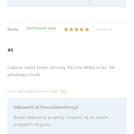
Zweryfikowany zakup
Natalia
2026-01-16
#6
Cudowny, świeży, bardzo cytrusowy. Dla mnie idealny na lato. Taki
pobudzający zmysły.
Czy ta opinia była pomocna?
TAK
NIE
Odpowiedź od Francuskieperfumy.pl:
Bardzo dziękujemy za opinię. Cieszymy się, że zapach
przypadł Ci do gustu .