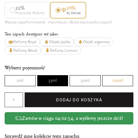
22%
26%
Francuskie Perfumy
AJ Deluxe
Wyższe zaperfumowanie - mocniejszy i dłużej wyczuwalny zapach
Ten zapach dostępny też jako:
Perfumy Royal
Olejek jojoba
Olejek arganowy
Perfumy Wood
Perfumy L'amour
Wybierz pojemność
2ml
33ml
50ml
100ml
DODAJ DO KOSZYKA
Zamów w ciągu
04:02:54
, a wyślemy jeszcze dziś!
Sprawdź inne kolekcje tego zapachu