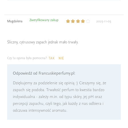
Zweryfikowany zakup
Magdalena
2025-11-05
Śliczny, cytrusowy zapach jednak mało trwały.
Czy ta opinia była pomocna?
TAK
NIE
Odpowiedź od Francuskieperfumy.pl:
Dziękujemy za podzielenie się opinią :) Cieszymy się, że
zapach się podoba. Trwałość perfum to kwestia bardzo
indywidualna - zależy m.in. od typu skóry, jej pH oraz
percepcji zapachu, czyli tego, jak każdy z nas odbiera i
odczuwa intensywność aromatu.