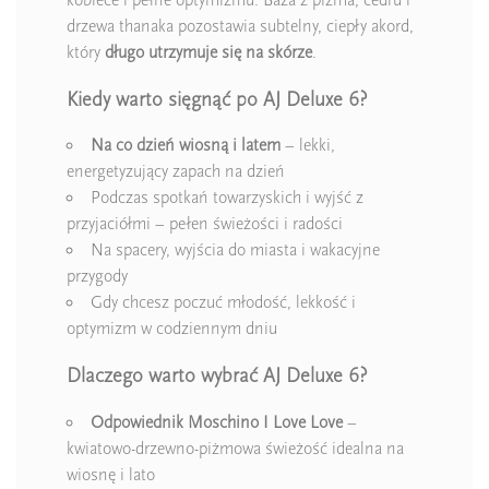
kobiece i pełne optymizmu. Baza z piżma, cedru i
drzewa thanaka pozostawia subtelny, ciepły akord,
który
długo utrzymuje się na skórze
.
Kiedy warto sięgnąć po AJ Deluxe 6?
Na co dzień wiosną i latem
– lekki,
energetyzujący zapach na dzień
Podczas spotkań towarzyskich i wyjść z
przyjaciółmi – pełen świeżości i radości
Na spacery, wyjścia do miasta i wakacyjne
przygody
Gdy chcesz poczuć młodość, lekkość i
optymizm w codziennym dniu
Dlaczego warto wybrać AJ Deluxe 6?
Odpowiednik Moschino I Love Love
–
kwiatowo-drzewno-piżmowa świeżość idealna na
wiosnę i lato