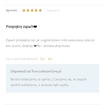
Agnieszka
2025-10-21
Przepiękny zapach❤️
Zapach przepiękny taki jak oryginał jestem mile zaskoczona.Lubię do
was wracać, dziękuję ❤️No i dostawa ekspresowa
Czy ta opinia była pomocna?
TAK
NIE
Odpowiedź od Francuskieperfumy.pl:
Bardzo dziękujemy za opinię :) Cieszymy się, że zapach
spełnił oczekiwania, a dostawa była szybka.