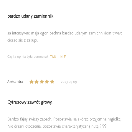
bardzo udany zamiennik
sa intensywne maja ogon pachna bardzo udanym zamiennikiem trwałe
ciesze sie z zakupu
Czy ta opinia była pomocna?
TAK
NIE
Aleksandra
2023-03-09
Cytrusowy zawrót głowy.
Bardzo fajny świeży zapach. Pozostawia na skórze przyjemną mgiełkę.
Nie drażni otoczenia, pozostawia charakterystyczną nutę ????