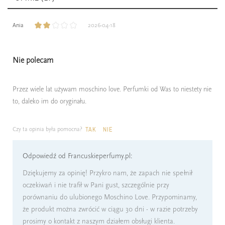
Ania
2026-04-18
Nie polecam
Przez wiele lat używam moschino love. Perfumki od Was to niestety nie
to, daleko im do oryginału.
Czy ta opinia była pomocna?
TAK
NIE
Odpowiedź od Francuskieperfumy.pl:
Dziękujemy za opinię! Przykro nam, że zapach nie spełnił
oczekiwań i nie trafił w Pani gust, szczególnie przy
porównaniu do ulubionego Moschino Love. Przypominamy,
że produkt można zwrócić w ciągu 30 dni - w razie potrzeby
prosimy o kontakt z naszym działem obsługi klienta.