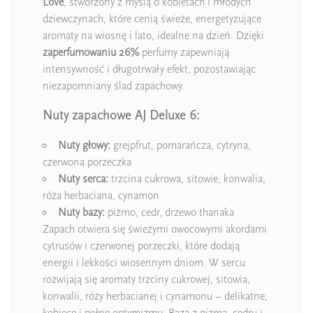
Love
, stworzony z myślą o kobietach i młodych
dziewczynach, które cenią świeże, energetyzujące
aromaty na wiosnę i lato, idealne na dzień. Dzięki
zaperfumowaniu 26%
perfumy zapewniają
intensywność i długotrwały efekt, pozostawiając
niezapomniany ślad zapachowy.
Nuty zapachowe AJ Deluxe 6:
Nuty głowy:
grejpfrut, pomarańcza, cytryna,
czerwona porzeczka
Nuty serca:
trzcina cukrowa, sitowie, konwalia,
róża herbaciana, cynamon
Nuty bazy:
piżmo, cedr, drzewo thanaka
Zapach otwiera się świeżymi owocowymi akordami
cytrusów i czerwonej porzeczki, które dodają
energii i lekkości wiosennym dniom. W sercu
rozwijają się aromaty trzciny cukrowej, sitowia,
konwalii, róży herbacianej i cynamonu – delikatne,