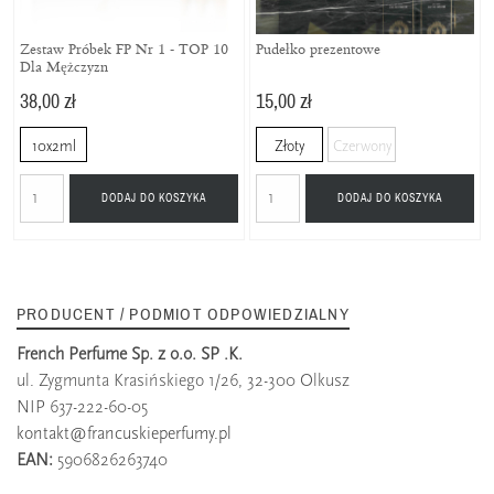
Zestaw Próbek FP Nr 1 - TOP 10
Pudełko prezentowe
Dla Mężczyzn
38,00 zł
15,00 zł
10x2ml
Złoty
Czerwony
DODAJ DO KOSZYKA
DODAJ DO KOSZYKA
PRODUCENT / PODMIOT ODPOWIEDZIALNY
French Perfume Sp. z o.o. SP .K.
ul. Zygmunta Krasińskiego 1/26, 32-300 Olkusz
NIP 637-222-60-05
kontakt@francuskieperfumy.pl
EAN:
5906826263740