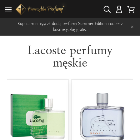
Kup za min. 199 zł, dodaj perfumy Summer Edition i odbierz
×
kosmetyczkę gratis.
Lacoste perfumy
męskie