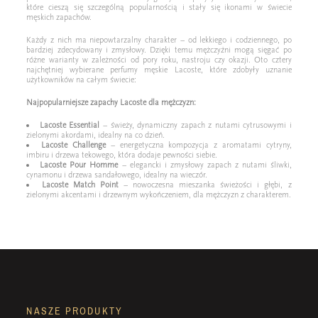
które cieszą się szczególną popularnością i stały się ikonami w świecie
męskich zapachów.
Każdy z nich ma niepowtarzalny charakter – od lekkiego i codziennego, po
bardziej zdecydowany i zmysłowy. Dzięki temu mężczyźni mogą sięgać po
różne warianty w zależności od pory roku, nastroju czy okazji. Oto cztery
najchętniej wybierane perfumy męskie Lacoste, które zdobyły uznanie
użytkowników na całym świecie:
Najpopularniejsze zapachy Lacoste dla mężczyzn:
Lacoste Essential
– świeży, dynamiczny zapach z nutami cytrusowymi i
zielonymi akordami, idealny na co dzień.
Lacoste Challenge
– energetyczna kompozycja z aromatami cytryny,
imbiru i drzewa tekowego, która dodaje pewności siebie.
Lacoste Pour Homme
– elegancki i zmysłowy zapach z nutami śliwki,
cynamonu i drzewa sandałowego, idealny na wieczór.
Lacoste Match Point
– nowoczesna mieszanka świeżości i głębi, z
zielonymi akcentami i drzewnym wykończeniem, dla mężczyzn z charakterem.
NASZE PRODUKTY