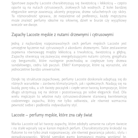
Sportowe zapachy Lacoste charakteryzują się świeżością i lekkością – często
oparte są na nutach cytrusowych, ziołowych lub wodnych. Z kolei bardziej
eleganckie wersje zawierają akcenty przypraw, drzew szlachetnych czy skóry.
Ta różnorodność sprawia, że niezależnie od preferencji, każdy mężczyzna
może znaleźć perfumy idealne na siłownię, dzień w biurze czy wyjątkowy
wieczór we dwoje.
Zapachy Lacoste męskie z nutami drzewnymi i cytrusowymi
Jedną z najbardziej rozpoznawalnych cech perfum męskich Lacoste jest
umiejętne łączenie nut cytrusowych z akordami drzewnymi. Takie zestawienie
zapewnia równowagę między lekkością a trwałością, świeżością a głębią.
Zapachy otwierają się zazwyczaj energetyzującymi nutami cytryny, grejpfruta
czy bergamotki, które następnie przechodzą w cieplejsze tony drzewa
sandałowego, cedru lub paczuli. Efekt? Kompozycje, które są wyraziste, ale
jednocześnie bardzo uniwersalne.
Dzięki tej strukturze zapachowej, perfumy Lacoste doskonale adaptują się do
różnych warunków – zarówno klimatycznych, jak i społecznych. Nadają się na
każdą porę roku, a ich świeży początek i ciepłe serce tworzą kompozycje, które
długo utrzymują się na skórze i pozostawiają po sobie elegancki ślad. Dla
wielu mężczyzn to właśnie nuty cytrusowo-drzewne stanowią kwintesencję
codziennego zapachu, który nie tylko odświeża, ale również wzmacnia
pewność siebie i podkreśla indywidualny styl.
Lacoste – perfumy męskie, które zna cały świat
Marka Lacoste od lat tworzy zapachy, które zdobyły uznanie na całym świecie
i na stałe wpisały się w kanon męskich perfum. Charakterystyczny krokodyl na
flakonie to nie tylko znak rozpoznawczy, ale również gwarancja jakości, stylu i
ponadczasowości. Wśród szerokiej gamy kompozycji można wyróżnić te,