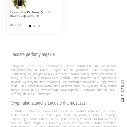
Francuskie Perfumy Nr 258
Calvin Klein - CK2 (UNISEX)
Kenzo - H
Idealne dopasowanie
50% wspólnych nut zapachowych
25% wspólny
26,00 zł
700,00 zł
519,00 zł
Lacoste perfumy męskie
Założyciel firmy był sportowcem, który odznaczał się wyjątkową
wytrzymałością na korcie i nigdy się nie poddawał. Jego pseudonim,
tłumaczony na język polski jako „krokodyl”, został nadany przez amerykańską
prasę, która z zainteresowaniem śledziła jego sukcesy. Sam sportowiec
FILTRUJ
sprytnie wykorzystał ten przydomek, umieszczając krokodyla w logo swojej
marki. Dziś charakterystyczny znak oznacza produkty wysokiej klasy, wśród
których znajdują się również wyjątkowe zapachy – zarówno ubrania, jak i
perfumy dla kobiet i mężczyzn.
Oryginalne zapachy Lacoste dla mężczyzn
Produkty z zielonym krokodylem można na co dzień zobaczyć na ulicach
wielu miast. Historia marki jest ściśle związana z karierą znanego
francuskiego tenisisty René Lacoste. Jego pierwszym projektem była koszulka
polo, w której zagrał na korcie – co w tamtym czasie było niemałym
zaskoczeniem. Wówczas obowiązywała zupełnie inna moda: tenisistów