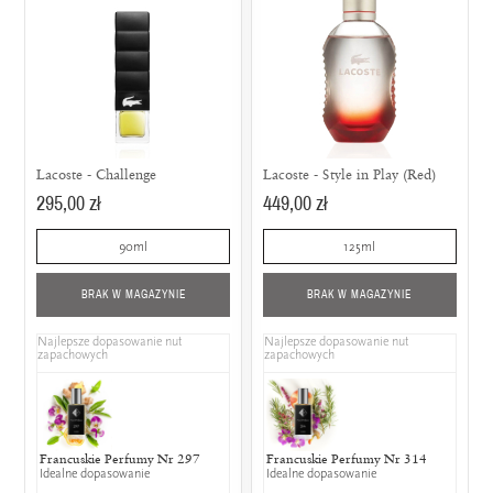
Lacoste - Challenge
Lacoste - Style in Play (Red)
295,00 zł
449,00 zł
90ml
125ml
BRAK W MAGAZYNIE
BRAK W MAGAZYNIE
Najlepsze dopasowanie nut
Najlepsze dopasowanie nut
zapachowych
zapachowych
Francuskie Perfumy Nr 297
Gucci - Guilty pour Homme
Francuskie Perfumy Nr 314
Yves Saint 
Lancô
Idealne dopasowanie
25% wspólnych nut zapachowych
Idealne dopasowanie
Homme
25% w
25% wspólny