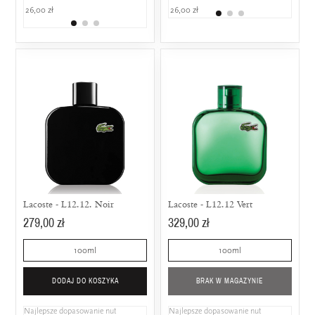
26,00 zł
399,00 zł
26,00 zł
459,00
449,00 zł
Lacoste - L12.12. Noir
Lacoste - L12.12 Vert
279,00 zł
329,00 zł
100ml
100ml
DODAJ DO KOSZYKA
BRAK W MAGAZYNIE
Najlepsze dopasowanie nut
Najlepsze dopasowanie nut