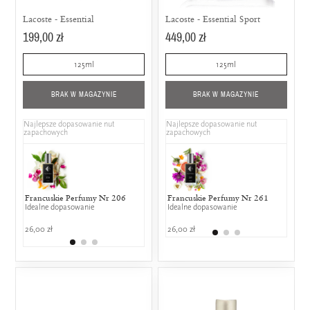
Lacoste - Essential
Lacoste - Essential Sport
199,00 zł
449,00 zł
125ml
125ml
BRAK W MAGAZYNIE
BRAK W MAGAZYNIE
Najlepsze dopasowanie nut
Najlepsze dopasowanie nut
zapachowych
zapachowych
Francuskie Perfumy Nr 206
Roberto Cavalli - Serpentine
Francuskie Perfumy Nr 261
Puma - Flo
Chane
Idealne dopasowanie
(2005)
Idealne dopasowanie
25% wspólny
50% w
25% wspólnych nut zapachowych
26,00 zł
26,00 zł
359,00 zł
799,00
550,00 zł