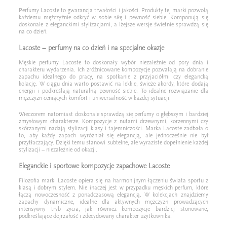
Perfumy Lacoste to gwarancja trwałości i jakości. Produkty tej marki pozwolą
każdemu mężczyźnie odkryć w sobie siłę i pewność siebie. Komponują się
doskonale z eleganckimi stylizacjami, a lżejsze wersje świetnie sprawdzą się
na co dzień.
Lacoste – perfumy na co dzień i na specjalne okazje
Męskie perfumy Lacoste to doskonały wybór niezależnie od pory dnia i
charakteru wydarzenia. Ich zróżnicowane kompozycje pozwalają na dobranie
zapachu idealnego do pracy, na spotkanie z przyjaciółmi czy elegancką
kolację. W ciągu dnia warto postawić na lekkie, świeże akordy, które dodają
energii i podkreślają naturalną pewność siebie. To idealne rozwiązanie dla
mężczyzn ceniących komfort i uniwersalność w każdej sytuacji.
Wieczorem natomiast doskonale sprawdzą się perfumy o głębszym i bardziej
zmysłowym charakterze. Kompozycje z nutami drzewnymi, korzennymi czy
skórzanymi nadają stylizacji klasy i tajemniczości. Marka Lacoste zadbała o
to, aby każdy zapach wyróżniał się elegancją, ale jednocześnie nie był
przytłaczający. Dzięki temu stanowi subtelne, ale wyraziste dopełnienie każdej
stylizacji – niezależnie od okazji.
Eleganckie i sportowe kompozycje zapachowe Lacoste
Filozofia marki Lacoste opiera się na harmonijnym łączeniu świata sportu z
klasą i dobrym stylem. Nie inaczej jest w przypadku męskich perfum, które
łączą nowoczesność z ponadczasową elegancją. W kolekcjach znajdziemy
zapachy dynamiczne, idealne dla aktywnych mężczyzn prowadzących
intensywny tryb życia, jak również kompozycje bardziej stonowane,
podkreślające dojrzałość i zdecydowany charakter użytkownika.