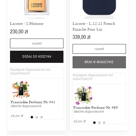
Lacoste - L'Homme
Lacoste - L.12.12 French
Panache Pour Lui
230,00 zł
339,00 zł
100ml
100ml
DODAJ DO KOSZYKA
BRAK W MAGAZYNIE
Najlepsze dopasowanie nut
zapachowych
Najlepsze dopasowanie nut
zapachowych
Francuskie Perfumy Nr 441
Jean Paul Gaultier - Classique
Hugo Boss -
Idealne dopasowanie
25% wspólnych nut zapachowych
25% wspólny
Francuskie Perfumy Nr 480
DKNY
Idealne dopasowanie
50% w
26,00 zł
348,00 zł
219,00 zł
26,00 zł
369,00