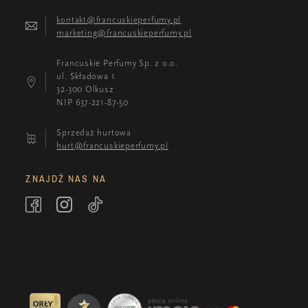
kontakt@francuskieperfumy.pl
marketing@francuskieperfumy.pl
Francuskie Perfumy Sp. z o.o.
ul. Składowa 1
32-300 Olkusz
NIP 637-221-87-50
Sprzedaż hurtowa
hurt@francuskieperfumy.pl
ZNAJDŹ NAS NA