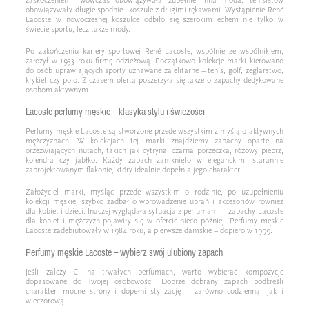
obowiązywały długie spodnie i koszule z długimi rękawami. Wystąpienie René
Lacoste w nowoczesnej koszulce odbiło się szerokim echem nie tylko w
świecie sportu, lecz także mody.
Po zakończeniu kariery sportowej René Lacoste, wspólnie ze wspólnikiem,
założył w 1933 roku firmę odzieżową. Początkowo kolekcje marki kierowano
do osób uprawiających sporty uznawane za elitarne – tenis, golf, żeglarstwo,
krykiet czy polo. Z czasem oferta poszerzyła się także o zapachy dedykowane
osobom aktywnym.
Lacoste perfumy męskie – klasyka stylu i świeżości
Perfumy męskie Lacoste są stworzone przede wszystkim z myślą o aktywnych
mężczyznach. W kolekcjach tej marki znajdziemy zapachy oparte na
orzeźwiających nutach, takich jak cytryna, czarna porzeczka, różowy pieprz,
kolendra czy jabłko. Każdy zapach zamknięto w eleganckim, starannie
zaprojektowanym flakonie, który idealnie dopełnia jego charakter.
Założyciel marki, myśląc przede wszystkim o rodzinie, po uzupełnieniu
kolekcji męskiej szybko zadbał o wprowadzenie ubrań i akcesoriów również
dla kobiet i dzieci. Inaczej wyglądała sytuacja z perfumami – zapachy Lacoste
dla kobiet i mężczyzn pojawiły się w ofercie nieco później. Perfumy męskie
Lacoste zadebiutowały w 1984 roku, a pierwsze damskie – dopiero w 1999.
Perfumy męskie Lacoste – wybierz swój ulubiony zapach
Jeśli zależy Ci na trwałych perfumach, warto wybierać kompozycje
dopasowane do Twojej osobowości. Dobrze dobrany zapach podkreśli
charakter, mocne strony i dopełni stylizację – zarówno codzienną, jak i
wieczorową.