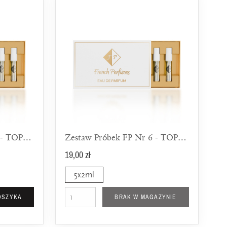
Zestaw Próbek FP Nr 5 - TOP 5 Dla Kobiet
Zestaw Próbek FP Nr 6 - TOP 5 Nowości Dla Niej
19,00 zł
5x2ml
OSZYKA
BRAK W MAGAZYNIE