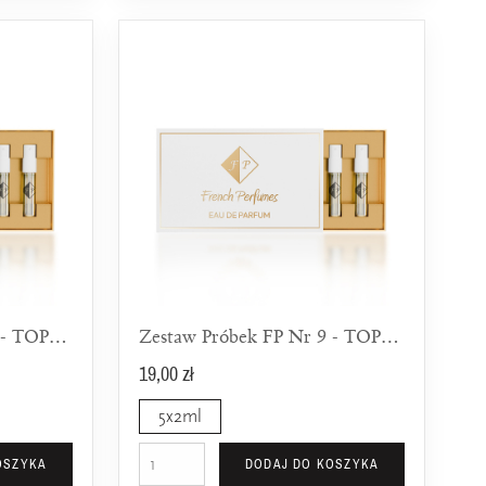
Zestaw Próbek FP Nr 8 - TOP 5 Świeżych Zapachów Dla Kobiet
Zestaw Próbek FP Nr 9 - TOP 5 Słodkich Zapachów Dla Kobiet
19,00 zł
5x2ml
OSZYKA
DODAJ DO KOSZYKA