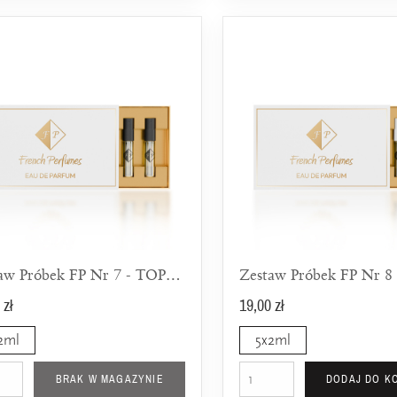
Zestaw Próbek FP Nr 7 - TOP 5 Nowości Dla Niego
 zł
19,00 zł
2ml
5x2ml
BRAK W MAGAZYNIE
DODAJ DO K