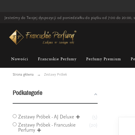
Jesteśmy do Twojej dyspozycji od poniedziałku do piątku od 7:00 do 20:00, s
Nowości
Francuskie Perfumy
Perfumy Premium
P
Strona główna
Zestawy Próbek
Podkategorie
Zestawy Próbek - AJ Deluxe
5
Zestawy Próbek - Francuskie
20
Perfumy