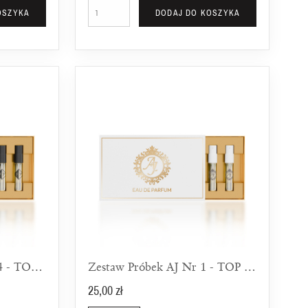
OSZYKA
DODAJ DO KOSZYKA
Zestaw Próbek FP Nr 14 - TOP 5 Zapachów Do Biura Dla Mężczyzn
Zestaw Próbek AJ Nr 1 - TOP 5 Dla Kobiet
25,00 zł