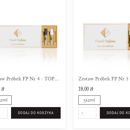
Zestaw Próbek FP Nr 4 - TOP 10 Na Wieczór Dla Niej i Dla Niego
 zł
19,00 zł
x2ml
5x2ml
DODAJ DO KOSZYKA
DODAJ DO K