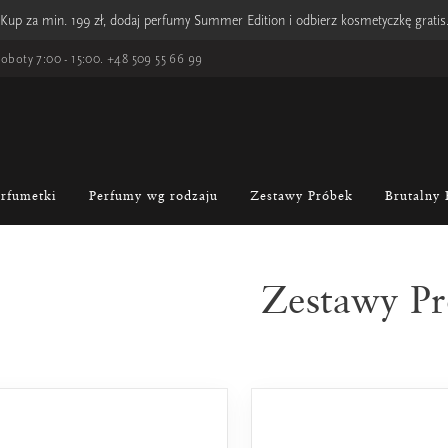
Kup za min. 199 zł, dodaj perfumy Summer Edition i odbierz kosmetyczkę gratis
oboty 7:00 - 15:00.
+48 509 55 66 99
erfumetki
Perfumy wg rodzaju
Zestawy Próbek
Brutalny 
Zestawy P