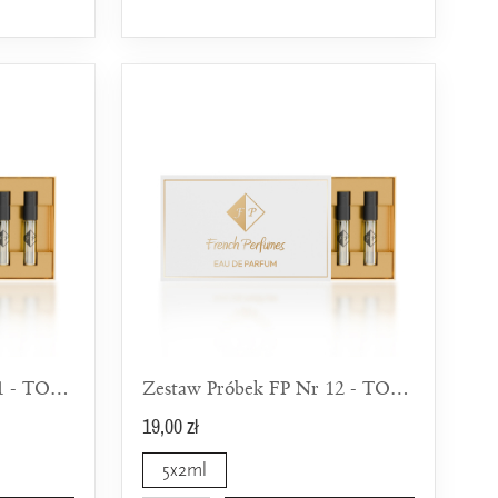
Zestaw Próbek FP Nr 11 - TOP 5 Świeżych Zapachów Dla Mężczyzn
Zestaw Próbek FP Nr 12 - TOP 5 Orientalnych Zapachów Dla Mężczyzn
19,00 zł
5x2ml