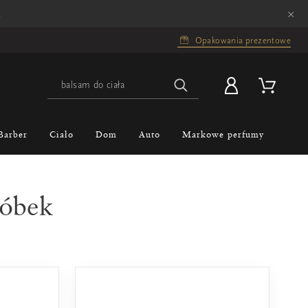
×
.
Opakowania prezentowe
Barber
Ciało
Dom
Auto
Markowe perfumy
róbek