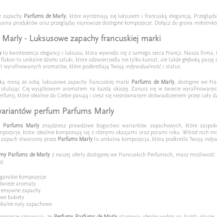
e zapachy
Parfums de Marly
, które wyróżniają się luksusem i francuską elegancją. Przeglą
rowania produktów oraz przeglądaj najnowsze dostępne kompozycje. Dołącz do grona miłośnik
 Marly - Luksusowe zapachy francuskiej marki
y
to kwintesencja elegancji i luksusu, która wywodzi się z samego serca Francji. Nasza firm
flakon to unikalne dzieło sztuki, które odzwierciedla nie tylko kunszt, ale także głęboką p
t wyrafinowanych aromatów, które podkreślają Twoją indywidualność i status.
ką niosą ze sobą luksusowe zapachy francuskiej marki
Parfums de Marly
, dostępne we Fra
 otulając Cię wyjątkowym aromatem na każdą okazję. Zanurz się w świecie wyrafinowanych
erfumy, które idealnie do Ciebie pasują i ciesz się niezrównanym doświadczeniem przez cały d
ariantów perfum Parfums Marly
ie
Parfums Marly
znajdziesz prawdziwe bogactwo wariantów zapachowych, które zaspok
pozycje, które idealnie komponują się z różnymi okazjami oraz porami roku. Wśród nich mo
 zapach stworzony przez
Parfums Marly
to unikalna kompozycja, która podkreśla Twoją indywi
umy Parfums de Marly
z naszej oferty dostępnej we Francuskich Perfumach, masz możliwość s
ą:
leganckie kompozycje
 świeże aromaty
ntensywne zapachy
owe bukiety
ikalne nuty zapachowe
mpozycje sprawiają, że
Perfumy Parfums de Marly
stanowią idealny wybór na każdą okazję. 