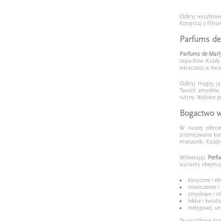
Odkryj wyjątkow
Korzystaj z filt
Parfums de
Parfums de Marl
zapachów. Każdy 
wkraczasz w świa
Odkryj magię, ja
Twoich zmysłów,
rutyny. Wybierz p
Bogactwo w
W naszej oferc
zróżnicowane kom
mieszanki. Każdy
Wybierając
Perf
warianty obejmuj
klasyczne i e
nowoczesne i
zmysłowe i i
lekkie i kwiat
nietypowe, un
Te wyjątkowe ko