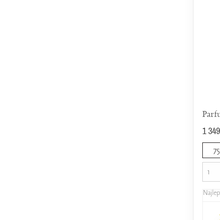
Parf
1 349
7
Najle