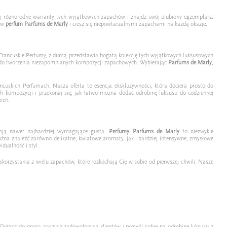
daj różnorodne warianty tych wyjątkowych zapachów i znajdź swój ulubiony egzemplarz.
ów
perfum Parfums de Marly
i ciesz się niepowtarzalnymi zapachami na każdą okazję.
a, Francuskie Perfumy, z dumą przedstawia bogatą kolekcję tych wyjątkowych luksusowych
asję do tworzenia niezapomnianych kompozycji zapachowych. Wybierając
Parfums de Marly
,
ncuskich Perfumach. Nasza oferta to esencja ekskluzywności, która dociera prosto do
 kompozycji i przekonaj się, jak łatwo można dodać odrobinę luksusu do codziennej
zień.
oją nawet najbardziej wymagające gusta.
Perfumy Parfums de Marly
to niezwykle
żna znaleźć zarówno delikatne, kwiatowe aromaty, jak i bardziej intensywne, zmysłowe
dualność i styl.
korzystania z wielu zapachów, które rozkochają Cię w sobie od pierwszej chwili. Nasze
Dołącz do grona naszych zadowolonych klientów i pozwól sobie na odrobinę luksusu z