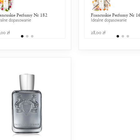
ancuskie Perfumy Nr 182
Shiseido - Zen
Francuskie Perfumy Nr 1
ealne dopasowanie
25% wspólnych nut zapachowych
Idealne dopasowanie
,00 zł
469,00 zł
28,00 zł