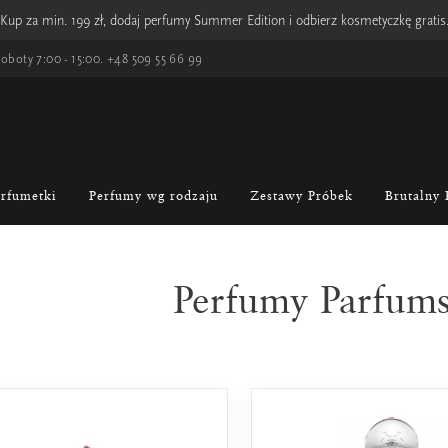
Kup za min. 199 zł, dodaj perfumy Summer Edition i odbierz kosmetyczkę gratis
oboty 7:00 - 15:00.
+48 509 55 66 99
erfumetki
Perfumy wg rodzaju
Zestawy Próbek
Brutalny 
Perfumy Parfums