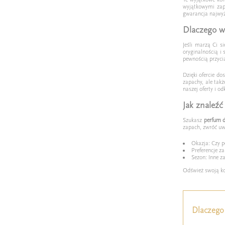
wyjątkowymi z
gwarancja najwyżs
Dlaczego w
Jeśli marzą Ci s
oryginalnością i
pewnością przycią
Dzięki ofercie do
zapachy, ale tak
naszej oferty i od
Jak znaleź
Szukasz
perfum 
zapach, zwróć uw
Okazja: Czy p
Preferencje z
Sezon: Inne z
Odśwież swoją ko
Dlaczego