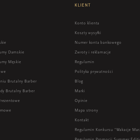
KLIENT
Konto klienta
Koszty wysyłki
skie
Numer konta bankowego
fumy Damskie
Zwroty i reklamacje
umy Męskie
Regulamin
owe
Polityka prywatności
niu Brutalny Barber
Blog
dy Brutalny Barber
Marki
Prezentowe
Opinie
lamowe
Mapa strony
Kontakt
Regulamin Konkursu "Wakacje Mar
Regulamin Promocji Summer Edit