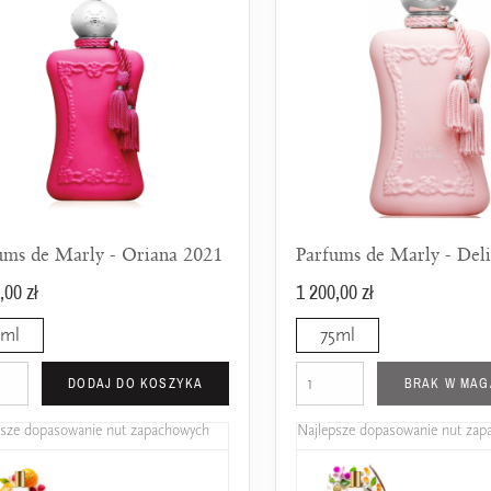
ums de Marly - Oriana 2021
,00 zł
1 200,00 zł
5ml
75ml
DODAJ DO KOSZYKA
BRAK W MAG
psze dopasowanie nut zapachowych
Najlepsze dopasowanie nut za