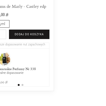
ums de Marly - Castley edp
,00 zł
5ml
DODAJ DO KOSZYKA
psze dopasowanie nut zapachowych
ancuskie Perfumy Nr 338
Prada - Paradoxe
ealne dopasowanie
25% wspólnych nut zapachowych
,00 zł
649,00 zł