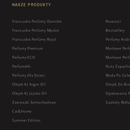
NASZE PRODUKTY
Francuskie Perfumy Damskie
Nowości
Francuskie Perfumy Męskie
Bestsellery
Francuskie Perfumy Royal
Perfumy Arab
Perfumy Premium
Markowe Per
Perfumy ECO
Markowe Perf
Perfumetki
Nuty Zapach
Perfumy Dla Dzieci
Woda Po Gole
Olejek AJ Argan Oil
Olejek Do Bro
Olejek AJ Jojoba Oil
Opakowania 
Zawieszki Samochodowe
Gadżety Rek
Car&Home
Summer Edition