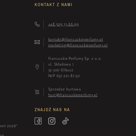
KONTAKT Z NAMI
+48 509 55 66 99
kontakt@francuskieperfumy.pl
marketing@francuskieperfumy.pl
Francuskie Perfumy Sp. z o.o.
ul. Składowa 1
32-300 Olkusz
NIP 637-221-87-50
Sprzedaż hurtowa
hurt@francuskieperfumy.pl
ZNAJDŹ NAS NA
zeń 2026"
ion