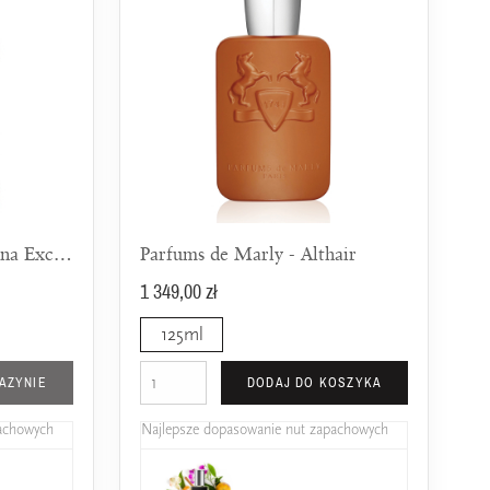
Parfums de Marly - Delina Exclusif EDP
Parfums de Marly - Althair
1 349,00 zł
125ml
AZYNIE
DODAJ DO KOSZYKA
pachowych
Najlepsze dopasowanie nut zapachowych