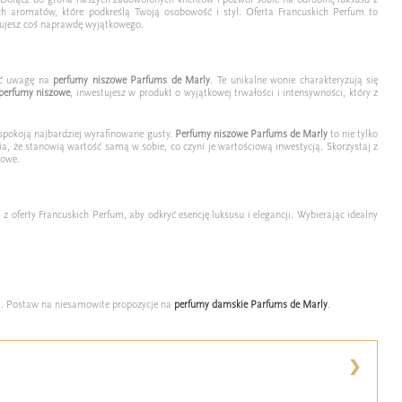
ych aromatów, które podkreślą Twoją osobowość i styl. Oferta Francuskich Perfum to
skujesz coś naprawdę wyjątkowego.
cić uwagę na
perfumy niszowe Parfums de Marly
. Te unikalne wonie charakteryzują się
perfumy niszowe
, inwestujesz w produkt o wyjątkowej trwałości i intensywności, który z
aspokoją najbardziej wyrafinowane gusty.
Perfumy niszowe Parfums de Marly
to nie tylko
a, że stanowią wartość samą w sobie, co czyni je wartościową inwestycją. Skorzystaj z
howe.
z oferty Francuskich Perfum, aby odkryć esencję luksusu i elegancji. Wybierając idealny
ji. Postaw na niesamowite propozycje na
perfumy damskie Parfums de Marly
.