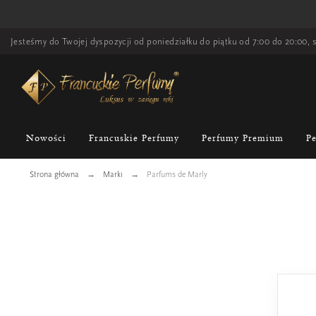
Jesteśmy do Twojej dyspozycji od poniedziałku do piątku od 7:00 do 20:00, s
Nowości
Francuskie Perfumy
Perfumy Premium
P
Strona główna
Marki
Parfums de Marly