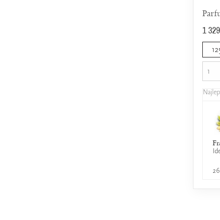
Parf
1 329
12
Najle
Fr
Id
26