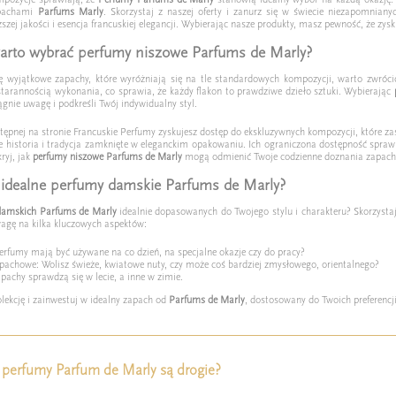
apachami
Parfums Marly
. Skorzystaj z naszej oferty i zanurz się w świecie niezapomnian
zej jakości i esencja francuskiej elegancji. Wybierając nasze produkty, masz pewność, że zy
arto wybrać perfumy niszowe Parfums de Marly?
ię wyjątkowe zapachy, które wyróżniają się na tle standardowych kompozycji, warto zwró
 starannością wykonania, co sprawia, że każdy flakon to prawdziwe dzieło sztuki. Wybierając
gnie uwagę i podkreśli Twój indywidualny styl.
stępnej na stronie Francuskie Perfumy zyskujesz dostęp do ekskluzywnych kompozycji, które z
że historia i tradycja zamknięte w eleganckim opakowaniu. Ich ograniczona dostępność sprawi
kryj, jak
perfumy niszowe Parfums de Marly
mogą odmienić Twoje codzienne doznania zapac
ć idealne perfumy damskie Parfums de Marly?
damskich Parfums de Marly
idealnie dopasowanych do Twojego stylu i charakteru? Skorzystaj 
agę na kilka kluczowych aspektów:
erfumy mają być używane na co dzień, na specjalne okazje czy do pracy?
apachowe: Wolisz świeże, kwiatowe nuty, czy może coś bardziej zmysłowego, orientalnego?
apachy sprawdzą się w lecie, a inne w zimie.
lekcję i zainwestuj w idealny zapach od
Parfums de Marly
, dostosowany do Twoich preferenc
 perfumy Parfum de Marly są drogie?