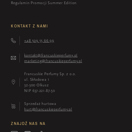
Regulamin Promocji Summer Edition
KONTAKT Z NAMI
+48 509 55 66 99
kontakt@francuskieperfumy.pl
marketing@francuskieperfumy.pl
Francuskie Perfumy Sp. z o.o.
ul. Składowa 1
32-300 Olkusz
NIP 637-221-87-50
Sprzedaż hurtowa
hurt@francuskieperfumy.pl
ZNAJDŹ NAS NA