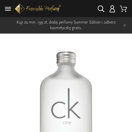
Kup za min. 199 zł, dodaj perfumy Summer Edition i odbierz
×
kosmetyczkę gratis.