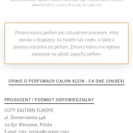
części jest zabronione! Zgodnie z Ustawą z dnia 4 lutego 1994 r. o prawie autorskim i prawach
pokrewnych (Dz. U. z 2006 e. Nr 90, poz. 631 z późn. zm.)
Zmiana koloru perfum jest naturalnym procesem, który
wynika z ekspozycji na światło lub ciepło, a także z
procesu starzenia się perfum. Zmiana koloru nie wpływa
zazwyczaj na jakość zapachu perfum.
OPINIE O PERFUMACH CALVIN KLEIN - CK ONE (UNISEX)
PRODUCENT / PODMIOT ODPOWIEDZIALNY
COTY EASTERN EUROPE
ul. Domaniewska 34A
02-672 Warszawa, Polska
E-mail:
coty_polska@cotyinc.com