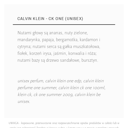
CALVIN KLEIN - CK ONE (UNISEX)
Nutami głowy są ananas, nuty zielone,
mandarynka, papaja, bergamotka, kardamon i
cytryna; nutami serca są gałka muszkatołowa,
fiołek, korzeń irysa, jaśmin, konwalia i róża;
nutami bazy są drzewo sandałowe, bursztyn.
unisex perfum, calvin klein one edp, calvin klein
perfume one summer, calvin klein ck one 100ml,
klein ck, ck one summer 2009, calvin klein be
unisex
.
UWAGA - kopiowanie, przetwarzanie oraz rozpowszechnianie opisów produktów w całości lub w