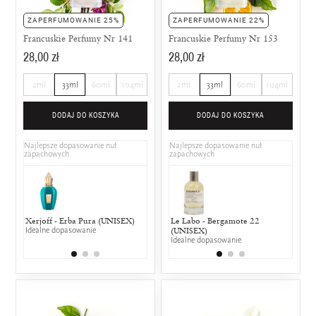
ZAPERFUMOWANIE 25%
ZAPERFUMOWANIE 22%
Francuskie Perfumy Nr 141
Francuskie Perfumy Nr 153
28,00 zł
28,00 zł
2ml
33ml
60ml
104ml
2ml
33ml
60ml
104ml
DODAJ DO KOSZYKA
DODAJ DO KOSZYKA
Najlepsze dopasowanie nut
Najlepsze dopasowanie nut
zapachowych
zapachowych
Xerjoff - Erba Pura (UNISEX)
Chloé - L`Eau de Chloe EDT
Le Labo - Bergamote 22
Carolina He
Coty 
Idealne dopasowanie
25% wspólnych nut zapachowych
(UNISEX)
Rose
25% w
Idealne dopasowanie
25% wspólny