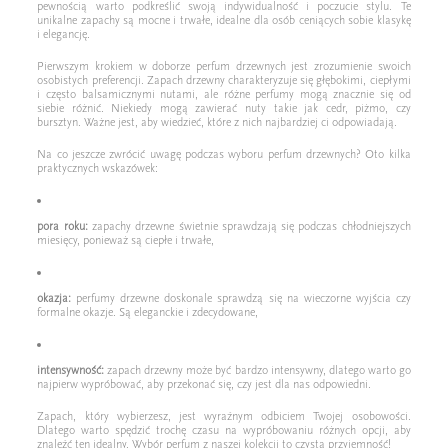
pewnością warto podkreślić swoją indywidualność i poczucie stylu. Te
unikalne zapachy są mocne i trwałe, idealne dla osób ceniących sobie klasykę
i elegancję.
Pierwszym krokiem w doborze perfum drzewnych jest zrozumienie swoich
osobistych preferencji. Zapach drzewny charakteryzuje się głębokimi, ciepłymi
i często balsamicznymi nutami, ale różne perfumy mogą znacznie się od
siebie różnić. Niekiedy mogą zawierać nuty takie jak cedr, piżmo, czy
bursztyn. Ważne jest, aby wiedzieć, które z nich najbardziej ci odpowiadają.
Na co jeszcze zwrócić uwagę podczas wyboru perfum drzewnych? Oto kilka
praktycznych wskazówek:
pora roku:
zapachy drzewne świetnie sprawdzają się podczas chłodniejszych
miesięcy, ponieważ są ciepłe i trwałe,
okazja:
perfumy drzewne doskonale sprawdzą się na wieczorne wyjścia czy
formalne okazje. Są eleganckie i zdecydowane,
intensywność:
zapach drzewny może być bardzo intensywny, dlatego warto go
najpierw wypróbować, aby przekonać się, czy jest dla nas odpowiedni.
Zapach, który wybierzesz, jest wyraźnym odbiciem Twojej osobowości.
Dlatego warto spędzić trochę czasu na wypróbowaniu różnych opcji, aby
znaleźć ten idealny. Wybór perfum z naszej kolekcji to czysta przyjemność!