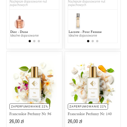
Najlepsze dopasowanie nut
Najlepsze dopasowanie nut
zapachowych
zapachowych
Dior - Dune
Jean Paul Gaultier - Classique
Lacoste - Pour Femme
Creed - Ave
Puma 
Idealne dopasowanie
50% wspólnych nut zapachowych
Idealne dopasowanie
25% wspólny
25% w
ZAPERFUMOWANIE 22%
ZAPERFUMOWANIE 22%
Francuskie Perfumy Nr 96
Francuskie Perfumy Nr 140
26,00 zł
26,00 zł