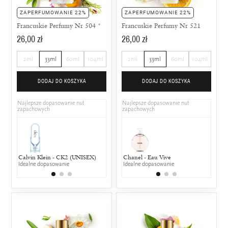
ZAPERFUMOWANIE 22%
ZAPERFUMOWANIE 22%
Francuskie Perfumy Nr 504 *
Francuskie Perfumy Nr 521
26,00 zł
26,00 zł
2ml
33ml
60ml
104ml
2ml
33ml
60ml
104ml
DODAJ DO KOSZYKA
DODAJ DO KOSZYKA
Najlepsze dopasowanie nut
Najlepsze dopasowanie nut
zapachowych
zapachowych
Calvin Klein - CK2 (UNISEX)
Calvin Klein - Euphoria Endless
Chanel - Eau Vive
DKNY - Wo
Chloé
Idealne dopasowanie
25% wspólnych nut zapachowych
Idealne dopasowanie
25% wspólny
25% w