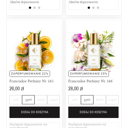
Idealne dopasowanie
Idealne dopasowanie
ZAPERFUMOWANIE 22%
ZAPERFUMOWANIE 25%
Francuskie Perfumy Nr 161
Francuskie Perfumy Nr 166
26,00 zł
28,00 zł
2ml
33ml
60ml
104ml
2ml
33ml
60ml
104ml
DODAJ DO KOSZYKA
DODAJ DO KOSZYKA
Najlepsze dopasowanie nut
Najlepsze dopasowanie nut
zapachowych
zapachowych