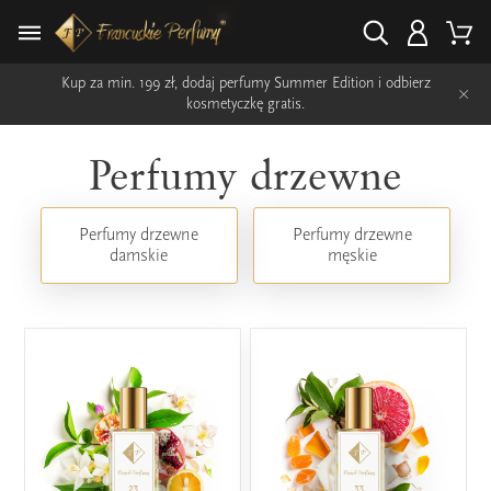
Kup za min. 199 zł, dodaj perfumy Summer Edition i odbierz
×
kosmetyczkę gratis.
Perfumy drzewne
Perfumy drzewne
Perfumy drzewne
damskie
męskie