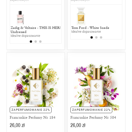
Zadig & Voltaire - THIS IS HER!
Jean Paul Gaultier - Classique
Tom Ford - White Suede
Gucci - En
Kenz
Undressed
50% wspólnych nut zapachowych
Idealne dopasowanie
25% wspólny
50% w
Idealne dopasowanie
ZAPERFUMOWANIE 22%
ZAPERFUMOWANIE 22%
Francuskie Perfumy Nr 184
Francuskie Perfumy Nr 504
26,00 zł
26,00 zł