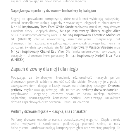
się sam, odkrywając na nowo swoje ulubione zapachy.
Najpiękniejsze perfumy drzewne – bestsellery tej kategorii
Sięgnij po sprawdzone kompozycje, które nasi klienci wybierają najczęściej.
Wśród bestsellerów królują zapachy z wyrazistym, eleganckim charakterem:
Nr 166 inspirowany Tom Ford White Suede
zachwyca miękkim, zmysłowym
akordem skóry i ciepłych drzew,
Nr 140 inspirowany Thierry Mugler Alien
otula bursztynowo-drzewną aurą, a
Nr 684 inspirowany Escentric Molecules
01 (UNISEX)
oferuje nowoczesną, minimalistyczną interpretację nut
drzewnych. Jeśli szukasz energetycznego drzewno-cytrusowego brzmienia na
co dzień, świetnie sprawdzają się
Nr 526 inspirowany Versace Versense
oraz
Nr 521 inspirowany Chanel Eau Vive
. Dla fanów uniseksowych kompozycji z
soczystym, drzewnym tłem polecamy
Nr 141 inspirowany Xerjoff Erba Pura
(UNISEX)
.
Zapach drzewny dla niej i dla niego
Podążając za światowymi trendami, różnorodność naszych perfum
drzewnych pozwoli każdemu znaleźć coś dla siebie. Tworzymy je z pasją i
zaangażowaniem, dbając o każdy, nawet najdrobniejszy szczegół.
Drzewne
perfumy męskie
ukazują odwagę i siłę, natomiast
perfumy drzewne damskie
-
zmysłowość i elegancję. Jesteśmy pewni, że nasza kolekcja zadowoli
najbardziej wymagających koneserów perfum, dostarczając unikalnych
doznań zapachowych oraz poczucia luksusu na co dzień.
Perfumy drzewne męskie – klasyka, siła i charakter
Perfumy drzewne męskie to esencja ponadczasowej elegancji. Ciepłe akordy
cedru, wetywerii i sandałowca podkreślają pewność siebie, a nuty
balsamiczne i ambrowe nadają kompozycjom głębi oraz świetnej projekcji. To