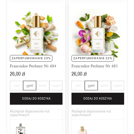
ZAPERFUMOWANIE 25%
ZAPERFUMOWANIE 22%
Francuskie Perfumy Nr 684
Francuskie Perfumy Nr 685
26,00 zł
26,00 zł
2ml
33ml
60ml
104ml
2ml
33ml
60ml
104ml
DODAJ DO KOSZYKA
DODAJ DO KOSZYKA
Najlepsze dopasowanie nut
Najlepsze dopasowanie nut
zapachowych
zapachowych