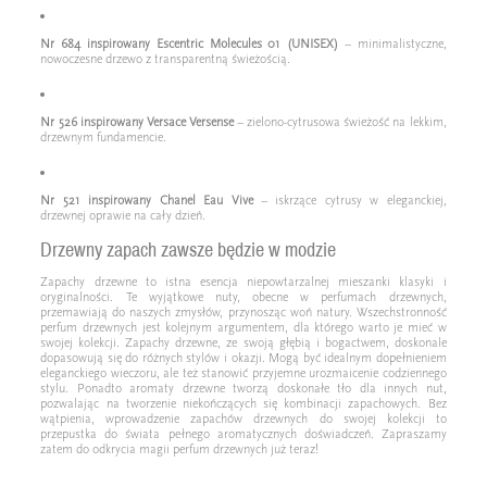
Nr 684 inspirowany Escentric Molecules 01 (UNISEX)
– minimalistyczne,
nowoczesne drzewo z transparentną świeżością.
Nr 526 inspirowany Versace Versense
– zielono-cytrusowa świeżość na lekkim,
drzewnym fundamencie.
Nr 521 inspirowany Chanel Eau Vive
– iskrzące cytrusy w eleganckiej,
drzewnej oprawie na cały dzień.
Drzewny zapach zawsze będzie w modzie
Zapachy drzewne to istna esencja niepowtarzalnej mieszanki klasyki i
oryginalności. Te wyjątkowe nuty, obecne w perfumach drzewnych,
przemawiają do naszych zmysłów, przynosząc woń natury. Wszechstronność
perfum drzewnych jest kolejnym argumentem, dla którego warto je mieć w
swojej kolekcji. Zapachy drzewne, ze swoją głębią i bogactwem, doskonale
dopasowują się do różnych stylów i okazji. Mogą być idealnym dopełnieniem
eleganckiego wieczoru, ale też stanowić przyjemne urozmaicenie codziennego
stylu. Ponadto aromaty drzewne tworzą doskonałe tło dla innych nut,
pozwalając na tworzenie niekończących się kombinacji zapachowych. Bez
wątpienia, wprowadzenie zapachów drzewnych do swojej kolekcji to
przepustka do świata pełnego aromatycznych doświadczeń. Zapraszamy
zatem do odkrycia magii perfum drzewnych już teraz!