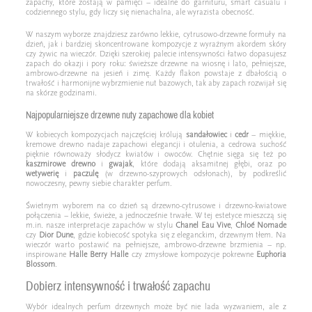
zapachy, które zostają w pamięci – idealne do garnituru, smart casualu i
codziennego stylu, gdy liczy się nienachalna, ale wyrazista obecność.
W naszym wyborze znajdziesz zarówno lekkie, cytrusowo-drzewne formuły na
dzień, jak i bardziej skoncentrowane kompozycje z wyraźnym akordem skóry
czy żywic na wieczór. Dzięki szerokiej palecie intensywności łatwo dopasujesz
zapach do okazji i pory roku: świeższe drzewne na wiosnę i lato, pełniejsze,
ambrowo-drzewne na jesień i zimę. Każdy flakon powstaje z dbałością o
trwałość i harmonijne wybrzmienie nut bazowych, tak aby zapach rozwijał się
na skórze godzinami.
Najpopularniejsze drzewne nuty zapachowe dla kobiet
W kobiecych kompozycjach najczęściej królują
sandałowiec
i
cedr
– miękkie,
kremowe drewno nadaje zapachowi elegancji i otulenia, a cedrowa suchość
pięknie równoważy słodycz kwiatów i owoców. Chętnie sięga się też po
kaszmirowe drewno
i
gwajak
, które dodają aksamitnej głębi, oraz po
wetywerię
i
paczulę
(w drzewno-szyprowych odsłonach), by podkreślić
nowoczesny, pewny siebie charakter perfum.
Świetnym wyborem na co dzień są drzewno-cytrusowe i drzewno-kwiatowe
połączenia – lekkie, świeże, a jednocześnie trwałe. W tej estetyce mieszczą się
m.in. nasze interpretacje zapachów w stylu
Chanel Eau Vive
,
Chloé Nomade
czy
Dior Dune
, gdzie kobiecość spotyka się z eleganckim, drzewnym tłem. Na
wieczór warto postawić na pełniejsze, ambrowo-drzewne brzmienia – np.
inspirowane
Halle Berry Halle
czy zmysłowe kompozycje pokrewne
Euphoria
Blossom
.
Dobierz intensywność i trwałość zapachu
Wybór idealnych perfum drzewnych może być nie lada wyzwaniem, ale z