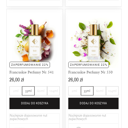
ZAPERFUMOWANIE 22%
ZAPERFUMOWANIE 22%
Francuskie Perfumy Nr 541
Francuskie Perfumy Nr 550
26,00 zł
26,00 zł
2ml
33ml
60ml
104ml
2ml
33ml
60ml
104ml
DODAJ DO KOSZYKA
DODAJ DO KOSZYKA
Najlepsze dopasowanie nut
Najlepsze dopasowanie nut
zapachowych
zapachowych