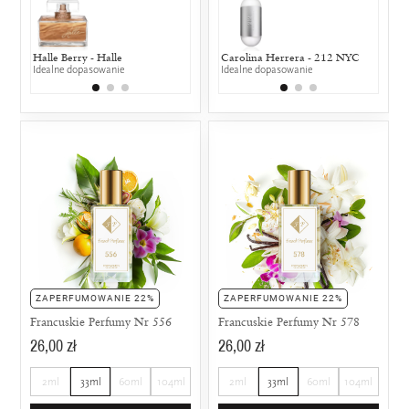
Halle Berry - Halle
Calvin Klein - Obsession Woman
Carolina Herrera - 212 NYC
Jennifer Lope
Jean P
Idealne dopasowanie
25% wspólnych nut zapachowych
Idealne dopasowanie
25% wspólny
50% w
ZAPERFUMOWANIE 22%
ZAPERFUMOWANIE 22%
Francuskie Perfumy Nr 556
Francuskie Perfumy Nr 578
26,00 zł
26,00 zł
2ml
33ml
60ml
104ml
2ml
33ml
60ml
104ml