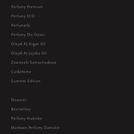
drzewnych akordów z innymi składnikami mogą
Perfumy Premium
tworzyć niebanalne i pamiętne kompozycje, które
dodają pewności siebie i charakteru noszącemu.
Perfumy ECO
Perfumetki
Perfumy Dla Dzieci
Olejek AJ Argan Oil
Olejek AJ Jojoba Oil
Zawieszki Samochodowe
Car&Home
Summer Edition
Nowości
Bestsellery
Perfumy Arabskie
Markowe Perfumy Damskie