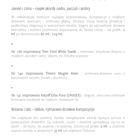
Jesień i zima – ciepłe akordy cedru, paczuli i ambry
W chłodniejsze miesiące najlepiej wybrzmiewają kompozycje z miękkim
drewnem, żywicami i ambrową głębią. Otulają, mają świetną projekcję i
podkreślają elegancję w wieczornym świetle. Sięgnij po sprawdzone drzewne
bestsellery i wybierz pojemność dopasowaną do Twojej rutyny – od próbki
2
ml
po ekonomiczne
60 ml
i
104 ml
.
Nr 166 inspirowany Tom Ford White Suede
– kremowe, zmysłowe drewno z
miękkim akordem skóry; idealny na chłodne wieczory.
Nr 140 inspirowany Thierry Mugler Alien
– ambrowo-drzewna aura z
kwiatowym sercem, trwała i wyrazista.
Nr 141 inspirowany Xerjoff Erba Pura (UNISEX)
– bogate, owocowo-ambrowe
brzmienie osadzone na ciepłym, drzewnym tle.
Wiosna i lato – lekkie, cytrusowo-drzewne kompozycje
Na cieplejsze dni wybieraj świeże, energetyczne akordy łączące cytrusy z
przejrzystym drewnem. Są radosne, czyste i świetnie sprawdzają się na co
dzień – do biura, na uczelnię i w podróży. Zacznij od próbki
2 ml
, a ulubiony
zapach zamów w poręcznym
33 ml
lub większym flakonie.