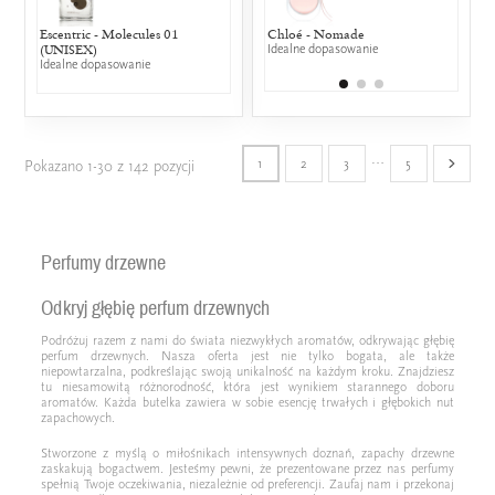
Escentric - Molecules 01
Chloé - Nomade
Chane
(UNISEX)
Idealne dopasowanie
Powyż
zapac
Idealne dopasowanie
…
1
2
3
5
Pokazano 1-30 z 142 pozycji
Perfumy drzewne
Odkryj głębię perfum drzewnych
Podróżuj razem z nami do świata niezwykłych aromatów, odkrywając głębię
perfum drzewnych. Nasza oferta jest nie tylko bogata, ale także
niepowtarzalna, podkreślając swoją unikalność na każdym kroku. Znajdziesz
tu niesamowitą różnorodność, która jest wynikiem starannego doboru
aromatów. Każda butelka zawiera w sobie esencję trwałych i głębokich nut
zapachowych.
Stworzone z myślą o miłośnikach intensywnych doznań, zapachy drzewne
zaskakują bogactwem. Jesteśmy pewni, że prezentowane przez nas perfumy
spełnią Twoje oczekiwania, niezależnie od preferencji. Zaufaj nam i przekonaj