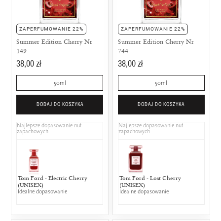
ZAPERFUMOWANIE 22%
ZAPERFUMOWANIE 22%
Summer Edition Cherry Nr
Summer Edition Cherry Nr
149
744
38,00 zł
38,00 zł
50ml
50ml
DODAJ DO KOSZYKA
DODAJ DO KOSZYKA
Najlepsze dopasowanie nut
Najlepsze dopasowanie nut
zapachowych
zapachowych
Tom Ford - Electric Cherry
Tom Ford - Lost Cherry
(UNISEX)
(UNISEX)
Idealne dopasowanie
Idealne dopasowanie