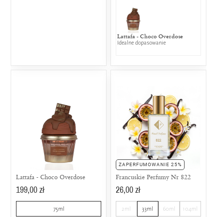
Lattafa - Choco Overdose
Idealne dopasowanie
ZAPERFUMOWANIE 25%
Lattafa - Choco Overdose
Francuskie Perfumy Nr 822
199,00 zł
26,00 zł
75ml
2ml
33ml
60ml
104ml