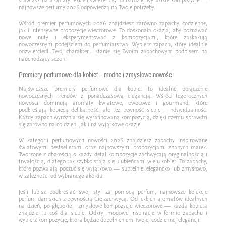
stawiasz na aromaty lekkie i świeże, czy na bardziej wyraziste kompozycje —
najnowsze perfumy 2026 odpowiedzą na Twoje potrzeby.
Wśród premier perfumowych 2026 znajdziesz zarówno zapachy codzienne,
jak i intensywne propozycje wieczorowe. To doskonała okazja, aby poznawać
nowe nuty i eksperymentować z kompozycjami, które zaskakują
nowoczesnym podejściem do perfumiarstwa. Wybierz zapach, który idealnie
odzwierciedli Twój charakter i stanie się Twoim zapachowym podpisem na
nadchodzący sezon.
Premiery perfumowe dla kobiet – modne i zmysłowe nowości
Najświeższe premiery perfumowe dla kobiet to idealne połączenie
nowoczesnych trendów z ponadczasową elegancją. Wśród tegorocznych
nowości dominują aromaty kwiatowe, owocowe i gourmand, które
podkreślają kobiecą delikatność, ale też pewność siebie i indywidualność.
Każdy zapach wyróżnia się wyrafinowaną kompozycją, dzięki czemu sprawdzi
się zarówno na co dzień, jak i na wyjątkowe okazje.
W kategorii perfumowych nowości 2026 znajdziesz zapachy inspirowane
światowymi bestsellerami oraz najnowszymi propozycjami znanych marek.
Tworzone z dbałością o każdy detal kompozycje zachwycają oryginalnością i
trwałością, dlatego tak szybko stają się ulubieńcami wielu kobiet. To zapachy,
które pozwalają poczuć się wyjątkowo — subtelnie, elegancko lub zmysłowo,
w zależności od wybranego akordu.
Jeśli lubisz podkreślać swój styl za pomocą perfum, najnowsze kolekcje
perfum damskich z pewnością Cię zachwycą. Od lekkich aromatów idealnych
na dzień, po głębokie i zmysłowe kompozycje wieczorowe — każda kobieta
znajdzie tu coś dla siebie. Odkryj modowe inspiracje w formie zapachu i
wybierz kompozycję, która będzie dopełnieniem Twojej codziennej elegancji.