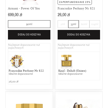
ZAPERFUMOWANIE 25%
Armani - Power Of You
Francuskie Perfumy Nr 821
699,00 zł
26,00 zł
90ml
2ml
33ml
60ml
104ml
DODAJ DO KOSZYKA
DODAJ DO KOSZYKA
Najlepsze dopasowanie nut
Najlepsze dopasowanie nut
zapachowych
zapachowych
Francuskie Perfumy Nr 822
Kajal - Dahab (Unisex)
Idealne dopasowanie
Idealne dopasowanie
26,00 zł