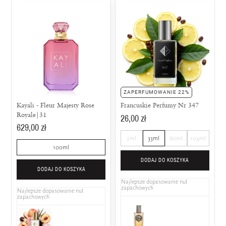
ZAPERFUMOWANIE 22%
Kayali - Fleur Majesty Rose
Francuskie Perfumy Nr 347
Royale|31
26,00 zł
629,00 zł
2ml
33ml
60ml
104ml
100ml
DODAJ DO KOSZYKA
DODAJ DO KOSZYKA
Najlepsze dopasowanie nut
zapachowych
Najlepsze dopasowanie nut
zapachowych