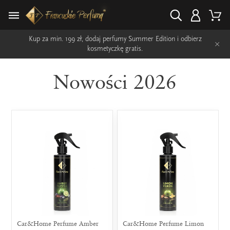
Kup za min. 199 zł, dodaj perfumy Summer Edition i odbierz
×
kosmetyczkę gratis.
Nowości 2026
Car&Home Perfume Amber
Car&Home Perfume Limon