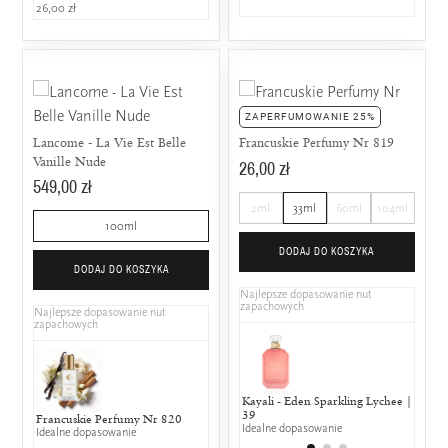
26,00 zł
ZAPERFUMOWANIE 25%
Lancome - La Vie Est Belle
Francuskie Perfumy Nr 819
Vanille Nude
26,00 zł
549,00 zł
2ml
33ml
60ml
104ml
100ml
DODAJ DO KOSZYKA
DODAJ DO KOSZYKA
Najlepsze dopasowanie nut
zapachowych
Najlepsze dopasowanie nut
zapachowych
Kayali - Eden Sparkling Lychee |
Jean P
39
25% w
Francuskie Perfumy Nr 820
Idealne dopasowanie
Idealne dopasowanie