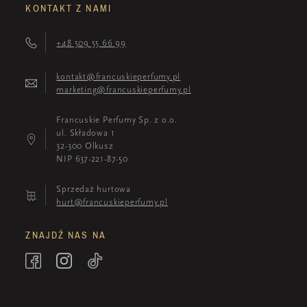
KONTAKT Z NAMI
+48 509 55 66 99
kontakt@francuskieperfumy.pl
marketing@francuskieperfumy.pl
Francuskie Perfumy Sp. z o.o.
ul. Składowa 1
32-300 Olkusz
NIP 637-221-87-50
Sprzedaż hurtowa
hurt@francuskieperfumy.pl
ZNAJDŹ NAS NA