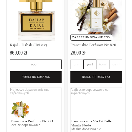
ZAPERFUMOWANIE 25%
Kajal - Dahab (Unisex)
Francuskie Perfumy Nr 820
669,00 zł
26,00 zł
100ml
2ml
33ml
60ml
104ml
DODAJ DO KOSZYKA
DODAJ DO KOSZYKA
Najlepsze dopasowanie nut
Najlepsze dopasowanie nut
zapachowych
zapachowych
Francuskie Perfumy Nr 821
Lancome - La Vie Est Belle
Idealne dopasowanie
Vanille Nude
Idealne dopasowanie