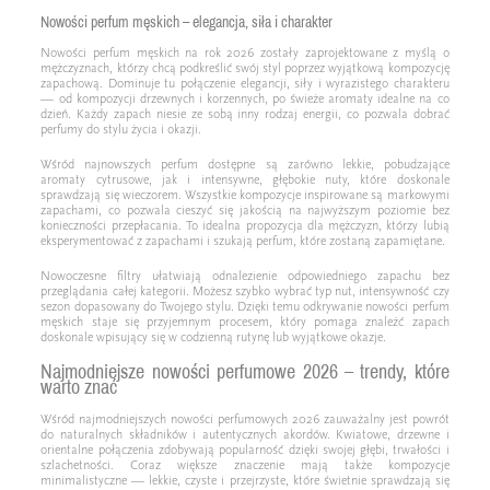
Nowości perfum męskich – elegancja, siła i charakter
Nowości perfum męskich na rok 2026 zostały zaprojektowane z myślą o
mężczyznach, którzy chcą podkreślić swój styl poprzez wyjątkową kompozycję
zapachową. Dominuje tu połączenie elegancji, siły i wyrazistego charakteru
— od kompozycji drzewnych i korzennych, po świeże aromaty idealne na co
dzień. Każdy zapach niesie ze sobą inny rodzaj energii, co pozwala dobrać
perfumy do stylu życia i okazji.
Wśród najnowszych perfum dostępne są zarówno lekkie, pobudzające
aromaty cytrusowe, jak i intensywne, głębokie nuty, które doskonale
sprawdzają się wieczorem. Wszystkie kompozycje inspirowane są markowymi
zapachami, co pozwala cieszyć się jakością na najwyższym poziomie bez
konieczności przepłacania. To idealna propozycja dla mężczyzn, którzy lubią
eksperymentować z zapachami i szukają perfum, które zostaną zapamiętane.
Nowoczesne filtry ułatwiają odnalezienie odpowiedniego zapachu bez
przeglądania całej kategorii. Możesz szybko wybrać typ nut, intensywność czy
sezon dopasowany do Twojego stylu. Dzięki temu odkrywanie nowości perfum
męskich staje się przyjemnym procesem, który pomaga znaleźć zapach
doskonale wpisujący się w codzienną rutynę lub wyjątkowe okazje.
Najmodniejsze nowości perfumowe 2026 – trendy, które
warto znać
Wśród najmodniejszych nowości perfumowych 2026 zauważalny jest powrót
do naturalnych składników i autentycznych akordów. Kwiatowe, drzewne i
orientalne połączenia zdobywają popularność dzięki swojej głębi, trwałości i
szlachetności. Coraz większe znaczenie mają także kompozycje
minimalistyczne — lekkie, czyste i przejrzyste, które świetnie sprawdzają się