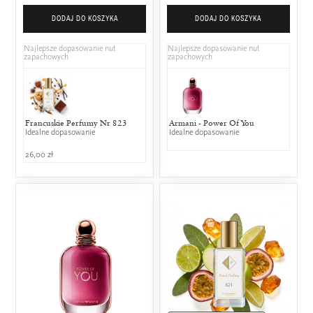
DODAJ DO KOSZYKA
DODAJ DO KOSZYKA
Najlepsze dopasowanie nut
Najlepsze dopasowanie nut
zapachowych
zapachowych
Francuskie Perfumy Nr 823
Armani - Power Of You
Idealne dopasowanie
Idealne dopasowanie
26,00 zł