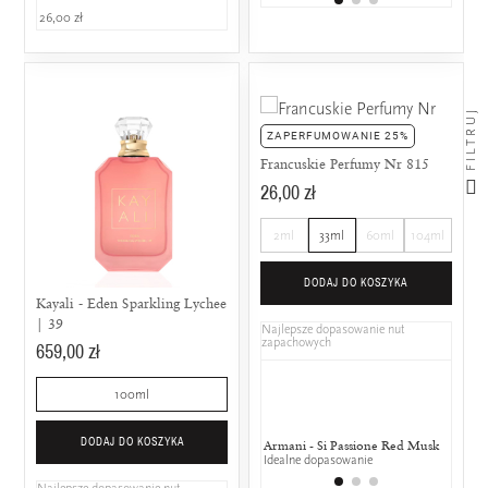
26,00 zł
FILTRUJ
ZAPERFUMOWANIE 25%
Francuskie Perfumy Nr 815
26,00 zł
2ml
33ml
60ml
104ml
DODAJ DO KOSZYKA
Kayali - Eden Sparkling Lychee
| 39
Najlepsze dopasowanie nut
zapachowych
659,00 zł
100ml
DODAJ DO KOSZYKA
Armani - Si Passione Red Musk
Marc 
Idealne dopasowanie
50% w
Najlepsze dopasowanie nut