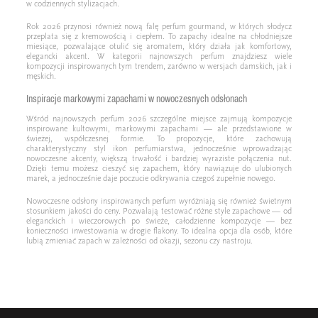
w codziennych stylizacjach.
Rok 2026 przynosi również nową falę perfum gourmand, w których słodycz
przeplata się z kremowością i ciepłem. To zapachy idealne na chłodniejsze
miesiące, pozwalające otulić się aromatem, który działa jak komfortowy,
elegancki akcent. W kategorii najnowszych perfum znajdziesz wiele
kompozycji inspirowanych tym trendem, zarówno w wersjach damskich, jak i
męskich.
Inspiracje markowymi zapachami w nowoczesnych odsłonach
Wśród najnowszych perfum 2026 szczególne miejsce zajmują kompozycje
inspirowane kultowymi, markowymi zapachami — ale przedstawione w
świeżej, współczesnej formie. To propozycje, które zachowują
charakterystyczny styl ikon perfumiarstwa, jednocześnie wprowadzając
nowoczesne akcenty, większą trwałość i bardziej wyraziste połączenia nut.
Dzięki temu możesz cieszyć się zapachem, który nawiązuje do ulubionych
marek, a jednocześnie daje poczucie odkrywania czegoś zupełnie nowego.
Nowoczesne odsłony inspirowanych perfum wyróżniają się również świetnym
stosunkiem jakości do ceny. Pozwalają testować różne style zapachowe — od
eleganckich i wieczorowych po świeże, całodzienne kompozycje — bez
konieczności inwestowania w drogie flakony. To idealna opcja dla osób, które
lubią zmieniać zapach w zależności od okazji, sezonu czy nastroju.