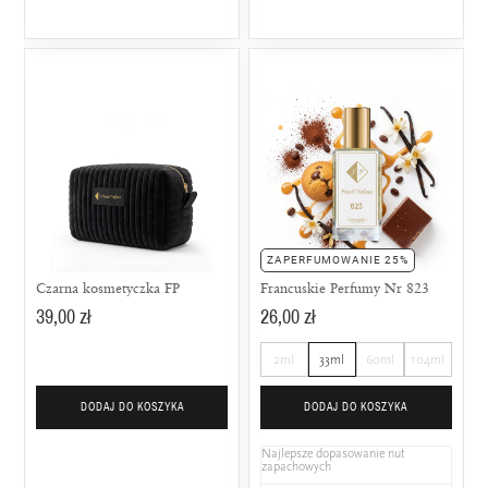
ZAPERFUMOWANIE 25%
Czarna kosmetyczka FP
Francuskie Perfumy Nr 823
39,00 zł
26,00 zł
2ml
33ml
60ml
104ml
DODAJ DO KOSZYKA
DODAJ DO KOSZYKA
Najlepsze dopasowanie nut
zapachowych