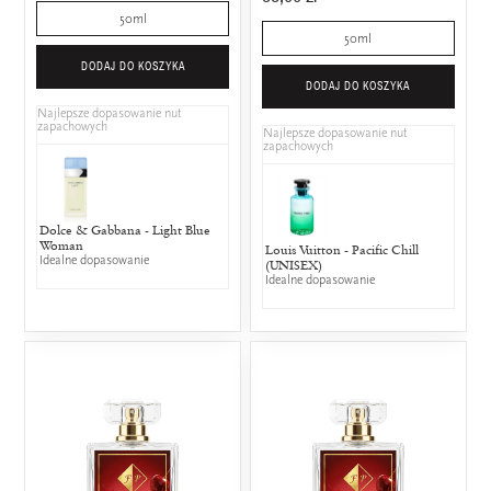
50ml
50ml
DODAJ DO KOSZYKA
DODAJ DO KOSZYKA
Najlepsze dopasowanie nut
zapachowych
Najlepsze dopasowanie nut
zapachowych
Dolce & Gabbana - Light Blue
Woman
Louis Vuitton - Pacific Chill
Idealne dopasowanie
(UNISEX)
Idealne dopasowanie