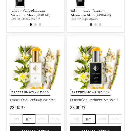
Kilian - Black Phantom
Initio - Side Effect (UNISEX)
Kilian - Black Phantom
Lattafa - Ecl
Initio
Memento Mori (UNISEX)
25% wspólnych nut zapachowych
Memento Mori (UNISEX)
25% wspólny
25% w
Idealne dopasowanie
Idealne dopasowanie
ZAPERFUMOWANIE 22%
ZAPERFUMOWANIE 22%
Francuskie Perfumy Nr 592
Francuskie Perfumy Nr 592 *
28,00 zł
28,00 zł
2ml
33ml
60ml
104ml
2ml
33ml
60ml
104ml