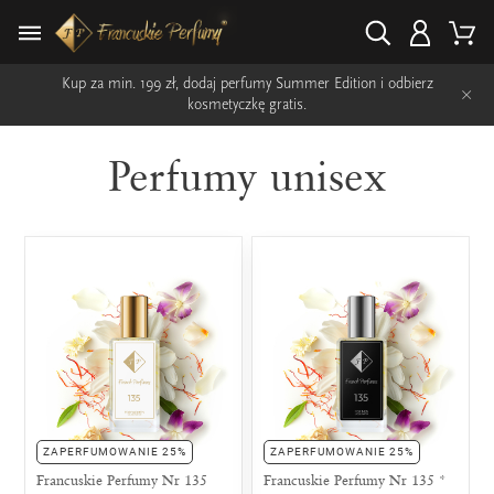
Kup za min. 199 zł, dodaj perfumy Summer Edition i odbierz
×
kosmetyczkę gratis.
Perfumy unisex
ZAPERFUMOWANIE 25%
ZAPERFUMOWANIE 25%
Francuskie Perfumy Nr 135
Francuskie Perfumy Nr 135 *