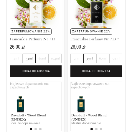
ZAPERFUMOWANIE 22%
ZAPERFUMOWANIE 22%
Francuskie Perfumy Nr 713
Francuskie Perfumy Nr 713 *
26,00 zł
26,00 zł
2ml
33ml
60ml
104ml
2ml
33ml
60ml
104ml
DODAJ DO KOSZYKA
DODAJ DO KOSZYKA
Najlepsze dopasowanie nut
Najlepsze dopasowanie nut
zapachowych
zapachowych
Davidoff - Wood Blend
Hugo Boss - Soul (UNIKAT)
Davidoff - Wood Blend
Dior - Fahr
Dior 
(UNISEX)
50% wspólnych nut zapachowych
(UNISEX)
50% wspólny
25% w
Idealne dopasowanie
Idealne dopasowanie