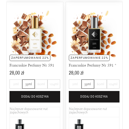
ZAPERFUMOWANIE 22%
ZAPERFUMOWANIE 22%
Francuskie Perfumy Nr 591
Francuskie Perfumy Nr 591 *
28,00 zł
28,00 zł
2ml
33ml
60ml
104ml
2ml
33ml
60ml
104ml
DODAJ DO KOSZYKA
DODAJ DO KOSZYKA
Najlepsze dopasowanie nut
Najlepsze dopasowanie nut
zapachowych
zapachowych