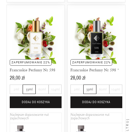
ZAPERFUMOWANIE 22%
ZAPERFUMOWANIE 22%
Francuskie Perfumy Nr 598
Francuskie Perfumy Nr 598 *
28,00 zł
28,00 zł
2ml
33ml
60ml
104ml
2ml
33ml
60ml
104ml
DODAJ DO KOSZYKA
DODAJ DO KOSZYKA
Najlepsze dopasowanie nut
Najlepsze dopasowanie nut
zapachowych
zapachowych
FILTRUJ