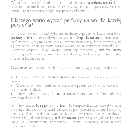
Zaufaj renomowanym markom i przekonaj się,
co to są perfumy unisex
, które
doskonale podkreślą Twój unikalny styl. Bez względu na to, jaką okazję chcesz
uczcić – nasze propozycje będą najlepszym wyborem.
Dlaczego warto wybrać perfumy unisex dla każdej
pory dnia?
Jeśli zastanawiasz się nad wyborem idealnego zapachu na każdą porę dnia,
perfumy unisex
są doskonałym rozwiązaniem.
Zapachy unisex
od Francuskich
Perfum cechują się uniwersalnością i wszechstronnością, które sprawiają, że
są one odpowiednie na różne okazje – zarówno na codzienny poranek, jak i
wieczorne wyjścia. Dzięki swojej neutralnej kompozycji,
perfumy unisex
harmonijnie komponują się z każdą stylizacją, podkreślając indywidualny
charakter każdej chwili.
Zapachy unisex
posiadają wiele zalet, które czynią je wyjątkowym wyborem:
Uniwersalność - jeden
zapach unisex
jest odpowiedni na różne pory dnia i
okazje.
Wszechstronność - perfumy te doskonale pasują zarówno do kobiecych,
jak i męskich stylizacji.
Indywidualność - każdy
zapach unisex
od Francuskich Perfum podkreśla
Twój wyjątkowy styl.
Jeśli nie wiesz,
co to są perfumy unisex
– to kompozycje zapachowe stworzone
z myślą o obu płciach, co czyni je niezwykle praktycznym wyborem. Skorzystaj
z naszej oferty i wzbogać swoje codzienne i wieczorne chwile unikalnymi
aromatami, jakie zapewniają
perfumy unisex
. Przekonaj się, jak wielką moc
mają te wszechstronne kompozycje i odkryj niezwykłą uniwersalność
Francuskich Perfum.