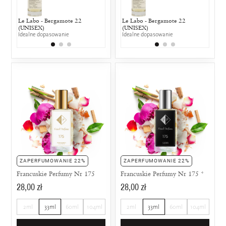
Le Labo - Bergamote 22
Coty - Wild Musk
Le Labo - Bergamote 22
Dior - Dolce
Coty 
(UNISEX)
25% wspólnych nut zapachowych
(UNISEX)
25% wspólny
25% w
Idealne dopasowanie
Idealne dopasowanie
ZAPERFUMOWANIE 22%
ZAPERFUMOWANIE 22%
Francuskie Perfumy Nr 175
Francuskie Perfumy Nr 175 *
28,00 zł
28,00 zł
2ml
33ml
60ml
104ml
2ml
33ml
60ml
104ml