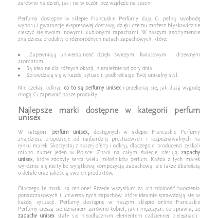
zarówno na dzień, jak i na wieczór, bez względu na sezon.
Perfumy dostępne w sklepie Francuskie Perfumy dają Ci pełną swobodę
wyboru i gwarancję ekspresowej dostawy, dzięki czemu możesz błyskawicznie
cieszyć się swoimi nowymi ulubionymi zapachami. W naszym asortymencie
znajdziesz produkty o różnorodnych nutach zapachowych, które:
Zapewniają uniwersalność dzięki świeżym, kwiatowym i drzewnym
aromatom.
Są idealne dla różnych okazji, niezależnie od pory dnia.
Sprawdzają się w każdej sytuacji, podkreślając Twój unikalny styl.
Nie czekaj, odkryj,
co to są perfumy unisex
i przekonaj się, jak dużą wygodę
mogą Ci zapewnić nasze produkty.
Najlepsze marki dostępne w kategorii perfum
unisex
W kategorii
perfum unisex,
dostępnych w sklepie Francuskie Perfumy
znajdziesz propozycje od najbardziej prestiżowych i rozpoznawalnych na
rynku marek. Skorzystaj z naszej oferty i odkryj, dlaczego ci producenci zyskali
miano numer jeden w Polsce. Znani na całym świecie, oferują
zapachy
unisex
, które zdobyły serca wielu miłośników perfum. Każda z tych marek
wyróżnia się nie tylko wyjątkową kompozycją zapachową, ale także dbałością
o detale oraz jakością swoich produktów.
Dlaczego te marki są cenione? Przede wszystkim za ich zdolność tworzenia
ponadczasowych i uniwersalnych zapachów, które idealnie sprawdzają się w
każdej sytuacji. Perfumy dostępne w naszym sklepie online Francuskie
Perfumy cieszą się uznaniem zarówno kobiet, jak i mężczyzn, co sprawia, że
zapachy unisex
stały się nieodłącznym elementem codziennej pielęgnacji.