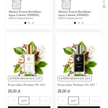
Maison Francis Kurkdjian -
Chloé - L`Eau de Chloe EDT
Maison Francis Kurkdjian -
Cacharel -
Chloé
Aqua Celestia (UNISEX)
25% wspólnych nut zapachowych
Aqua Celestia (UNISEX)
25% wspólny
25% w
Idealne dopasowanie
Idealne dopasowanie
ZAPERFUMOWANIE 22%
ZAPERFUMOWANIE 22%
Francuskie Perfumy Nr 645
Francuskie Perfumy Nr 645 *
28,00 zł
28,00 zł
2ml
33ml
60ml
104ml
2ml
33ml
60ml
104ml