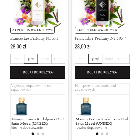
ZAPERFUMOWANIE 22%
ZAPERFUMOWANIE 22%
Francuskie Perfumy Nr 595
Francuskie Perfumy Nr 595 *
28,00 zł
28,00 zł
2ml
33ml
60ml
104ml
2ml
33ml
60ml
104ml
DODAJ DO KOSZYKA
DODAJ DO KOSZYKA
Najlepsze dopasowanie nut
Najlepsze dopasowanie nut
zapachowych
zapachowych
Maison Francis Kurkdjian - Oud
Lancôme - Tresor
Maison Francis Kurkdjian - Oud
Chanel - N°
Lancô
Satin Mood (UNISEX)
25% wspólnych nut zapachowych
Satin Mood (UNISEX)
25% wspólny
50% w
Idealne dopasowanie
Idealne dopasowanie