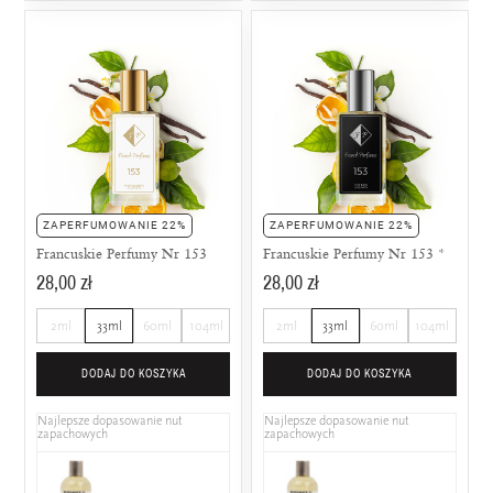
ZAPERFUMOWANIE 22%
ZAPERFUMOWANIE 22%
Francuskie Perfumy Nr 153
Francuskie Perfumy Nr 153 *
28,00 zł
28,00 zł
2ml
33ml
60ml
104ml
2ml
33ml
60ml
104ml
DODAJ DO KOSZYKA
DODAJ DO KOSZYKA
Najlepsze dopasowanie nut
Najlepsze dopasowanie nut
zapachowych
zapachowych