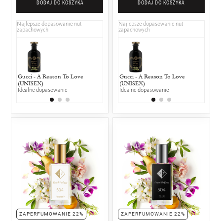
DODAJ DO KOSZYKA
DODAJ DO KOSZYKA
Najlepsze dopasowanie nut
Najlepsze dopasowanie nut
zapachowych
zapachowych
Gucci - A Reason To Love
Dior - Poison Girl
Gucci - A Reason To Love
Paco Raban
Dior -
(UNISEX)
25% wspólnych nut zapachowych
(UNISEX)
Intense
25% w
Idealne dopasowanie
Idealne dopasowanie
25% wspólny
ZAPERFUMOWANIE 22%
ZAPERFUMOWANIE 22%