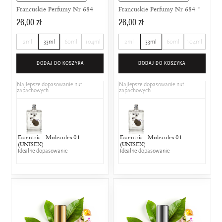
Francuskie Perfumy Nr 684
Francuskie Perfumy Nr 684 *
26,00 zł
26,00 zł
2ml
33ml
60ml
104ml
2ml
33ml
60ml
104ml
DODAJ DO KOSZYKA
DODAJ DO KOSZYKA
Najlepsze dopasowanie nut
Najlepsze dopasowanie nut
zapachowych
zapachowych
Escentric - Molecules 01
Escentric - Molecules 01
(UNISEX)
(UNISEX)
Idealne dopasowanie
Idealne dopasowanie