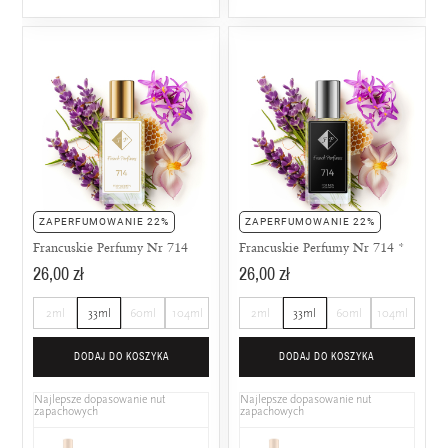
ZAPERFUMOWANIE 22%
ZAPERFUMOWANIE 22%
Francuskie Perfumy Nr 714
Francuskie Perfumy Nr 714 *
26,00 zł
26,00 zł
2ml
33ml
60ml
104ml
2ml
33ml
60ml
104ml
DODAJ DO KOSZYKA
DODAJ DO KOSZYKA
Najlepsze dopasowanie nut
Najlepsze dopasowanie nut
zapachowych
zapachowych