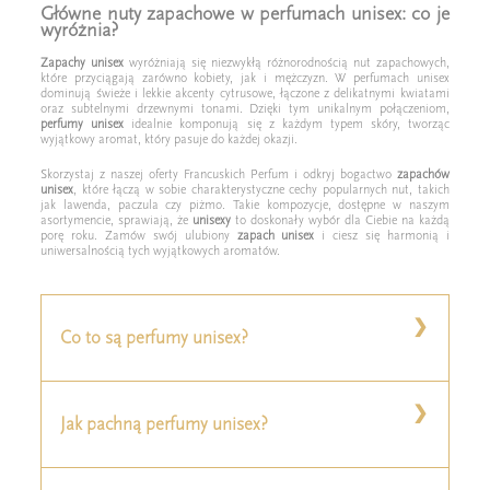
Główne nuty zapachowe w perfumach unisex: co je
wyróżnia?
Zapachy unisex
wyróżniają się niezwykłą różnorodnością nut zapachowych,
które przyciągają zarówno kobiety, jak i mężczyzn. W perfumach unisex
dominują świeże i lekkie akcenty cytrusowe, łączone z delikatnymi kwiatami
oraz subtelnymi drzewnymi tonami. Dzięki tym unikalnym połączeniom,
perfumy unisex
idealnie komponują się z każdym typem skóry, tworząc
wyjątkowy aromat, który pasuje do każdej okazji.
Skorzystaj z naszej oferty Francuskich Perfum i odkryj bogactwo
zapachów
unisex
, które łączą w sobie charakterystyczne cechy popularnych nut, takich
jak lawenda, paczula czy piżmo. Takie kompozycje, dostępne w naszym
asortymencie, sprawiają, że
unisexy
to doskonały wybór dla Ciebie na każdą
porę roku. Zamów swój ulubiony
zapach unisex
i ciesz się harmonią i
uniwersalnością tych wyjątkowych aromatów.
Co to są perfumy unisex?
Perfumy unisex to kompozycje zapachowe stworzone
Jak pachną perfumy unisex?
z myślą o obu płciach, co czyni je niezwykle
praktycznym wyborem. Stanowią one definicję
uniwersalności w świecie zapachów, łącząc nuty