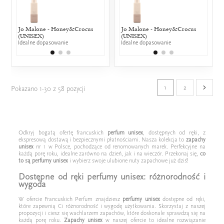
Jo Malone - Honey&Crocus
Lacoste - L12.12 Vert
Jo Malone - Honey&Crocus
Dolce & Ga
Lacost
(UNISEX)
25% wspólnych nut zapachowych
(UNISEX)
(1992)
25% w
Idealne dopasowanie
Idealne dopasowanie
25% wspólny
1
2
Pokazano 1-30 z 58 pozycji
Odkryj bogatą ofertę francuskich
perfum unisex
, dostępnych od ręki, z
ekspresową dostawą i bezpiecznymi płatnościami. Nasza kolekcja to
zapachy
unisex
nr 1 w Polsce, pochodzące od renomowanych marek. Perfekcyjne na
każdą porę roku, idealne zarówno na dzień, jak i na wieczór. Przekonaj się,
co
to są perfumy unisex
i wybierz swoje ulubione nuty zapachowe już dziś!
Dostępne od ręki perfumy unisex: różnorodność i
wygoda
W ofercie Francuskich Perfum znajdziesz
perfumy unisex
dostępne od ręki,
które zapewnią Ci różnorodność i wygodę użytkowania. Skorzystaj z naszej
propozycji i ciesz się wachlarzem zapachów, które doskonale sprawdzą się na
każdą porę roku.
Zapachy unisex
w naszej ofercie to idealne rozwiązanie