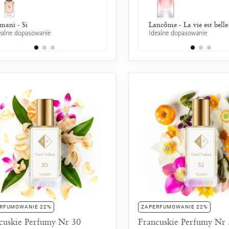
mani - Si
Lancôme - La Nuit Tresor a la
Lancôme - La vie est belle
ealne dopasowanie
Idealne dopasowanie
Folie
50% wspólnych nut zapachowych
RFUMOWANIE 22%
ZAPERFUMOWANIE 22%
cuskie Perfumy Nr 30
Francuskie Perfumy Nr