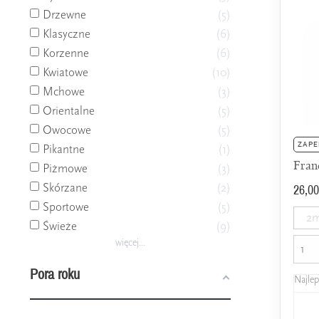
Drzewne
5
Klasyczne
6
Korzenne
6
Kwiatowe
10
Mchowe
3
Orientalne
5
Owocowe
5
ZAPE
Pikantne
1
Fran
Piżmowe
3
26,00
Skórzane
2
Sportowe
5
2m
Świeże
9
więcej...
Pora roku
Najle