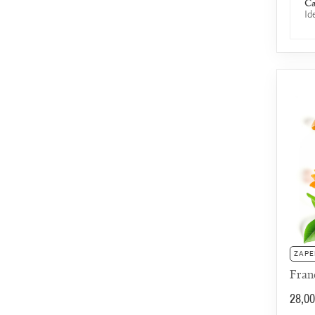
Ca
Id
ZAPE
Fran
28,00