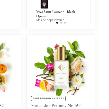
Chanel - N°5
Lancôme - Hypnose
Yves Saint Laurent - Black
Givenchy - Ange o
Jean Paul
25% wspólnych nut zapachowych
25% wspólnych nut zapachowych
50% wspó
Opium
Secret
Idealne dopasowanie
25% wspólnych nut 
ZAPERFUMOWANIE 22%
 32
Francuskie Perfumy Nr 167