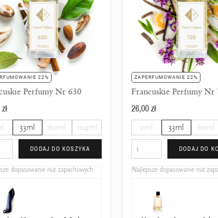
RFUMOWANIE 22%
ZAPERFUMOWANIE 22%
cuskie Perfumy Nr 630
Francuskie Perfumy Nr
 zł
26,00 zł
l
33ml
60ml
104ml
2ml
33ml
60ml
DODAJ DO KOSZYKA
DODAJ DO K
psze dopasowanie nut zapachowych
Najlepsze dopasowanie nut za