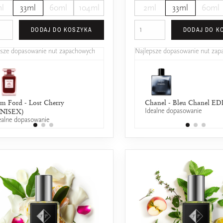
l
33ml
60ml
104ml
2ml
33ml
60ml
DODAJ DO KOSZYKA
DODAJ DO K
psze dopasowanie nut zapachowych
Najlepsze dopasowanie nut za
m Ford - Lost Cherry
Lancôme - La vie est belle
Chanel - Bleu Chanel ED
25% wspólnych nut zapachowych
Idealne dopasowanie
UNISEX)
ealne dopasowanie