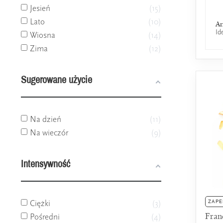
Jesień
15
Lato
10
Ar
Id
Wiosna
14
Zima
12
Sugerowane użycie
Na dzień
11
Na wieczór
9
Intensywność
Ciężki
3
ZAPE
Fran
Pośredni
4