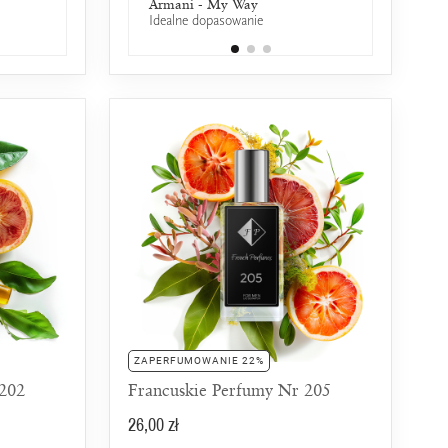
Yves Saint Laurent - Manifesto
Davidoff - Cool Water Edt
Armani - My Way
DKNY - Nectar Lo
Dior - D
50% wspólnych nut zapachowych
Idealne dopasowanie
50% wspólnych nut 
50% wspó
L'elixir
25% wspólnych nut zapachowych
ZAPERFUMOWANIE 22%
 202
Francuskie Perfumy Nr 205
26,00 zł