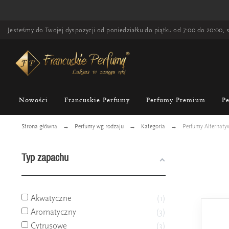
Jesteśmy do Twojej dyspozycji od poniedziałku do piątku od 7:00 do 20:00, s
Nowości
Francuskie Perfumy
Perfumy Premium
P
Strona główna
Perfumy wg rodzaju
Kategoria
Perfumy Alternaty
Typ zapachu
Akwatyczne
1
Aromatyczny
3
Cytrusowe
3