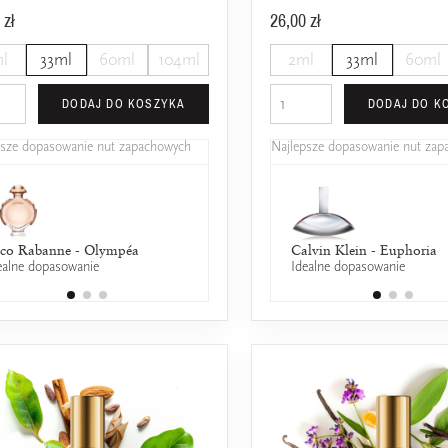
 zł
26,00 zł
l
33ml
60ml
104ml
2ml
33ml
60ml
DODAJ DO KOSZYKA
DODAJ DO K
psze dopasowanie nut zapachowych
Najlepsze dopasowanie nut za
co Rabanne - Olympéa
Calvin Klein - Reveal
Calvin Klein - Euphoria
ealne dopasowanie
25% wspólnych nut zapachowych
Idealne dopasowanie