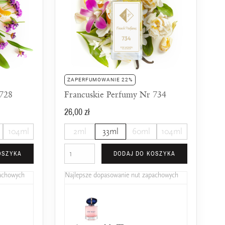
ZAPERFUMOWANIE 22%
 728
Francuskie Perfumy Nr 734
26,00 zł
104ml
2ml
33ml
60ml
104ml
OSZYKA
DODAJ DO KOSZYKA
pachowych
Najlepsze dopasowanie nut zapachowych