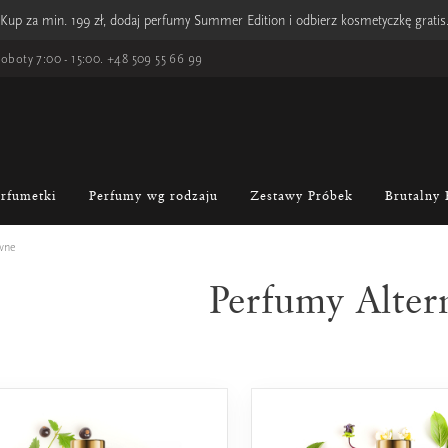
Kup za min. 199 zł, dodaj perfumy Summer Edition i odbierz kosmetyczkę gratis
oboty 7:00 - 15:00.
+48 509 55 66 99
erfumetki
Perfumy wg rodzaju
Zestawy Próbek
Brutalny 
wne
Perfumy Alter