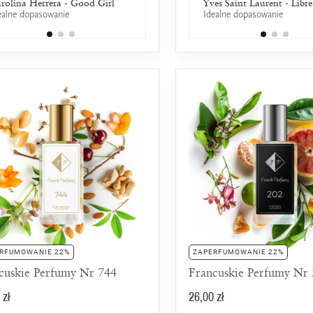
rolina Herrera - Good Girl
Naomi Campbell - Naomi
Yves Saint Laurent - Libre
ealne dopasowanie
Idealne dopasowanie
Campbell
25% wspólnych nut zapachowych
RFUMOWANIE 22%
ZAPERFUMOWANIE 22%
cuskie Perfumy Nr 744
Francuskie Perfumy Nr
 zł
26,00 zł