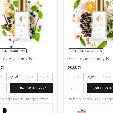
RFUMOWANIE 22%
ZAPERFUMOWANIE 22%
cuskie Perfumy Nr 2
Francuskie Perfumy Nr
 zł
26,00 zł
l
33ml
60ml
104ml
2ml
33ml
60ml
DODAJ DO KOSZYKA
DODAJ DO K
psze dopasowanie nut zapachowych
Najlepsze dopasowanie nut za