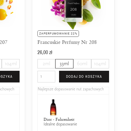
ZAPERFUMOWANIE 22%
 207
Francuskie Perfumy Nr 208
26,00 zł
104ml
2ml
33ml
60ml
104ml
OSZYKA
DODAJ DO KOSZYKA
pachowych
Najlepsze dopasowanie nut zapachowych
Puma - Flowing
Davidoff - Cool Water Edt
Dior - Fahrenheit
Chanel - N°5
Chanel -
25% wspólnych nut zapachowych
25% wspólnych nut zapachowych
Idealne dopasowanie
25% wspólnych nut 
25% wspó