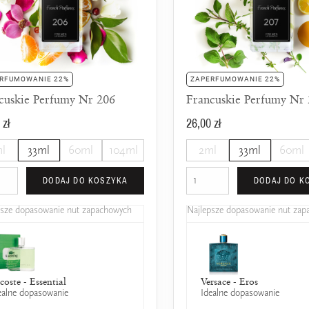
RFUMOWANIE 22%
ZAPERFUMOWANIE 22%
cuskie Perfumy Nr 206
Francuskie Perfumy Nr
 zł
26,00 zł
l
33ml
60ml
104ml
2ml
33ml
60ml
DODAJ DO KOSZYKA
DODAJ DO K
psze dopasowanie nut zapachowych
Najlepsze dopasowanie nut za
coste - Essential
Roberto Cavalli - Serpentine
Versace - Eros
ealne dopasowanie
Idealne dopasowanie
(2005)
25% wspólnych nut zapachowych