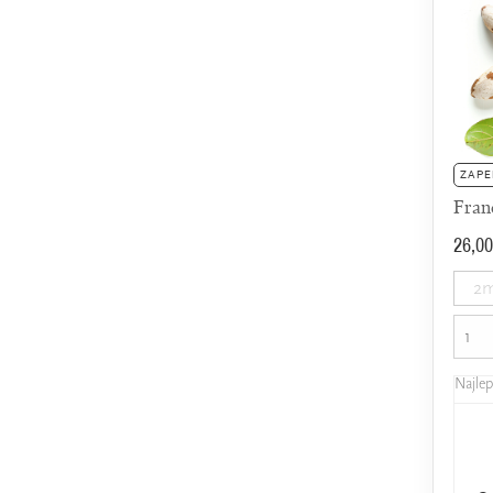
ZAPE
Fran
26,00
2m
Najle