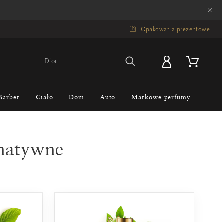
×
.
Opakowania prezentowe
Barber
Ciało
Dom
Auto
Markowe perfumy
natywne