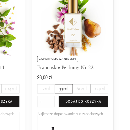
ZAPERFUMOWANIE 22%
 11
Francuskie Perfumy Nr 22
26,00 zł
104ml
2ml
33ml
60ml
104ml
OSZYKA
DODAJ DO KOSZYKA
pachowych
Najlepsze dopasowanie nut zapachowych