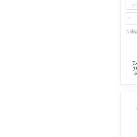
2m
Najle
To
(
Id