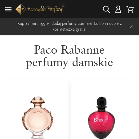
Kup za min. 199 zł, dodaj perfumy Summer Edition i odbierz
×
kosmetyczkę gratis.
Paco Rabanne
perfumy damskie