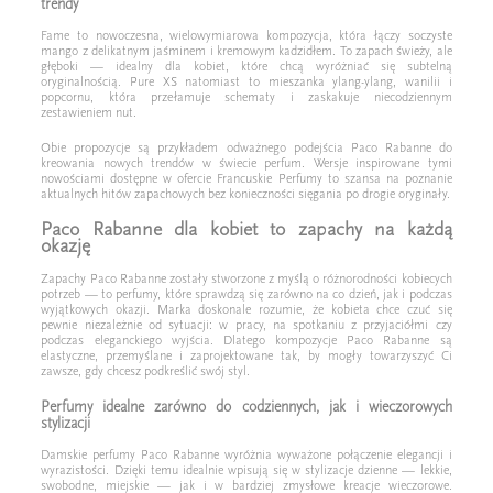
trendy
Fame to nowoczesna, wielowymiarowa kompozycja, która łączy soczyste
mango z delikatnym jaśminem i kremowym kadzidłem. To zapach świeży, ale
głęboki — idealny dla kobiet, które chcą wyróżniać się subtelną
oryginalnością. Pure XS natomiast to mieszanka ylang-ylang, wanilii i
popcornu, która przełamuje schematy i zaskakuje niecodziennym
zestawieniem nut.
Obie propozycje są przykładem odważnego podejścia Paco Rabanne do
kreowania nowych trendów w świecie perfum. Wersje inspirowane tymi
nowościami dostępne w ofercie Francuskie Perfumy to szansa na poznanie
aktualnych hitów zapachowych bez konieczności sięgania po drogie oryginały.
Paco Rabanne dla kobiet to zapachy na każdą
okazję
Zapachy Paco Rabanne zostały stworzone z myślą o różnorodności kobiecych
potrzeb — to perfumy, które sprawdzą się zarówno na co dzień, jak i podczas
wyjątkowych okazji. Marka doskonale rozumie, że kobieta chce czuć się
pewnie niezależnie od sytuacji: w pracy, na spotkaniu z przyjaciółmi czy
podczas eleganckiego wyjścia. Dlatego kompozycje Paco Rabanne są
elastyczne, przemyślane i zaprojektowane tak, by mogły towarzyszyć Ci
zawsze, gdy chcesz podkreślić swój styl.
Perfumy idealne zarówno do codziennych, jak i wieczorowych
stylizacji
Damskie perfumy Paco Rabanne wyróżnia wyważone połączenie elegancji i
wyrazistości. Dzięki temu idealnie wpisują się w stylizacje dzienne — lekkie,
swobodne, miejskie — jak i w bardziej zmysłowe kreacje wieczorowe.