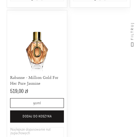
FILTRUJ
Rabanne - Million Gold For
Her Pure Jasmine
519,00 zł
90ml
DODAJ DO KOSZYKA
Najlepsze dopasowanie nut
zapachowych