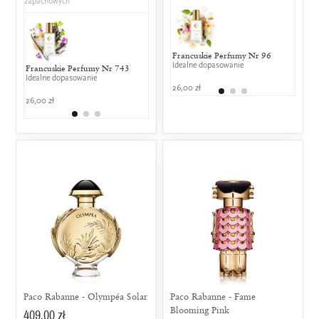
zapachowych
Francuskie Perfumy Nr 96
Dior -
Idealne dopasowanie
50% w
Francuskie Perfumy Nr 743
Jean Paul Gaultier - Classique
Marc Jacobs
Idealne dopasowanie
Powyżej 50% wspólnych nut
Fresh
zapachowych
26,00 zł
50% wspólny
599,00
26,00 zł
348,00 zł
329,00 zł
Paco Rabanne - Olympéa Solar
Paco Rabanne - Fame
Blooming Pink
409,00 zł