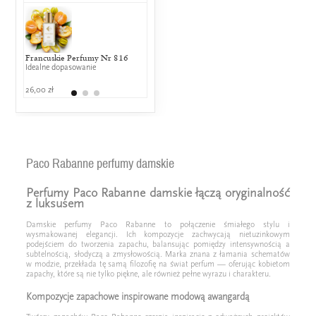
Francuskie Perfumy Nr 816
Jimmy Choo - Jimmy Choo EDP
Dior - Miss
Idealne dopasowanie
25% wspólnych nut zapachowych
25% wspólny
26,00 zł
529,00 zł
499,00 zł
Paco Rabanne perfumy damskie
Perfumy Paco Rabanne damskie łączą oryginalność
z luksusem
Damskie perfumy Paco Rabanne to połączenie śmiałego stylu i
wysmakowanej elegancji. Ich kompozycje zachwycają nietuzinkowym
podejściem do tworzenia zapachu, balansując pomiędzy intensywnością a
subtelnością, słodyczą a zmysłowością. Marka znana z łamania schematów
w modzie, przekłada tę samą filozofię na świat perfum — oferując kobietom
zapachy, które są nie tylko piękne, ale również pełne wyrazu i charakteru.
Kompozycje zapachowe inspirowane modową awangardą