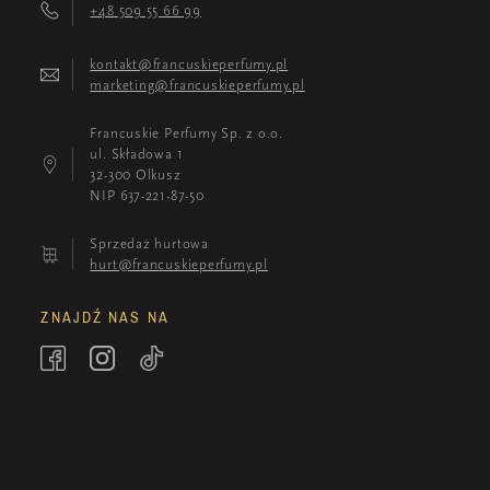
+48 509 55 66 99
kontakt@francuskieperfumy.pl
marketing@francuskieperfumy.pl
Francuskie Perfumy Sp. z o.o.
ul. Składowa 1
32-300 Olkusz
NIP 637-221-87-50
Sprzedaż hurtowa
hurt@francuskieperfumy.pl
ZNAJDŹ NAS NA