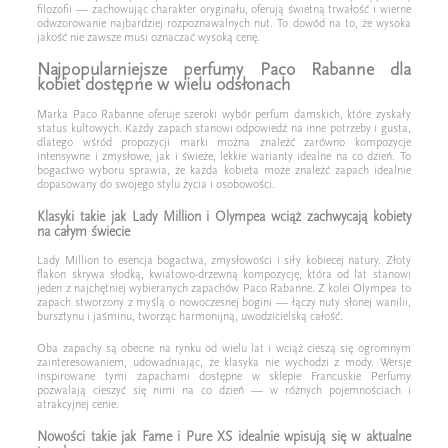
filozofii — zachowując charakter oryginału, oferują świetną trwałość i wierne
odwzorowanie najbardziej rozpoznawalnych nut. To dowód na to, że wysoka
jakość nie zawsze musi oznaczać wysoką cenę.
Najpopularniejsze perfumy Paco Rabanne dla
kobiet dostępne w wielu odsłonach
Marka Paco Rabanne oferuje szeroki wybór perfum damskich, które zyskały
status kultowych. Każdy zapach stanowi odpowiedź na inne potrzeby i gusta,
dlatego wśród propozycji marki można znaleźć zarówno kompozycje
intensywne i zmysłowe, jak i świeże, lekkie warianty idealne na co dzień. To
bogactwo wyboru sprawia, że każda kobieta może znaleźć zapach idealnie
dopasowany do swojego stylu życia i osobowości.
Klasyki takie jak Lady Million i Olympea wciąż zachwycają kobiety
na całym świecie
Lady Million to esencja bogactwa, zmysłowości i siły kobiecej natury. Złoty
flakon skrywa słodką, kwiatowo-drzewną kompozycję, która od lat stanowi
jeden z najchętniej wybieranych zapachów Paco Rabanne. Z kolei Olympea to
zapach stworzony z myślą o nowoczesnej bogini — łączy nuty słonej wanilii,
bursztynu i jaśminu, tworząc harmonijną, uwodzicielską całość.
Oba zapachy są obecne na rynku od wielu lat i wciąż cieszą się ogromnym
zainteresowaniem, udowadniając, że klasyka nie wychodzi z mody. Wersje
inspirowane tymi zapachami dostępne w sklepie Francuskie Perfumy
pozwalają cieszyć się nimi na co dzień — w różnych pojemnościach i
atrakcyjnej cenie.
Nowości takie jak Fame i Pure XS idealnie wpisują się w aktualne