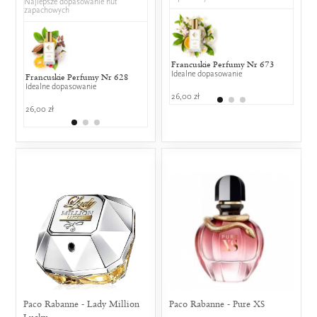
Najlepsze dopasowanie nut
zapachowych
Francuskie Perfumy Nr 673
Calvin
Idealne dopasowanie
25% w
Francuskie Perfumy Nr 628
Lolita Lempicka - Si
Carolina He
Idealne dopasowanie
25% wspólnych nut zapachowych
Velvet Fatal
26,00 zł
25% wspólny
129,00
26,00 zł
349,00 zł
469,00 zł
Paco Rabanne - Lady Million
Paco Rabanne - Pure XS