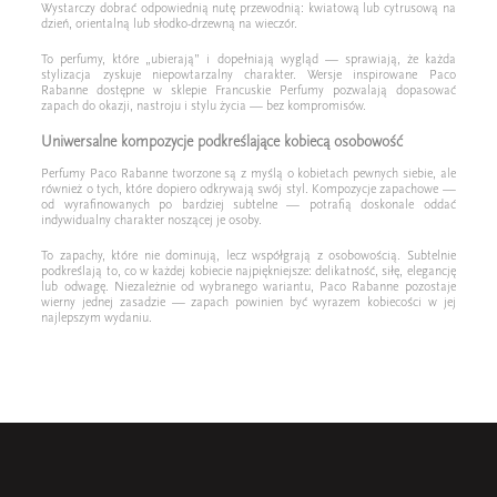
Wystarczy dobrać odpowiednią nutę przewodnią: kwiatową lub cytrusową na
dzień, orientalną lub słodko-drzewną na wieczór.
To perfumy, które „ubierają” i dopełniają wygląd — sprawiają, że każda
stylizacja zyskuje niepowtarzalny charakter. Wersje inspirowane Paco
Rabanne dostępne w sklepie Francuskie Perfumy pozwalają dopasować
zapach do okazji, nastroju i stylu życia — bez kompromisów.
Uniwersalne kompozycje podkreślające kobiecą osobowość
Perfumy Paco Rabanne tworzone są z myślą o kobietach pewnych siebie, ale
również o tych, które dopiero odkrywają swój styl. Kompozycje zapachowe —
od wyrafinowanych po bardziej subtelne — potrafią doskonale oddać
indywidualny charakter noszącej je osoby.
To zapachy, które nie dominują, lecz współgrają z osobowością. Subtelnie
podkreślają to, co w każdej kobiecie najpiękniejsze: delikatność, siłę, elegancję
lub odwagę. Niezależnie od wybranego wariantu, Paco Rabanne pozostaje
wierny jednej zasadzie — zapach powinien być wyrazem kobiecości w jej
najlepszym wydaniu.