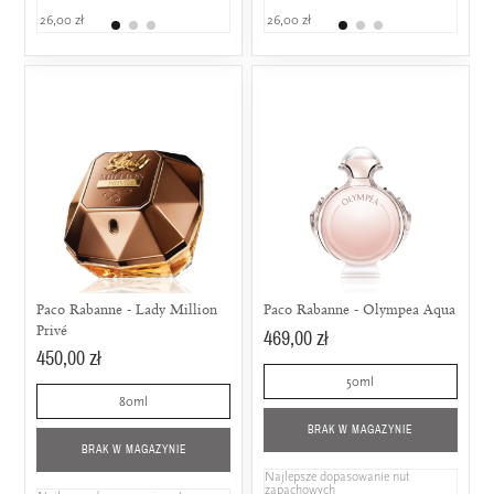
26,00 zł
799,00 zł
26,00 zł
309,00 zł
39,90 
Paco Rabanne - Lady Million
Paco Rabanne - Olympea Aqua
Privé
469,00 zł
450,00 zł
50ml
80ml
BRAK W MAGAZYNIE
BRAK W MAGAZYNIE
Najlepsze dopasowanie nut
zapachowych