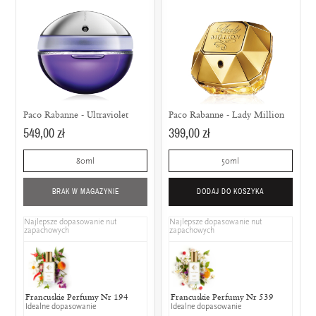
Paco Rabanne - Ultraviolet
Paco Rabanne - Lady Million
549,00 zł
399,00 zł
80ml
50ml
BRAK W MAGAZYNIE
DODAJ DO KOSZYKA
Najlepsze dopasowanie nut
Najlepsze dopasowanie nut
zapachowych
zapachowych
Francuskie Perfumy Nr 194
Chanel - N°5
Francuskie Perfumy Nr 539
Moschino -
Mrs 
Idealne dopasowanie
50% wspólnych nut zapachowych
Idealne dopasowanie
50% wspólny
Idealn