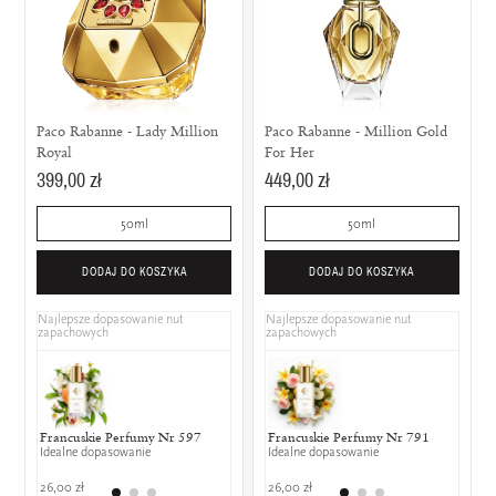
Paco Rabanne - Lady Million
Paco Rabanne - Million Gold
Royal
For Her
399,00 zł
449,00 zł
50ml
50ml
DODAJ DO KOSZYKA
DODAJ DO KOSZYKA
Najlepsze dopasowanie nut
Najlepsze dopasowanie nut
zapachowych
zapachowych
Francuskie Perfumy Nr 597
Armani - Si Intense
Francuskie Perfumy Nr 791
DKNY - Be D
Calvin
Idealne dopasowanie
25% wspólnych nut zapachowych
Idealne dopasowanie
25% wspólny
25% w
26,00 zł
459,00 zł
26,00 zł
279,00 zł
129,00