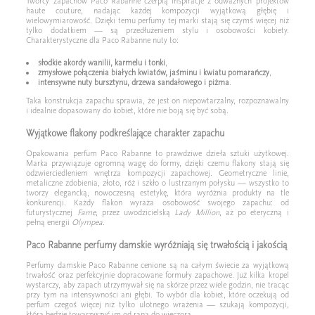
Twórcy zapachów Paco Rabanne czerpią inspiracje z odważnych projektów
haute couture, nadając każdej kompozycji wyjątkową głębię i
wielowymiarowość. Dzięki temu perfumy tej marki stają się czymś więcej niż
tylko dodatkiem — są przedłużeniem stylu i osobowości kobiety.
Charakterystyczne dla Paco Rabanne nuty to:
słodkie akordy wanilii, karmelu i tonki
,
zmysłowe połączenia białych kwiatów, jaśminu i kwiatu pomarańczy
,
intensywne nuty bursztynu, drzewa sandałowego i piżma
.
Taka konstrukcja zapachu sprawia, że jest on niepowtarzalny, rozpoznawalny
i idealnie dopasowany do kobiet, które nie boją się być sobą.
Wyjątkowe flakony podkreślające charakter zapachu
Opakowania perfum Paco Rabanne to prawdziwe dzieła sztuki użytkowej.
Marka przywiązuje ogromną wagę do formy, dzięki czemu flakony stają się
odzwierciedleniem wnętrza kompozycji zapachowej. Geometryczne linie,
metaliczne zdobienia, złoto, róż i szkło o lustrzanym połysku — wszystko to
tworzy elegancką, nowoczesną estetykę, która wyróżnia produkty na tle
konkurencji. Każdy flakon wyraża osobowość swojego zapachu: od
futurystycznej
Fame
, przez uwodzicielską
Lady Million
, aż po eteryczną i
pełną energii
Olympea
.
Paco Rabanne perfumy damskie wyróżniają się trwałością i jakością
Perfumy damskie Paco Rabanne cenione są na całym świecie za wyjątkową
trwałość oraz perfekcyjnie dopracowane formuły zapachowe. Już kilka kropel
wystarczy, aby zapach utrzymywał się na skórze przez wiele godzin, nie tracąc
przy tym na intensywności ani głębi. To wybór dla kobiet, które oczekują od
perfum czegoś więcej niż tylko ulotnego wrażenia — szukają kompozycji,
która będzie towarzyszyć im od rana do wieczora.