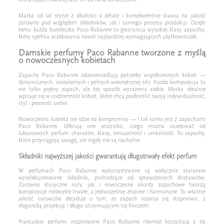
Marka od lat słynie z dbałości o detale i konsekwentnie stawia na jakość
zarówno pod względem składników, jak i samego procesu produkcji. Dzięki
temu każda buteleczka Paco Rabanne to gwarancja wysokiej klasy zapachu,
który spełnia oczekiwania nawet najbardziej wymagających użytkowniczek.
Damskie perfumy Paco Rabanne tworzone z myślą
o nowoczesnych kobietach
Zapachy Paco Rabanne odzwierciedlają potrzeby współczesnych kobiet —
dynamicznych, niezależnych i pełnych wewnętrznej siły. Każda kompozycja to
nie tylko piękny zapach, ale też sposób wyrażenia siebie. Marka idealnie
wpisuje się w codzienność kobiet, które chcą podkreślić swoją indywidualność,
styl i pewność siebie.
Nowoczesna kobieta nie idzie na kompromisy — i tak samo jest z zapachami
Paco Rabanne. Oferują one wszystko, czego można oczekiwać od
luksusowych perfum: charakter, klasę, sensualność i unikalność. To zapachy,
które przyciągają uwagę, ale nigdy nie są nachalne.
Składniki najwyższej jakości gwarantują długotrwały efekt perfum
W perfumach Paco Rabanne wykorzystywane są wyłącznie starannie
wyselekcjonowane składniki, pochodzące od sprawdzonych dostawców.
Zarówno klasyczne nuty, jak i nowoczesne akordy zapachowe tworzą
kompozycje niezwykle trwałe, a jednocześnie złożone i harmonijne. To właśnie
jakość surowców decyduje o tym, że zapach rozwija się stopniowo, z
elegancką projekcją i długo utrzymującym się finiszem.
Francuskie perfumy inspirowane Paco Rabanne również korzystają z tej