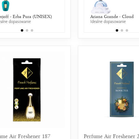
rjoff - Erba Pura (UNISEX)
Chloé - L`Eau de Chloe EDT
Ariana Grande - Cloud
ealne dopasowanie
25% wspólnych nut zapachowych
Idealne dopasowanie
ume Air Freshener 187
Perfume Air Freshener 