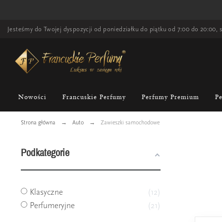
Jesteśmy do Twojej dyspozycji od poniedziałku do piątku od 7:00 do 20:00, s
Nowości
Francuskie Perfumy
Perfumy Premium
P
Strona główna
Auto
Zawieszki samochodowe
Podkategorie
Klasyczne
12
Perfumeryjne
21