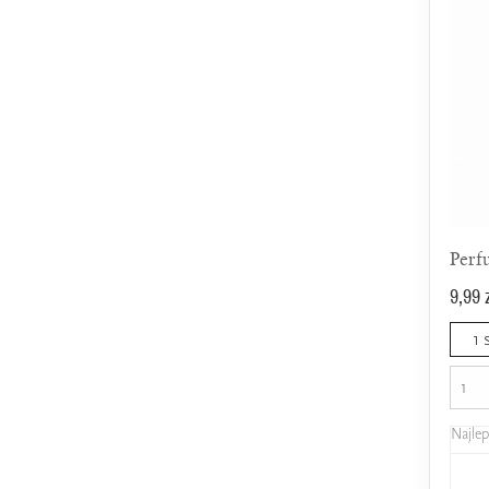
Perf
9,99 
1 
Najle