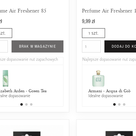
ume Air Freshener 85
Perfume Air Freshener 
zł
9,99 zł
szt.
1 szt.
BRAK W MAGAZYNIE
DODAJ DO K
psze dopasowanie nut zapachowych
Najlepsze dopasowanie nut za
izabeth Arden - Green Tea
Davidoff - Cool Water Edt
Armani - Acqua di Giò
ealne dopasowanie
25% wspólnych nut zapachowych
Idealne dopasowanie