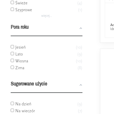
Świeże
4
Szyprowe
1
więcej...
Ar
Pora roku
Id
Jesień
10
Lato
9
Wiosna
10
Zima
8
Sugerowane użycie
Na dzień
9
Na wieczór
7