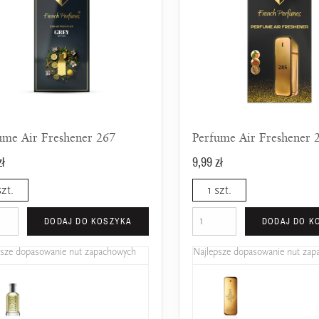
ume Air Freshener 267
Perfume Air Freshener 
zł
9,99 zł
szt.
1 szt.
DODAJ DO KOSZYKA
DODAJ DO K
psze dopasowanie nut zapachowych
Najlepsze dopasowanie nut za