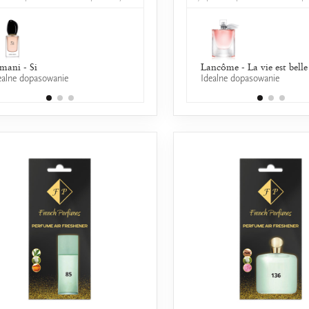
mani - Si
Lancôme - La Nuit Tresor a la
Lancôme - La vie est belle
ealne dopasowanie
Idealne dopasowanie
Folie
50% wspólnych nut zapachowych