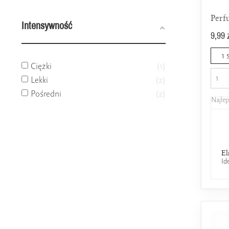
Perf
Intensywność
9,99 
1 
Ciężki
1
Lekki
2
Pośredni
2
Najle
El
Id