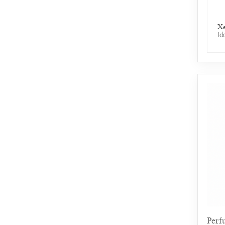
Xe
Id
Perf