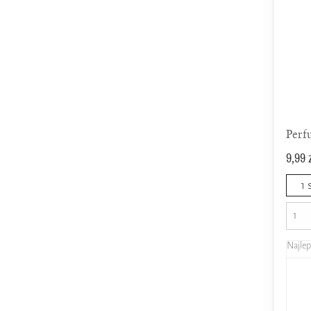
Perf
9,99 
1 
Najle