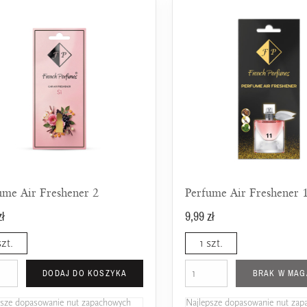
ume Air Freshener 2
Perfume Air Freshener 
zł
9,99 zł
szt.
1 szt.
DODAJ DO KOSZYKA
BRAK W MAG
psze dopasowanie nut zapachowych
Najlepsze dopasowanie nut za