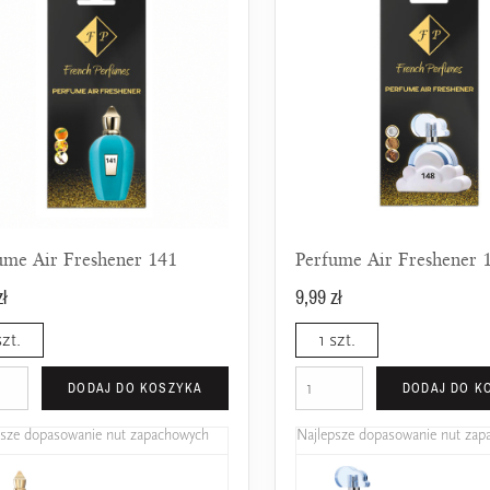
ume Air Freshener 141
Perfume Air Freshener 
zł
9,99 zł
szt.
1 szt.
DODAJ DO KOSZYKA
DODAJ DO K
psze dopasowanie nut zapachowych
Najlepsze dopasowanie nut za