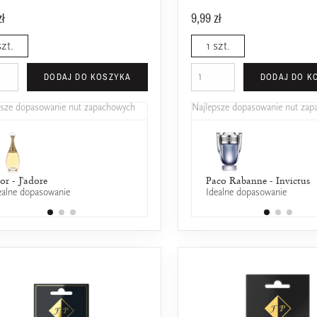
zł
9,99 zł
szt.
1 szt.
DODAJ DO KOSZYKA
DODAJ DO K
psze dopasowanie nut zapachowych
Najlepsze dopasowanie nut za
or - J'adore
Jean Paul Gaultier - Classique
Paco Rabanne - Invictus
ealne dopasowanie
50% wspólnych nut zapachowych
Idealne dopasowanie