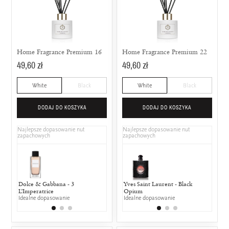
Home Fragrance Premium 16
Home Fragrance Premium 22
49,60 zł
49,60 zł
White
Black
White
Black
DODAJ DO KOSZYKA
DODAJ DO KOSZYKA
Najlepsze dopasowanie nut
Najlepsze dopasowanie nut
zapachowych
zapachowych
Dolce & Gabbana - 3
Calvin Klein - Euphoria Gold
Yves Saint Laurent - Black
Nina Ricci - 
Jean P
L’Imperatrice
25% wspólnych nut zapachowych
Opium
25% wspólny
50% w
Idealne dopasowanie
Idealne dopasowanie