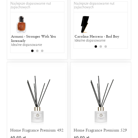
Najlepsze dopasowanie nut
Najlepsze dopasowanie nut
zapachowych
zapachowych
Armani - Stronger With You
Chanel - Coco Chanel
Carolina Herrera - Bad Boy
Dior - Dolce
Hugo 
Intensely
25% wspólnych nut zapachowych
Idealne dopasowanie
25% wspólny
25% w
Idealne dopasowanie
Home Fragrance Premium 492
Home Fragrance Premium 529