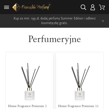
Kup za min. 199 zł, dodaj perfumy Summer Edition i odbierz
×
kosmetyczkę gratis.
Perfumeryjne
Home Fragrance Premium 2
Home Fragrance Premium 11