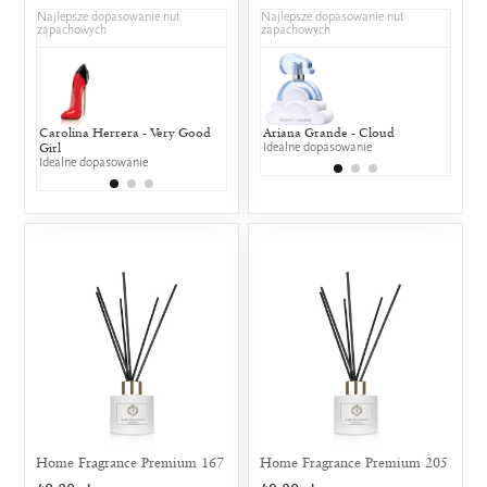
Najlepsze dopasowanie nut
Najlepsze dopasowanie nut
zapachowych
zapachowych
Carolina Herrera - Very Good
Lancôme - Hypnose
Ariana Grande - Cloud
Nina Ricci - 
Lancô
Girl
50% wspólnych nut zapachowych
Idealne dopasowanie
50% wspólny
25% w
Idealne dopasowanie
Home Fragrance Premium 167
Home Fragrance Premium 205