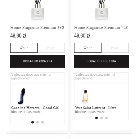
Home Fragrance Premium 630
Home Fragrance Premium 728
49,60 zł
49,60 zł
White
Black
White
Black
DODAJ DO KOSZYKA
DODAJ DO KOSZYKA
Najlepsze dopasowanie nut
Najlepsze dopasowanie nut
zapachowych
zapachowych
Carolina Herrera - Good Girl
Naomi Campbell - Naomi
Yves Saint Laurent - Libre
Yves Saint 
David
Idealne dopasowanie
Campbell
Idealne dopasowanie
L'elixir
50% w
25% wspólnych nut zapachowych
25% wspólny