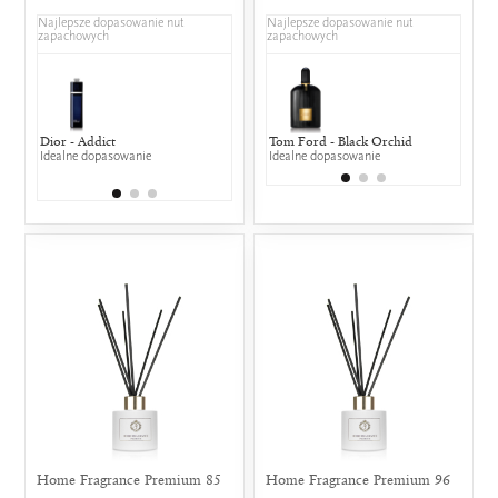
Najlepsze dopasowanie nut
Najlepsze dopasowanie nut
zapachowych
zapachowych
Dior - Addict
Yves Saint Laurent - Black
Tom Ford - Black Orchid
Nina Ricci - 
Gucci
Idealne dopasowanie
Opium Nuit Blanche 2016
Idealne dopasowanie
25% wspólny
25% w
25% wspólnych nut zapachowych
Home Fragrance Premium 85
Home Fragrance Premium 96