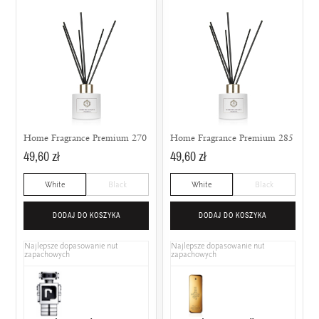
Home Fragrance Premium 270
Home Fragrance Premium 285
49,60 zł
49,60 zł
White
Black
White
Black
DODAJ DO KOSZYKA
DODAJ DO KOSZYKA
Najlepsze dopasowanie nut
Najlepsze dopasowanie nut
zapachowych
zapachowych