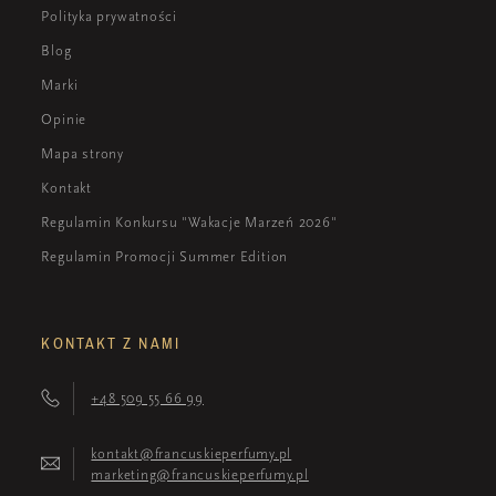
Polityka prywatności
Blog
Marki
Opinie
Mapa strony
Kontakt
Regulamin Konkursu "Wakacje Marzeń 2026"
Regulamin Promocji Summer Edition
KONTAKT Z NAMI
+48 509 55 66 99
kontakt@francuskieperfumy.pl
marketing@francuskieperfumy.pl