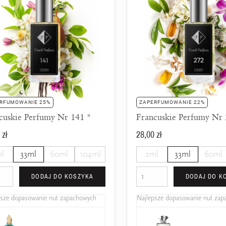
RFUMOWANIE 25%
ZAPERFUMOWANIE 22%
cuskie Perfumy Nr 141 *
Francuskie Perfumy Nr
 zł
28,00 zł
l
33ml
60ml
104ml
2ml
33ml
60ml
DODAJ DO KOSZYKA
DODAJ DO K
psze dopasowanie nut zapachowych
Najlepsze dopasowanie nut za