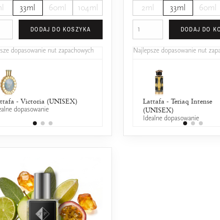
l
33ml
60ml
104ml
2ml
33ml
60ml
DODAJ DO KOSZYKA
DODAJ DO K
psze dopasowanie nut zapachowych
Najlepsze dopasowanie nut za
ttafa - Victoria (UNISEX)
Lancôme - Hypnose
Lattafa - Teriaq Intense
ealne dopasowanie
25% wspólnych nut zapachowych
(UNISEX)
Idealne dopasowanie