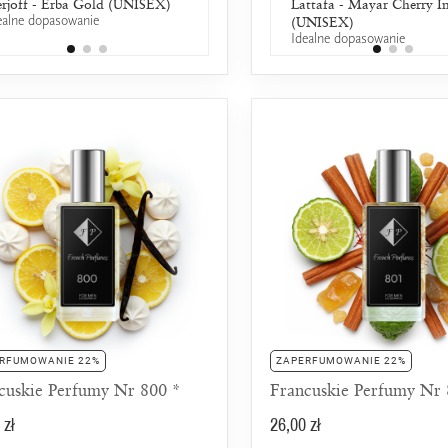
rjoff - Erba Gold (UNISEX)
Lancôme - Ô Oui
Lattafa - Mayar Cherry I
ealne dopasowanie
25% wspólnych nut zapachowych
(UNISEX)
Idealne dopasowanie
RFUMOWANIE 22%
ZAPERFUMOWANIE 22%
cuskie Perfumy Nr 800 *
Francuskie Perfumy Nr 
 zł
26,00 zł