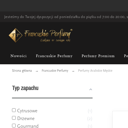
Jesteśmy do Twojej dyspozycji od poniedziałku do piątku od 7:00 do 20:00, s
Nowości
Francuskie Perfumy
Perfumy Premium
P
Strona główna
Francuskie Perfumy
Perfumy Arabskie Męskie
Typ zapachu
Cytrusowe
1
Drzewne
2
Gourmand
1