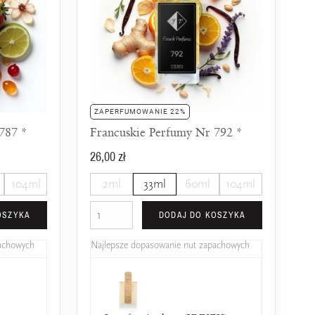
ZAPERFUMOWANIE 22%
787 *
Francuskie Perfumy Nr 792 *
26,00 zł
104ml
2ml
33ml
60ml
104ml
OSZYKA
DODAJ DO KOSZYKA
pachowych
Najlepsze dopasowanie nut zapachowych