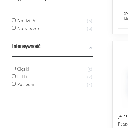
Xe
Id
Na dzień
6
Na wieczór
9
Intensywność
Ciężki
5
Lekki
2
Pośredni
4
ZAPE
Fran