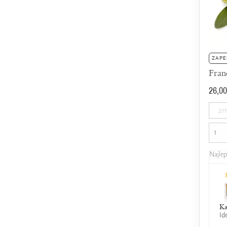
ZAPE
Fran
26,00
2m
Najle
Ka
Id