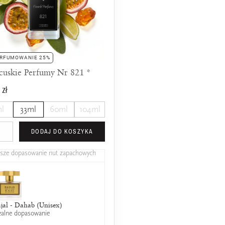
RFUMOWANIE 25%
cuskie Perfumy Nr 821 *
 zł
l
33ml
60ml
104ml
DODAJ DO KOSZYKA
psze dopasowanie nut zapachowych
jal - Dahab (Unisex)
ealne dopasowanie