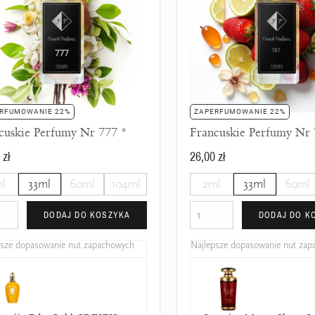
RFUMOWANIE 22%
ZAPERFUMOWANIE 22%
cuskie Perfumy Nr 777 *
Francuskie Perfumy Nr 
 zł
26,00 zł
l
33ml
60ml
104ml
2ml
33ml
60ml
DODAJ DO KOSZYKA
DODAJ DO K
psze dopasowanie nut zapachowych
Najlepsze dopasowanie nut za