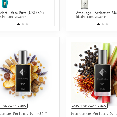
rjoff - Erba Pura (UNISEX)
Chloé - L`Eau de Chloe EDT
Amouage - Reflection M
ealne dopasowanie
25% wspólnych nut zapachowych
Idealne dopasowanie
RFUMOWANIE 25%
ZAPERFUMOWANIE 22%
cuskie Perfumy Nr 336 *
Francuskie Perfumy Nr 