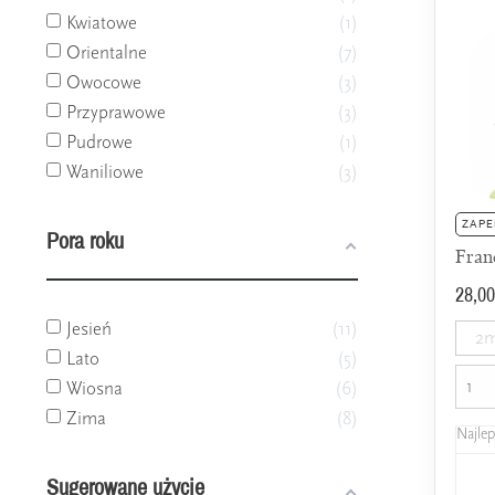
Kwiatowe
1
Orientalne
7
Owocowe
3
Przyprawowe
3
Pudrowe
1
Waniliowe
3
ZAPE
Pora roku
Fran
28,00
Jesień
11
2m
Lato
5
Wiosna
6
Zima
8
Najle
Sugerowane użycie