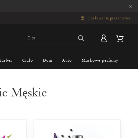
×
.
Opakowania prezentowe
Barber
Ciało
Dom
Auto
Markowe perfumy
ie Męskie