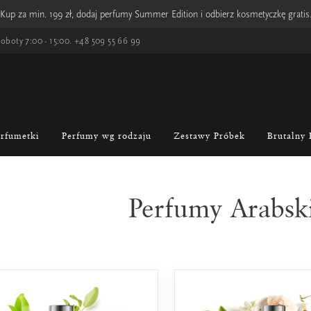
Kup za min. 199 zł, dodaj perfumy Summer Edition i odbierz kosmetyczkę gratis
oboty 7:00 - 15:00.
+48 509 55 66 99
erfumetki
Perfumy wg rodzaju
Zestawy Próbek
Brutalny 
Perfumy Arabsk