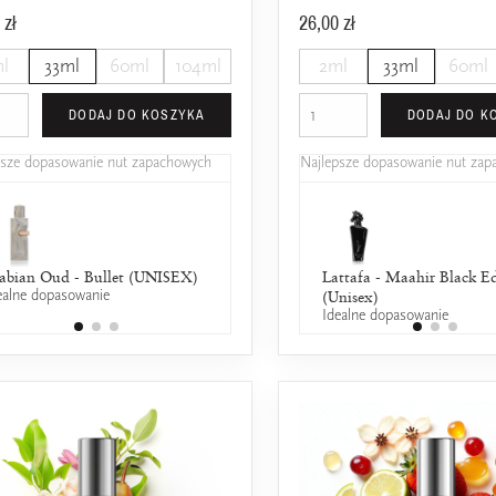
 zł
26,00 zł
l
33ml
60ml
104ml
2ml
33ml
60ml
DODAJ DO KOSZYKA
DODAJ DO K
psze dopasowanie nut zapachowych
Najlepsze dopasowanie nut za
abian Oud - Bullet (UNISEX)
Tom Ford - Fucking Fabulous
Lattafa - Maahir Black E
ealne dopasowanie
25% wspólnych nut zapachowych
(Unisex)
Idealne dopasowanie