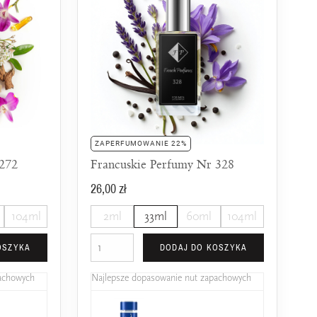
ZAPERFUMOWANIE 22%
 272
Francuskie Perfumy Nr 328
26,00 zł
104ml
2ml
33ml
60ml
104ml
OSZYKA
DODAJ DO KOSZYKA
pachowych
Najlepsze dopasowanie nut zapachowych