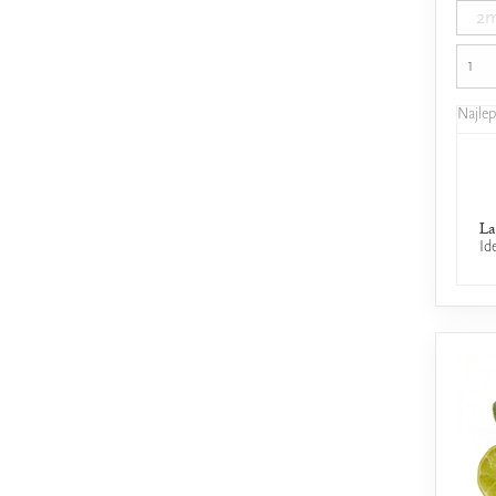
2m
Najle
La
Id