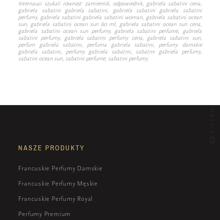
Internauci szukali również: zamiennik, odpowiednik, gabriela sabatini cena,
gabriela sabatini gabriela sabatini, gabriela sabatini gabriela sabatini
perfumy, gabriela sabatini gabriela sabatini woman, gabriela sabatini ocean
sun, gabriela sabatini ocean sun 60 ml, gabriela sabatini ocean sun cena,
gabriela sabatini ocean sun perfumy, gabriela sabatini perfume, gabriela
sabatini perfumy, gabriela sabatini perfumy cena, gabriela sabatini sun,
perfum gabriela sabatini, perfuma gabriela sabatini, perfumy damskie
gabriela sabatini, perfumy gabriela sabatini, sabatini gabriela perfumy,
sabatini ocean sun, sabatini perfume, sabatini perfumy.
FILTRUJ
NASZE PRODUKTY
Francuskie Perfumy Damskie
Francuskie Perfumy Męskie
Francuskie Perfumy Royal
Perfumy Premium