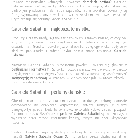
Szukasz maksymalnie kobiecych i trwałych
damskich perfum
? Gabriela
Sabatini może stać się marką, która idealnie trafi w Twoje gusta i stanie się
ulubionym producentem damskich zapachów. Jakim kobietom polecamy tę
firmę sygnowaną znanym w latach 80. nazwiskiem światowej tenisistki?
Czym cechują się perfumy Gabriela Sabatini?
Gabriela Sabatini – najlepsza tenisistka
Produkty z branży urody, sygnowane nazwiskiem znanych gwiazd, celebrytów,
artystów czy aktorów to coraz częstsze zjawisko. Jednakże nie jest to wymysł
ostatnich lat. Trend ten powstał już w latach 80. ubiegłego wieku, kiedy to w
ślad za prekursorką Elizabeth Taylor poszła znana tenisistka
Gabriela
Sabatini
.
Nazwisko Gabrieli Sabatini młodszemu pokoleniu kojarzy się głównie z
perfumami i kosmetykami
. Są to kompozycje o niezwykłej trwałości, w bardzo
przystępnych cenach. Argentyńska tenisistka zdecydowała się współtworzyć
kompozycję zapachową
, w czasach, w których podbijała światowe rekordy i
była u szczytu swojej kariery.
Gabriela Sabatini – perfumy damskie
Obecnie, marka idzie z duchem czasu i produkuje perfumy damskie
dostosowane do oczekiwań współczesnej kobiety. Kontynuuje sukces
ubiegłego tysiąclecia, kiedy to kwiatowy, lekko aldehydowy zapach przypadł
Paniom do gustu. Współczesne
perfumy
Gabriela Sabatini
są bardzo często
wybierane przez młode, energiczne kobiety, którym nie obca aktywność
fizyczna.
Słodkie i kwiatowe zapachy dodają sił witalnych i wprawiają w pozytywny
nastrój.
Gabriela Sabatini Ocean Sun
to perfum wręcz idealny na letnie,