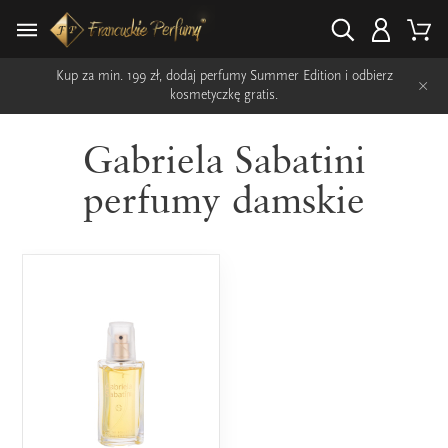
Kup za min. 199 zł, dodaj perfumy Summer Edition i odbierz
×
kosmetyczkę gratis.
Gabriela Sabatini
perfumy damskie