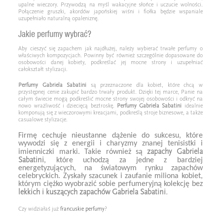
upalne wieczory. Przywodzą na myśl wakacyjne słońce i uczucie wolności.
Połączenie gruszki, akordów japońskiej wiśni i fiołka będzie wspaniale
uzupełniało naturalną opaleniznę.
Jakie perfumy wybrać?
Aby cieszyć się zapachem jak najdłużej, należy wybierać trwałe perfumy o
właściwych kompozycjach. Powinny być również szczególnie dopasowane do
osobowości danej kobiety, podkreślać jej mocne strony i uzupełniać
całokształt stylizacji.
Perfumy Gabriela Sabatini
są przeznaczone dla kobiet, które chcą w
przystępnej cenie zakupić bardzo trwały produkt. Dzięki tej marce, Panie na
całym świecie mogą podkreślić mocne strony swojej osobowości i odkryć na
nowo wrażliwość i dziecięcą beztroskę.
Perfumy Gabriela Sabatini
idealnie
komponują się z wieczorowymi kreacjami, podkreślą stroje biznesowe, a także
casualowe stylizacje.
Firmę cechuje nieustanne dążenie do sukcesu, które
wywodzi się z energii i charyzmy znanej tenisistki i
zapachy Gabriela
imienniczki marki. Takie również są
Sabatini
, które uchodzą za jedne z bardziej
energetyzujących, na światowym rynku zapachów
celebryckich. Zyskały szacunek i zaufanie miliona kobiet,
którym ciężko wyobrazić sobie perfumeryjną kolekcję bez
lekkich i kuszących zapachów
Gabriela Sabatini.
Czy widziałaś już
francuskie perfumy
?