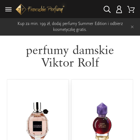
Kup za min. 199 zł, dodaj perfumy Summer Edition i odbierz
×
kosmetyczkę gratis.
perfumy damskie
Viktor Rolf