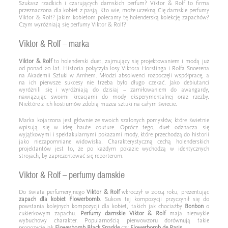
Szukasz rzadkich i czarujących damskich perfum? Viktor & Rolf to firma
przeznaczona dla kobiet z pasją. Kto wie, może urzekną Cię damskie perfumy
Viktor & Rolf? Jakim kobietom polecamy tę holenderską kolekcję zapachów?
Czym wyróżniają się perfumy Viktor & Rolf?
Viktor & Rolf – marka
Viktor & Rolf
to holenderski duet, zajmujący się projektowaniem i modą już
od ponad 20 lat. Historia połączyła losy Viktora Horstinga i Rolfa Snoerena
na Akademii Sztuki w Arnhem. Młodzi absolwenci rozpoczęli współpracę, a
na ich pierwsze sukcesy nie trzeba było długo czekać. Jako debiutanci
wyróżnili się i wyróżniają do dzisiaj – zamiłowaniem do awangardy,
nawiązując swoimi kreacjami do mody eksperymentalnej oraz rzeźby.
Niektóre z ich kostiumów zdobią muzea sztuki na całym świecie.
Marka kojarzona jest głównie ze swoich szalonych pomysłów, które świetnie
wpisują się w ideę haute couture. Oprócz tego, duet odznacza się
wyjątkowymi i spektakularnymi pokazami mody, które przechodzą do historii
jako niezapomniane widowiska. Charakterystyczną cechą holenderskich
projektantów jest to, że po każdym pokazie wychodzą w identycznych
strojach, by zaprezentować się reporterom.
Viktor & Rolf – perfumy damskie
Do świata perfumeryjnego
Viktor & Rolf
wkroczył w 2004 roku, prezentując
zapach dla kobiet Flowerbomb
. Sukces tej kompozycji przyczynił się do
powstania kolejnych kompozycji dla kobiet, takich jak chociażby
Bonbon
o
cukierkowym zapachu.
Perfumy damskie Viktor & Rolf
maja niezwykle
wybuchowy charakter. Popularnością pierwowzoru dorównują takie
propozycje jak
Flowerbomb Black Sparkle
czy
Flowerbomb de Paris.