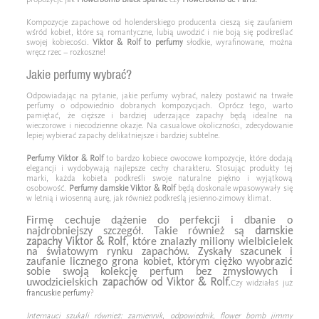
Kompozycje zapachowe od holenderskiego producenta cieszą się zaufaniem
wśród kobiet, które są romantyczne, lubią uwodzić i nie boją się podkreślać
swojej kobiecości.
Viktor & Rolf to
perfumy
słodkie, wyrafinowane, można
wręcz rzec – rozkoszne!
Jakie perfumy wybrać?
Odpowiadając na pytanie, jakie perfumy wybrać, należy postawić na trwałe
perfumy o odpowiednio dobranych kompozycjach. Oprócz tego, warto
pamiętać, że cięższe i bardziej uderzające zapachy będą idealne na
wieczorowe i niecodzienne okazje. Na casualowe okoliczności, zdecydowanie
lepiej wybierać zapachy delikatniejsze i bardziej subtelne.
Perfumy
Viktor & Rolf
to bardzo kobiece owocowe kompozycje, które dodają
elegancji i wydobywają najlepsze cechy charakteru. Stosując produkty tej
marki, każda kobieta podkreśli swoje naturalne piękno i wyjątkową
osobowość.
Perfumy damskie Viktor & Rolf
będą doskonale wpasowywały się
w letnią i wiosenną aurę, jak również podkreślą jesienno-zimowy klimat.
Firmę cechuje dążenie do perfekcji i dbanie o
damskie
najdrobniejszy szczegół. Takie również są
zapachy Viktor & Rolf
, które znalazły miliony wielbicielek
na światowym rynku zapachów. Zyskały szacunek i
zaufanie licznego grona kobiet, którym ciężko wyobrazić
sobie swoją kolekcję perfum bez zmysłowych i
zapachów od Viktor & Rolf.
uwodzicielskich
Czy widziałaś już
francuskie perfumy
?
Internauci szukali również: zamiennik, odpowiednik, flower bomb jimmy