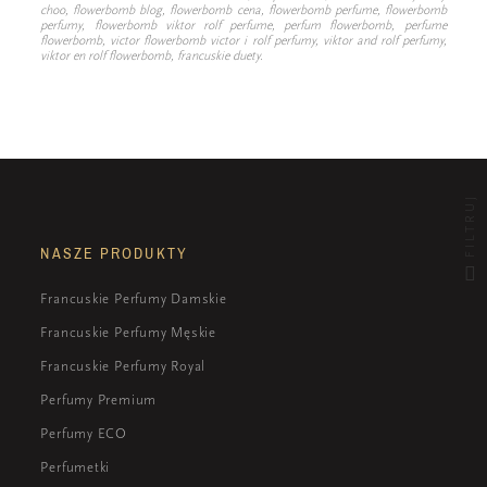
choo, flowerbomb blog, flowerbomb cena, flowerbomb perfume, flowerbomb
perfumy, flowerbomb viktor rolf perfume, perfum flowerbomb, perfume
flowerbomb, victor flowerbomb victor i rolf perfumy, viktor and rolf perfumy,
viktor en rolf flowerbomb, francuskie duety.
FILTRUJ
NASZE PRODUKTY
Francuskie Perfumy Damskie
Francuskie Perfumy Męskie
Francuskie Perfumy Royal
Perfumy Premium
Perfumy ECO
Perfumetki