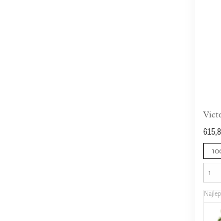
Vict
615,8
10
Najle