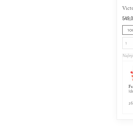
549,0
10
Najle
Fr
Id
26