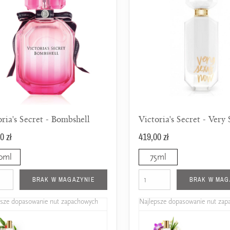
oria's Secret - Bombshell
0 zł
419,00 zł
0ml
75ml
BRAK W MAGAZYNIE
BRAK W MAG
psze dopasowanie nut zapachowych
Najlepsze dopasowanie nut za