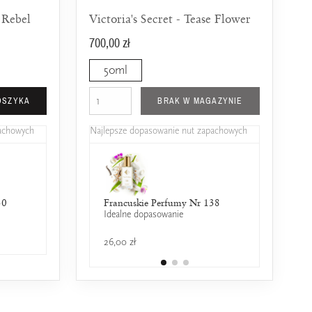
e Rebel
Victoria's Secret - Tease Flower
700,00 zł
50ml
OSZYKA
BRAK W MAGAZYNIE
pachowych
Najlepsze dopasowanie nut zapachowych
30
Dior - Fahrenheit
Armani - Acqua di Giò
Francuskie Perfumy Nr 138
Naomi Campbell -
Jean Paul
25% wspólnych nut zapachowych
25% wspólnych nut zapachowych
Idealne dopasowanie
25% wspólnych nut 
Essence 
50% wspó
599,00 zł
489,00 zł
26,00 zł
349,00 zł
619,00 zł