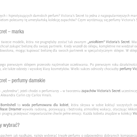
nych i hipnotyzujących damskich perfum? Victoria’s Secret to jedna z najpopularniejszych ma
bietom polecamy tę amerykańską kolekcję zapachów? Czym wyróżniają się perfumy Victoria’s 
ecret – marka
świecie modelki, która nie pragnęłaby zostać tak zwanym
„aniołkiem” Victoria’s Secret
. Ma
chciał zakupić bieliznę dla swojej partnerki. Kiedy wszedł do sklepu, kompletnie nie wiedzia
dowolona, mogąc kupować bieliznę dla swoich partnerek w specjalistycznym sklepie. W sklepi
jego pierwszym sklepem przerosło najśmielsze oczekiwania. Po pierwszym roku działalności b
y, ale także odzieży i wysokiej klasy kosmetyków. Wielki sukces odniosły chociażby
perfumy Vic
ecret – perfumy damskie
o „wybredna“, jeżeli chodzi o perfumiarzy – w tworzeniu
zapachów Victoria’s Secret
uczestniczy
Alexandra Carlin czy Carlos Vinals.
t Bombshell
to
woda perfumowana dla kobiet
, która skrywa w sobie koktajl soczystych 
t Tease Dreamer
wywoła radosną, porywającą i beztroską atmosferę wakacji, otaczając lekkośc
i pragną przeżywać niepowtarzalne chwile pełne emocji. Każda kobieta znajdzie w kolekcji
Vi
my wybrać?
zapachem jak najdłużej, należy wybierać trwałe perfumy o odpowiednio dobranych kompozycjac