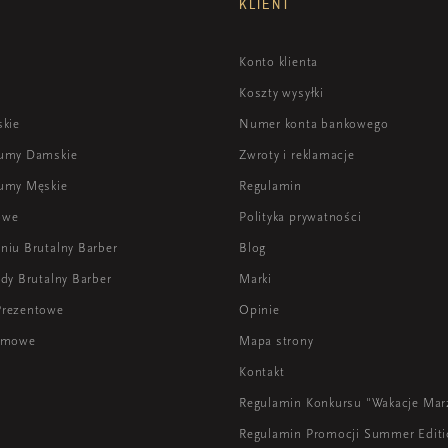
KLIENT
Konto klienta
Koszty wysyłki
skie
Numer konta bankowego
fumy Damskie
Zwroty i reklamacje
umy Męskie
Regulamin
owe
Polityka prywatności
niu Brutalny Barber
Blog
dy Brutalny Barber
Marki
Prezentowe
Opinie
lamowe
Mapa strony
Kontakt
Regulamin Konkursu "Wakacje Mar
Regulamin Promocji Summer Edit