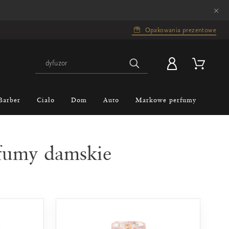
×
.
Opakowania prezentowe
Barber
Ciało
Dom
Auto
Markowe perfumy
rfumy damskie