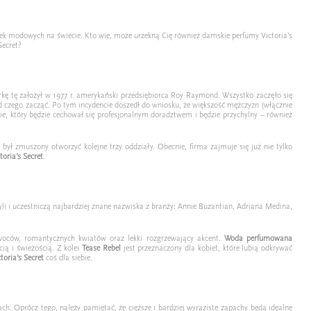
rek modowych na świecie. Kto wie, może urzekną Cię również damskie perfumy Victoria’s
Secret?
rkę tę założył w 1977 r. amerykański przedsiębiorca Roy Raymond. Wszystko zaczęło się
ł od czego zacząć. Po tym incydencie doszedł do wniosku, że większość mężczyzn (włącznie
e, który będzie cechował się profesjonalnym doradztwem i będzie przychylny – również
ył zmuszony otworzyć kolejne trzy oddziały. Obecnie, firma zajmuje się już nie tylko
toria’s Secret
.
li i uczestniczą najbardziej znane nazwiska z branży: Annie Buzantian, Adriana Medina,
owoców, romantycznych kwiatów oraz lekki rozgrzewający akcent.
Woda perfumowana
ią i świeżością. Z kolei
Tease Rebel
jest przeznaczony dla kobiet, które lubią odkrywać
ctoria’s Secret
coś dla siebie.
h. Oprócz tego, należy pamiętać, że cięższe i bardziej wyraziste zapachy będą idealne