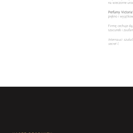
na wieczorne uroc
Perfumy
Victoria
piękno i wyjątko
Firmę cechuje dąż
szacunek i zaufan
Internauci szukal
secret l.