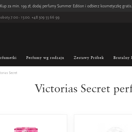
Kup za min. 199 zł, dodaj perfumy Summer Edition i odbierz kosmetyczkę gratis
oboty 7:00 - 15:00.
+48 509 55 66 99
erfumetki
Perfumy wg rodzaju
Zestawy Próbek
Brutalny 
torias Secret
Victorias Secret pe