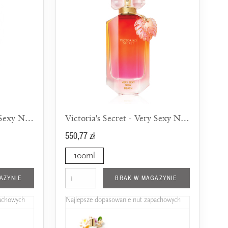
Victoria's Secret - Very Sexy Now 2014
Victoria's Secret - Very Sexy Now Beach 2018
550,77 zł
100ml
AZYNIE
BRAK W MAGAZYNIE
pachowych
Najlepsze dopasowanie nut zapachowych