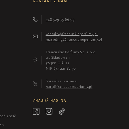
KONTAKT Z NAMI
+48 509 55 66 99
kontakt@francuskieperfumy.pl
marketing@francuskieperfumy.pl
Francuskie Perfumy Sp. z o.o.
ul. Składowa 1
32-300 Olkusz
NIP 637-221-87-50
Sprzedaż hurtowa
hurt@francuskieperfumy.pl
ZNAJDŹ NAS NA
zeń 2026"
ion