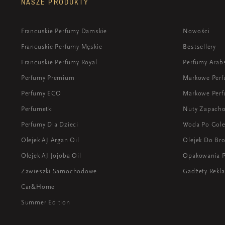
NASZE PRODUKTY
Francuskie Perfumy Damskie
Nowości
Francuskie Perfumy Męskie
Bestsellery
Francuskie Perfumy Royal
Perfumy Arab
Perfumy Premium
Markowe Per
Perfumy ECO
Markowe Perf
Perfumetki
Nuty Zapach
Perfumy Dla Dzieci
Woda Po Gole
Olejek AJ Argan Oil
Olejek Do Bro
Olejek AJ Jojoba Oil
Opakowania 
Zawieszki Samochodowe
Gadżety Rek
Car&Home
Summer Edition