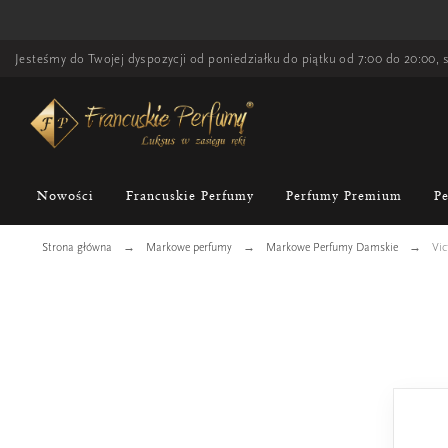
Jesteśmy do Twojej dyspozycji od poniedziałku do piątku od 7:00 do 20:00, s
Nowości
Francuskie Perfumy
Perfumy Premium
P
Strona główna
Markowe perfumy
Markowe Perfumy Damskie
Vic