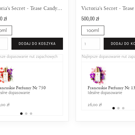
Victoria's Secret - Tease Candy Noir
Victoria's Secret - Teas
0 zł
500,00 zł
0ml
100ml
DODAJ DO KOSZYKA
DODAJ DO K
psze dopasowanie nut zapachowych
Najlepsze dopasowanie nut za
ancuskie Perfumy Nr 750
Lancôme - La Nuit Tresor a la
Francuskie Perfumy Nr 1
ealne dopasowanie
Idealne dopasowanie
Folie
25% wspólnych nut zapachowych
,00 zł
26,00 zł
579,00 zł