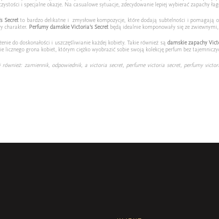
zystości i specjalne okazje. Na casualowe sytuacje, zdecydowanie lepiej wybierać zapachy łago
’s
Secret
to bardzo delikatne i
zmysłowe kompozycje, które dodają subtelności i pomagają od
wy charakter.
Perfumy damskie Victoria’s
Secret
będą idealnie komponowały się ze zwiewnymi, d
enie do doskonałości i uszczęśliwianie każdej kobiety. Takie również są
damskie zapachy Victo
ie licznego grona kobiet, którym ciężko wyobrazić sobie swoją kolekcję perfum bez tajemniczy
i również: zamiennik, odpowiednik, a victoria secret, perfume victoria secret, perfumy victoria 