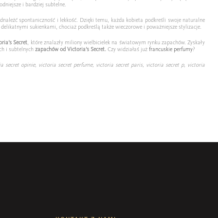
dniejsze i bardziej subtelne.
naleźć spontaniczność i lekkość. Dzięki temu, każda kobieta podkreśli swoje naturalne
elikatnymi sukienkami, chociaż podkreślą także wieczorowe i poważniejsze stylizacje.
ria’s Secret
, które znalazły miliony wielbicielek na światowym rynku zapachów. Zyskały
ch i subtelnych
zapachów od Victoria’s Secret.
Czy widziałaś już
francuskie perfumy
?
secret opinie, victoria secret perfume, victoria secret paris, victoria secret p, victoria