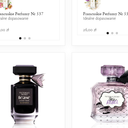
ancuskie Perfumy Nr 537
Chanel - N°5
Francuskie Perfumy Nr 5
ealne dopasowanie
25% wspólnych nut zapachowych
Idealne dopasowanie
,00 zł
799,00 zł
26,00 zł