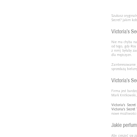
Szukasz oryginal
Secret? Jakim ko
Victoria’s S
Nie ma chyba na 
od tego, gdy Roy 
z nim) byłaby za
dla mężczyzn.
Zainteresowanie 
sprzedażą bielizn
Victoria’s S
Firma jest bardz
Mark Knitkowski, 
Victoria’s Secre
Victoria’s Secre
nowe możliwości 
Jakie perfu
Aby cieszyć się 