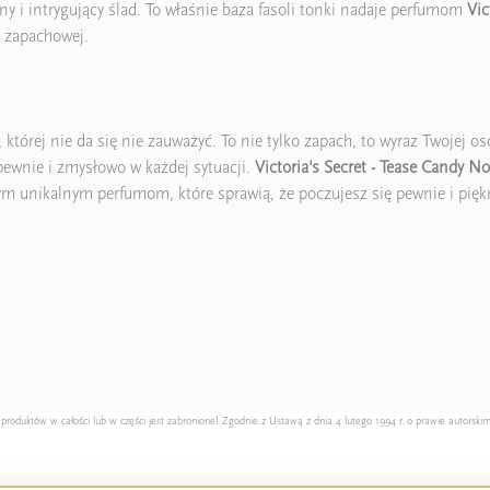
tny i intrygujący ślad. To właśnie baza fasoli tonki nadaje perfumom
Vic
i zapachowej.
której nie da się nie zauważyć. To nie tylko zapach, to wyraz Twojej os
 pewnie i zmysłowo w każdej sytuacji.
Victoria's Secret - Tease Candy No
ym unikalnym perfumom, które sprawią, że poczujesz się pewnie i pięk
duktów w całości lub w części jest zabronione! Zgodnie z Ustawą z dnia 4 lutego 1994 r. o prawie autorskim