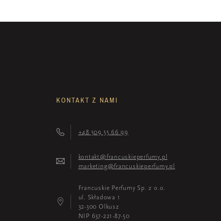
KONTAKT Z NAMI
+48 509 55 66 99
kontakt@francuskieperfumy.pl
marketing@francuskieperfumy.pl
Francuskie Perfumy Sp. z o.o.
ul. Składowa 1
32-300 Olkusz
NIP 637-221-87-50