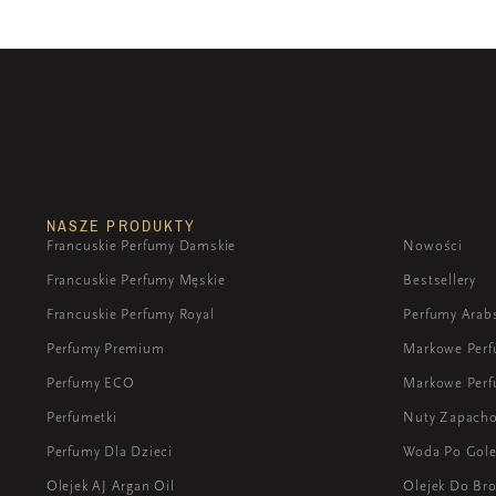
NASZE PRODUKTY
Francuskie Perfumy Damskie
Nowości
Francuskie Perfumy Męskie
Bestsellery
Francuskie Perfumy Royal
Perfumy Arab
Perfumy Premium
Markowe Per
Perfumy ECO
Markowe Perf
Perfumetki
Nuty Zapach
Perfumy Dla Dzieci
Woda Po Gole
Olejek AJ Argan Oil
Olejek Do Bro