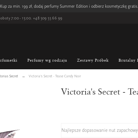
Kup za min. 199 zł, dodaj perfumy Summer Edition i odbierz kosmetyczkę gratis
oboty 7:00 - 15:00.
+48 509 55 66 99
erfumetki
Perfumy wg rodzaju
Zestawy Próbek
Brutalny 
torias Secret
Victoria's Secret - Tease Candy Noir
Victoria's Secret - 
Najlepsze dopasowanie nut zapachowy