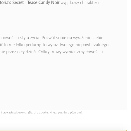
toria's Secret - Tease Candy Noir
wyjątkowy charakter i
obowości i stylu życia. Pozwól sobie na wyrażenie siebie
ir
to nie tylko perfumy, to wyraz Twojego niepowtarzalnego
nie przez cały dzień. Odkryj nowy wymiar zmysłowości i
 i prawach pokrewnych (Dz. U. z 2006 e. Nr 90, poz. 631 z późn. zm.)