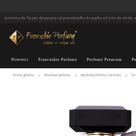
Jesteśmy do Twojej dyspozycji od poniedziałku do piątku od 7:00 do 20:00, s
Nowości
Francuskie Perfumy
Perfumy Premium
P
Strona główna
Markowe perfumy
Markowe Perfumy Damskie
Vic