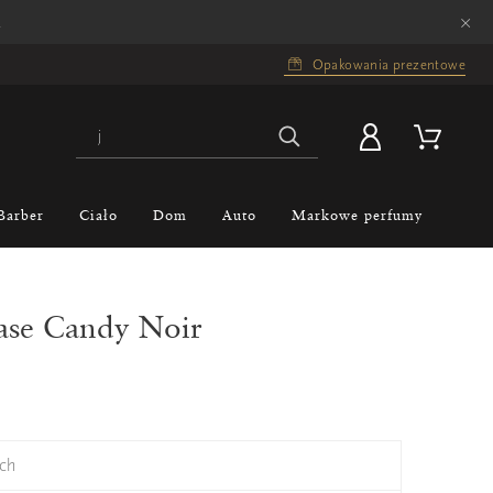
×
.
Opakowania prezentowe
Barber
Ciało
Dom
Auto
Markowe perfumy
Tease Candy Noir
ch