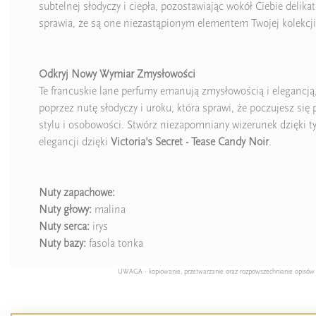
subtelnej słodyczy i ciepła, pozostawiając wokół Ciebie delika
sprawia, że są one niezastąpionym elementem Twojej kolekcj
Odkryj Nowy Wymiar Zmysłowości
Te francuskie lane perfumy emanują zmysłowością i elegancją, 
poprzez nutę słodyczy i uroku, która sprawi, że poczujesz się
stylu i osobowości. Stwórz niezapomniany wizerunek dzięki t
elegancji dzięki
Victoria's Secret - Tease Candy Noir
.
Nuty zapachowe:
Nuty głowy:
malina
Nuty serca:
irys
Nuty bazy:
fasola tonka
UWAGA - kopiowanie, przetwarzanie oraz rozpowszechnianie opisów pro