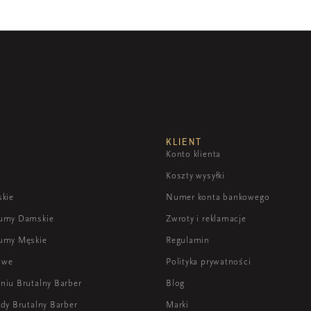
KLIENT
Konto klienta
Koszty wysyłki
skie
Numer konta bankowego
fumy Damskie
Zwroty i reklamacje
umy Męskie
Regulamin
owe
Polityka prywatności
niu Brutalny Barber
Blog
dy Brutalny Barber
Marki