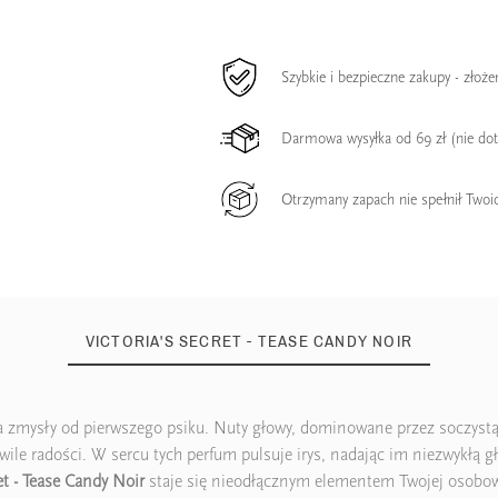
Szybkie i bezpieczne zakupy - złoż
Darmowa wysyłka od 69 zł (nie do
Otrzymany zapach nie spełnił Twoi
VICTORIA'S SECRET - TEASE CANDY NOIR
a zmysły od pierwszego psiku. Nuty głowy, dominowane przez soczystą
ile radości. W sercu tych perfum pulsuje irys, nadając im niezwykłą głę
et - Tease Candy Noir
staje się nieodłącznym elementem Twojej osobowo