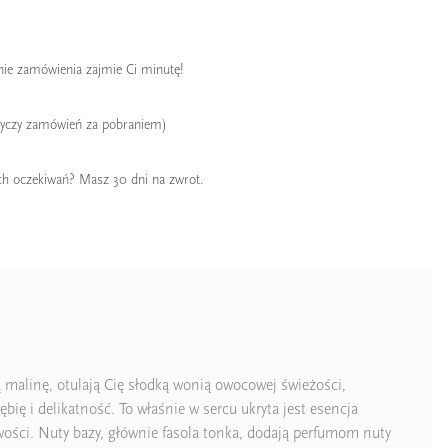
enie zamówienia zajmie Ci minutę!
tyczy zamówień za pobraniem)
ch oczekiwań? Masz 30 dni na zwrot.
 malinę, otulają Cię słodką wonią owocowej świeżości,
bię i delikatność. To właśnie w sercu ukryta jest esencja
ści. Nuty bazy, głównie fasola tonka, dodają perfumom nuty