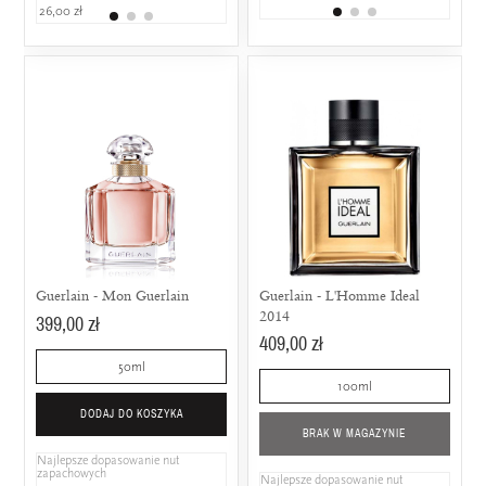
26,00 zł
599,00 zł
469,00 zł
Guerlain - Mon Guerlain
Guerlain - L'Homme Ideal
2014
399,00 zł
409,00 zł
50ml
100ml
DODAJ DO KOSZYKA
BRAK W MAGAZYNIE
Najlepsze dopasowanie nut
zapachowych
Najlepsze dopasowanie nut