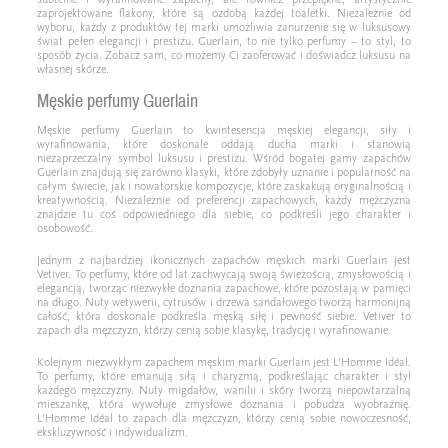
zaprojektowane flakony, które są ozdobą każdej toaletki. Niezależnie od
wyboru, każdy z produktów tej marki umożliwia zanurzenie się w luksusowy
świat pełen elegancji i prestiżu. Guerlain, to nie tylko perfumy – to styl, to
sposób życia. Zobacz sam, co możemy Ci zaoferować i doświadcz luksusu na
własnej skórze.
Męskie perfumy Guerlain
Męskie perfumy Guerlain to kwintesencja męskiej elegancji, siły i
wyrafinowania, które doskonale oddają ducha marki i stanowią
niezaprzeczalny symbol luksusu i prestiżu. Wśród bogatej gamy zapachów
Guerlain znajdują się zarówno klasyki, które zdobyły uznanie i popularność na
całym świecie, jak i nowatorskie kompozycje, które zaskakują oryginalnością i
kreatywnością. Niezależnie od preferencji zapachowych, każdy mężczyzna
znajdzie tu coś odpowiedniego dla siebie, co podkreśli jego charakter i
osobowość.
Jednym z najbardziej ikonicznych zapachów męskich marki Guerlain jest
Vetiver. To perfumy, które od lat zachwycają swoją świeżością, zmysłowością i
elegancją, tworząc niezwykłe doznania zapachowe, które pozostają w pamięci
na długo. Nuty wetywerii, cytrusów i drzewa sandałowego tworzą harmonijną
całość, która doskonale podkreśla męską siłę i pewność siebie. Vetiver to
zapach dla mężczyzn, którzy cenią sobie klasykę, tradycję i wyrafinowanie.
Kolejnym niezwykłym zapachem męskim marki Guerlain jest L'Homme Idéal.
To perfumy, które emanują siłą i charyzmą, podkreślając charakter i styl
każdego mężczyzny. Nuty migdałów, wanilii i skóry tworzą niepowtarzalną
mieszankę, która wywołuje zmysłowe doznania i pobudza wyobraźnię.
L'Homme Idéal to zapach dla mężczyzn, którzy cenią sobie nowoczesność,
ekskluzywność i indywidualizm.