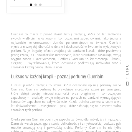
199,00 zł
Guerlain to marka z ponad dwustuletnią tradycją, która od lat zachwyca
swoich wielbicieli wyjątkowymi kompozycjami zapachowymi. Jako jedna z
najbardziej renomowanych domów perfumeryjnych na świecie, Guerlain
słynie z niezwykłej dbałości o detale i doskonałość w tworzeniu wyjątkowych
perfum. W jej bogatej ofercie znajdują się zarówno klasyki, które przetrwały
próbę czasu, jak i nowatorskie kompozycje, które nieustannie zaskakują swoją
oryginalnością i kreatywnością. Perfumy Guerlain to kwintesencja luksusu,
elegancji i wyrafinowania, które doskonale podkreślają indywidualność i
FILTRUJ
charakter każdej osoby, która je nosi.
Luksus w każdej kropli - poznaj perfumy Guerlain
Luksus, jakość i tradycja to słowa, które doskonale opisują perfumy marki
Guerlain. Guerlain perfumy to prawdziwe arcydzieła sztuki perfumeryjnej,
które dzięki swojej niepowtarzalności oraz oryginalnym kompozycjom
zapachowym, znalazły swoje miejsce na półkach najbardziej wymagających
koneserów zapachów na całym świecie. Każda butelka zawiera w sobie wiele
lat doświadczenia, umiejętności i pasji, które składają się na niepowtarzalny
charakter tych perfum.
Oferta perfum Guerlain obejmuje zapachy zarówno dla kobiet, jak i mężczyzn.
Damskie wersje przyciągają swoją delikatnością i zmysłowością, podczas gdy
męskie emanują siłą i pewnością siebie. Perfumy Guerlain to nie tylko
subtelne i wyrafinowane zapachy, ale również przepiękne, artystycznie