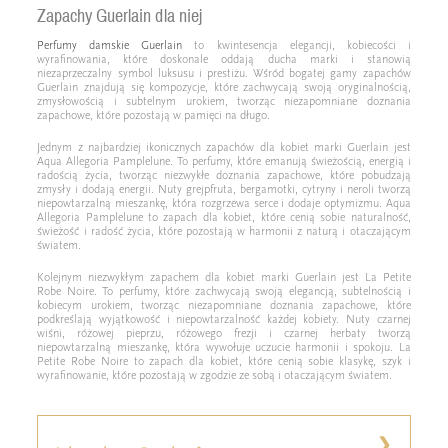
Zapachy Guerlain dla niej
Perfumy damskie Guerlain
to kwintesencja elegancji, kobiecości i
wyrafinowania, które doskonale oddają ducha marki i stanowią
niezaprzeczalny symbol luksusu i prestiżu. Wśród bogatej gamy zapachów
Guerlain znajdują się kompozycje, które zachwycają swoją oryginalnością,
zmysłowością i subtelnym urokiem, tworząc niezapomniane doznania
zapachowe, które pozostają w pamięci na długo.
Jednym z najbardziej ikonicznych zapachów dla kobiet marki Guerlain jest
Aqua Allegoria Pamplelune. To perfumy, które emanują świeżością, energią i
radością życia, tworząc niezwykłe doznania zapachowe, które pobudzają
zmysły i dodają energii. Nuty grejpfruta, bergamotki, cytryny i neroli tworzą
niepowtarzalną mieszankę, która rozgrzewa serce i dodaje optymizmu. Aqua
Allegoria Pamplelune to zapach dla kobiet, które cenią sobie naturalność,
świeżość i radość życia, które pozostają w harmonii z naturą i otaczającym
światem.
Kolejnym niezwykłym zapachem dla kobiet marki Guerlain jest La Petite
Robe Noire. To perfumy, które zachwycają swoją elegancją, subtelnością i
kobiecym urokiem, tworząc niezapomniane doznania zapachowe, które
podkreślają wyjątkowość i niepowtarzalność każdej kobiety. Nuty czarnej
wiśni, różowej pieprzu, różowego frezji i czarnej herbaty tworzą
niepowtarzalną mieszankę, która wywołuje uczucie harmonii i spokoju. La
Petite Robe Noire to zapach dla kobiet, które cenią sobie klasykę, szyk i
wyrafinowanie, które pozostają w zgodzie ze sobą i otaczającym światem.