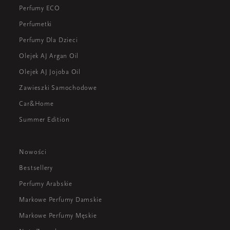
które od lat inspiruje i przyciąga miłośników
Perfumy ECO
unikalnych zapachów.
Perfumetki
Perfumy Dla Dzieci
Olejek AJ Argan Oil
Olejek AJ Jojoba Oil
Zawieszki Samochodowe
Car&Home
Summer Edition
Nowości
Bestsellery
Perfumy Arabskie
Markowe Perfumy Damskie
Markowe Perfumy Męskie