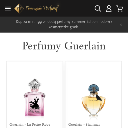
Kup za min. 199 zł, dodaj perfumy Summer Edition i odbierz
×
kosmetyczkę gratis.
Perfumy Guerlain
Guerlain - La Petite Robe
Guerlain - Shalimar