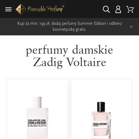
Kup za min. 199 zł, dodaj perfumy Summer Edition i odbierz
×
kosmetyczkę gratis.
perfumy damskie
Zadig Voltaire