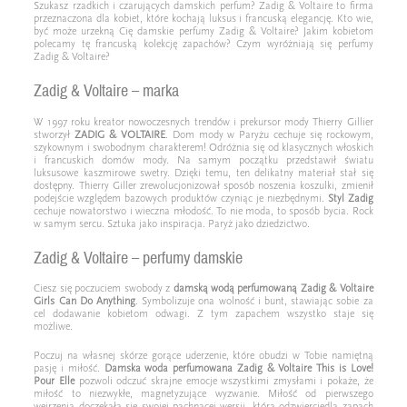
Szukasz rzadkich i czarujących damskich perfum? Zadig & Voltaire to firma
przeznaczona dla kobiet, które kochają luksus i francuską elegancję. Kto wie,
być może urzekną Cię damskie perfumy Zadig & Voltaire? Jakim kobietom
polecamy tę francuską kolekcję zapachów? Czym wyróżniają się perfumy
Zadig & Voltaire?
Zadig & Voltaire – marka
W 1997 roku kreator nowoczesnych trendów i prekursor mody Thierry Gillier
stworzył
ZADIG & VOLTAIRE
. Dom mody w Paryżu cechuje się rockowym,
szykownym i swobodnym charakterem! Odróżnia się od klasycznych włoskich
i francuskich domów mody. Na samym początku przedstawił światu
luksusowe kaszmirowe swetry. Dzięki temu, ten delikatny materiał stał się
dostępny. Thierry Giller zrewolucjonizował sposób noszenia koszulki, zmienił
podejście względem bazowych produktów czyniąc je niezbędnymi.
Styl Zadig
cechuje nowatorstwo i wieczna młodość. To nie moda, to sposób bycia. Rock
w samym sercu. Sztuka jako inspiracja. Paryż jako dziedzictwo.
Zadig & Voltaire – perfumy damskie
Ciesz się poczuciem swobody z
damską wodą perfumowaną Zadig & Voltaire
Girls Can Do Anything
. Symbolizuje ona wolność i bunt, stawiając sobie za
cel dodawanie kobietom odwagi. Z tym zapachem wszystko staje się
możliwe.
Poczuj na własnej skórze gorące uderzenie, które obudzi w Tobie namiętną
pasję i miłość.
Damska woda perfumowana Zadig & Voltaire This is Love!
Pour Elle
pozwoli odczuć skrajne emocje wszystkimi zmysłami i pokaże, że
miłość to niezwykłe, magnetyzujące wyzwanie. Miłość od pierwszego
wejrzenia doczekała się swojej pachnącej wersji, którą odzwierciedla zapach