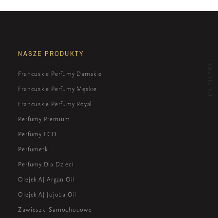
NASZE PRODUKTY
FILTRUJ
Francuskie Perfumy Damskie
Francuskie Perfumy Męskie
Francuskie Perfumy Royal
Perfumy Premium
Perfumy ECO
Perfumetki
Perfumy Dla Dzieci
Olejek AJ Argan Oil
Olejek AJ Jojoba Oil
Zawieszki Samochodowe