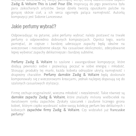
Zadig & Voltaire This is Love! Pour Elle.
Inspiracją do jego powstania była
para zakochanych artystów. Swoje dzieła tworzą opuszkami palców na
gorącej skórze ciał, a ich serca ogarnęła paląca namiętność. Autorką
kompozycji jest Sidonie Lancesseur.
Jakie perfumy wybrać?
Odpowiadając na pytanie, jakie perfumy wybrać: należy postawić na trwałe
perfumy o odpowiednio dobranych kompozycjach. Oprócz tego, warto
pamiętać, że cięższe i bardziej uderzające zapachy będą idealne na
wieczorowe i niecodzienne okazje. Na casualowe okoliczności, zdecydowanie
lepiej wybierać zapachy delikatniejsze i bardziej subtelne.
Perfumy
Zadig & Voltaire
to szalone i awangardowe kompozycje, które
dodają pewności siebie i pozwalają poczuć w sobie energię i młodość.
Stosując produkty tej marki, każda kobieta odnajdzie ukrytą namiętność i
drapieżny charakter.
Perfumy damskie Zadig & Voltaire
będą doskonale
komponowały się z wieczorowymi kreacjami, jednak najlepiej dopasują się do
szalonych casualowych stylizacji.
Firmę cechuje oryginalność, wieczna młodość i niezależność. Takie również są
damskie zapachy Zadig & Voltaire
, które znalazły miliony wielbicielek na
światowym rynku zapachów. Zyskały szacunek i zaufanie licznego grona
kobiet, którym ciężko wyobrazić sobie swoją kolekcję perfum bez delikatnych i
kobiecych
zapachów firmy Zadig & Voltaire.
Czy widziałaś już
francuskie
perfumy
?