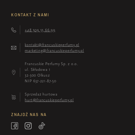
KONTAKT Z NAMI
+48 509 55 66 99
kontakt@francuskieperfumy.pl
marketing@francuskieperfumy.pl
Francuskie Perfumy Sp. z o.o.
ul. Składowa 1
32-300 Olkusz
NIP 637-221-87-50
Sprzedaż hurtowa
hurt@francuskieperfumy.pl
ZNAJDŹ NAS NA