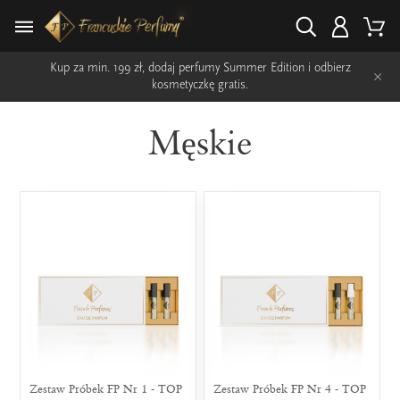
Kup za min. 199 zł, dodaj perfumy Summer Edition i odbierz
×
kosmetyczkę gratis.
Męskie
Zestaw Próbek FP Nr 1 - TOP
Zestaw Próbek FP Nr 4 - TOP