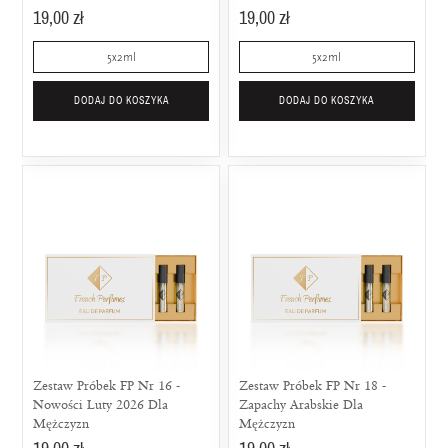
19,00 zł
19,00 zł
5x2ml
5x2ml
DODAJ DO KOSZYKA
DODAJ DO KOSZYKA
Zestaw Próbek FP Nr 16 -
Zestaw Próbek FP Nr 18 -
Nowości Luty 2026 Dla
Zapachy Arabskie Dla
Mężczyzn
Mężczyzn