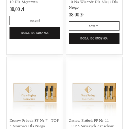
10 Dla Mężczyzn
10 Na Wieczór Dla Niej i Dla
Niego
38,00 zł
38,00 zł
10x2ml
10x2ml
DODAJ DO KOSZYKA
DODAJ DO KOSZYKA
Zestaw Próbek FP Nr 7 - TOP
Zestaw Próbek FP Nr 11 -
5 Nowości Dla Niego
TOP 5 Świeżych Zapachów