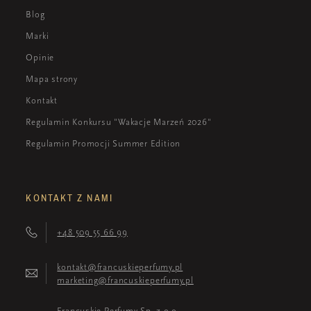
Blog
Marki
Opinie
Mapa strony
Kontakt
Regulamin Konkursu "Wakacje Marzeń 2026"
Regulamin Promocji Summer Edition
KONTAKT Z NAMI
+48 509 55 66 99
kontakt@francuskieperfumy.pl
marketing@francuskieperfumy.pl
Francuskie Perfumy Sp. z o.o.