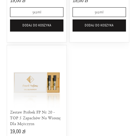
19,00 zł
19,00 zł
5x2ml
5x2ml
DODAJ DO KOSZYKA
DODAJ DO KOSZYKA
Zestaw Próbek FP Nr 20 -
TOP 5 Zapachów Na Wiosnę
Dla Mężczyzn
19,00 zł