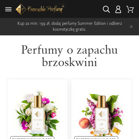
Kup za min. 199 zł, dodaj perfumy Summer Edition i odbierz
×
kosmetyczkę gratis.
Perfumy o zapachu
brzoskwini