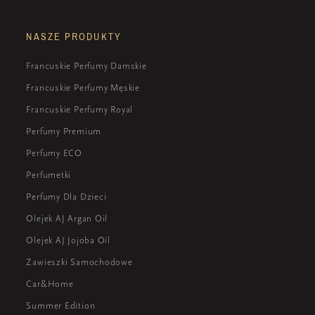
barwach. Przenoszą w świat owocowych ogrodów
słońca i radości, co sprawia, że są one idealnym
pełnych bujnej zieleni i soczystych brzoskwiń.
wyborem dla osób pragnących dodać swojemu
NASZE PRODUKTY
stylowi nutę owocowej świeżości. Ta wyjątkowa
kompozycja zapachowa jest często poszukiwana
Francuskie Perfumy Damskie
przez miłośników delikatnych, a jednocześnie
Francuskie Perfumy Męskie
wyrazistych perfum.
Francuskie Perfumy Royal
Perfumy Premium
Perfumy ECO
Perfumetki
Perfumy Dla Dzieci
Olejek AJ Argan Oil
Olejek AJ Jojoba Oil
Zawieszki Samochodowe
Car&Home
Summer Edition