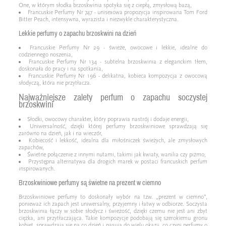
One, w którym słodka brzoskwinia spotyka się z ciepłą, zmysłową bazą,
Francuskie Perfumy Nr 747 - unisexowa propozycja inspirowana Tom Ford
Bitter Peach, intensywna, wyrazista i niezwykle charakterystyczna.
Lekkie perfumy o zapachu brzoskwini na dzień
Francuskie Perfumy Nr 29 - świeże, owocowe i lekkie, idealne do
codziennego noszenia,
Francuskie Perfumy Nr 134 - subtelna brzoskwinia z eleganckim tłem,
doskonała do pracy i na spotkania,
Francuskie Perfumy Nr 196 - delikatna, kobieca kompozycja z owocową
słodyczą, która nie przytłacza.
Najważniejsze zalety perfum o zapachu soczystej
brzoskwini
Słodki, owocowy charakter, który poprawia nastrój i dodaje energii,
Uniwersalność, dzięki której perfumy brzoskwiniowe sprawdzają się
zarówno na dzień, jak i na wieczór,
Kobiecość i lekkość, idealna dla miłośniczek świeżych, ale zmysłowych
zapachów,
Świetne połączenie z innymi nutami, takimi jak kwiaty, wanilia czy piżmo,
Przystępna alternatywa dla drogich marek w postaci francuskich perfum
inspirowanych.
Brzoskwiniowe perfumy są świetne na prezent w ciemno
Brzoskwiniowe perfumy to doskonały wybór na tzw. „prezent w ciemno”,
ponieważ ich zapach jest uniwersalny, przyjemny i łatwy w odbiorze. Soczysta
brzoskwinia łączy w sobie słodycz i świeżość, dzięki czemu nie jest ani zbyt
ciężka, ani przytłaczająca. Takie kompozycje podobają się szerokiemu gronu
kobiet, sprawdzają się na co dzień i pasują do wielu okazji, co czyni perfumy o