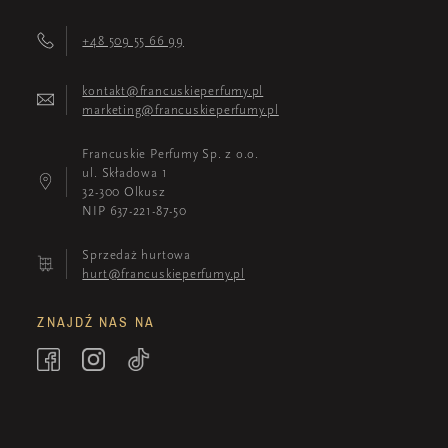
+48 509 55 66 99
kontakt@francuskieperfumy.pl
marketing@francuskieperfumy.pl
Francuskie Perfumy Sp. z o.o.
ul. Składowa 1
32-300 Olkusz
NIP 637-221-87-50
Sprzedaż hurtowa
hurt@francuskieperfumy.pl
ZNAJDŹ NAS NA