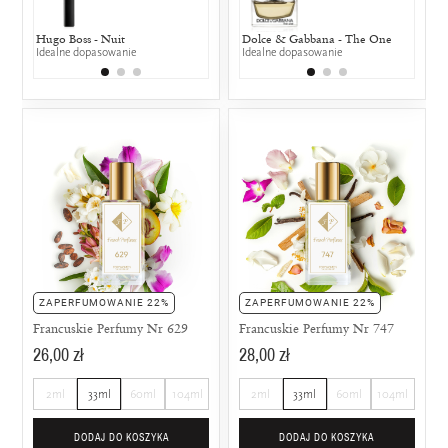
Hugo Boss - Nuit
Chanel - N°5
Dolce & Gabbana - The One
Moschino -
Dior -
Idealne dopasowanie
50% wspólnych nut zapachowych
Idealne dopasowanie
50% wspólny
25% w
ZAPERFUMOWANIE 22%
ZAPERFUMOWANIE 22%
Francuskie Perfumy Nr 629
Francuskie Perfumy Nr 747
26,00 zł
28,00 zł
2ml
33ml
60ml
104ml
2ml
33ml
60ml
104ml
DODAJ DO KOSZYKA
DODAJ DO KOSZYKA