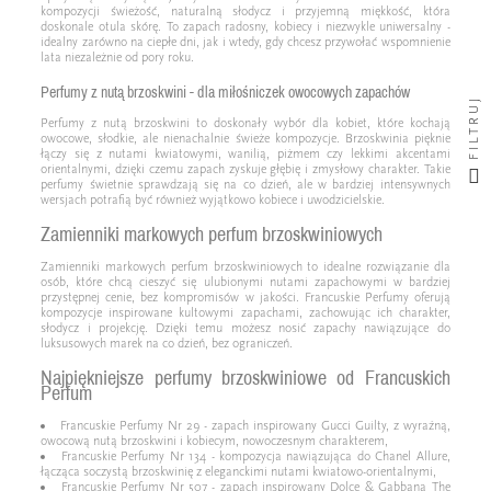
kompozycji świeżość, naturalną słodycz i przyjemną miękkość, która
doskonale otula skórę. To zapach radosny, kobiecy i niezwykle uniwersalny -
idealny zarówno na ciepłe dni, jak i wtedy, gdy chcesz przywołać wspomnienie
lata niezależnie od pory roku.
Perfumy z nutą brzoskwini - dla miłośniczek owocowych zapachów
FILTRUJ
Perfumy z nutą brzoskwini to doskonały wybór dla kobiet, które kochają
owocowe, słodkie, ale nienachalnie świeże kompozycje. Brzoskwinia pięknie
łączy się z nutami kwiatowymi, wanilią, piżmem czy lekkimi akcentami
orientalnymi, dzięki czemu zapach zyskuje głębię i zmysłowy charakter. Takie
perfumy świetnie sprawdzają się na co dzień, ale w bardziej intensywnych
wersjach potrafią być również wyjątkowo kobiece i uwodzicielskie.
Zamienniki markowych perfum brzoskwiniowych
Zamienniki markowych perfum brzoskwiniowych to idealne rozwiązanie dla
osób, które chcą cieszyć się ulubionymi nutami zapachowymi w bardziej
przystępnej cenie, bez kompromisów w jakości. Francuskie Perfumy oferują
kompozycje inspirowane kultowymi zapachami, zachowując ich charakter,
słodycz i projekcję. Dzięki temu możesz nosić zapachy nawiązujące do
luksusowych marek na co dzień, bez ograniczeń.
Najpiękniejsze perfumy brzoskwiniowe od Francuskich
Perfum
Francuskie Perfumy Nr 29 - zapach inspirowany Gucci Guilty, z wyraźną,
owocową nutą brzoskwini i kobiecym, nowoczesnym charakterem,
Francuskie Perfumy Nr 134 - kompozycja nawiązująca do Chanel Allure,
łącząca soczystą brzoskwinię z eleganckimi nutami kwiatowo-orientalnymi,
Francuskie Perfumy Nr 507 - zapach inspirowany Dolce & Gabbana The