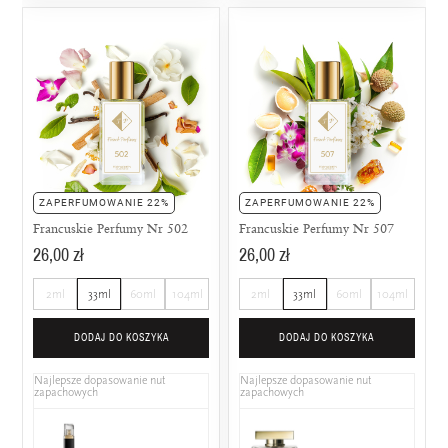
ZAPERFUMOWANIE 22%
ZAPERFUMOWANIE 22%
Francuskie Perfumy Nr 502
Francuskie Perfumy Nr 507
26,00 zł
26,00 zł
2ml
33ml
60ml
104ml
2ml
33ml
60ml
104ml
DODAJ DO KOSZYKA
DODAJ DO KOSZYKA
Najlepsze dopasowanie nut
Najlepsze dopasowanie nut
zapachowych
zapachowych