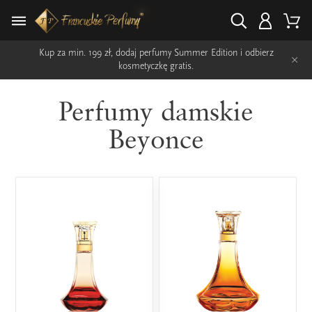
Kup za min. 199 zł, dodaj perfumy Summer Edition i odbierz
×
kosmetyczkę gratis.
Perfumy damskie
Beyonce