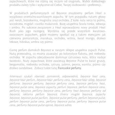
zapachowych, które nie różnią się niczym od oryginału. Wybór dokładnego
produktu zależy tylko i wyłącznie od Ciebie, Twojej osobowości i preferencji.
W produktach perfumeryjnych od Beyonce znajdziemy perfum Heat o
wyjątkowo orientalno-waniliowym zapachu. W tym przypadku nutami głowy
jest neroli, brzoskwinia, magnolia oraz orchidea. Z kolei nuta serca to piżmo,
wiciokrzew, migdał i ciastko makaronik. Bazę uzupełnia fasola tonka, sekwoja
i ambra. Po sukcesie związanym z Heat wprowadzono nowy produkt Heat
Rush jako jego następcę. Wyróżnia się przede wszystkim kwiatowo-
owocowym zapachem, gdzie możemy spotkać się z takimi esencjami jak
czerwona pomarańcza, marakuja, orchidea, wiśnia, kwiat mango, drzewo
tekowe, hibiskus, ambra czy piżmo.
Gamę perfum damskich Beyonce w naszym sklepie uzupełnia zapach Pulse.
Nutą przewodnią, co można zauważyć po kolorystyce flakonu, jest niebieska
orchidea. W zapachu zdecydowanie dominuje cytrusowa nuta, która nadaje
świeżości. Nuty zapachowe, które zawierają Beyonce Pulse to kwiat gruszy,
bergamotka, niebieska orchidea, cytrusy, jaśmin, peonia, wanilia, piżmo czy
drzewo sandałowe. Zobacz także tutaj
francuskie perfumy
.
Internauci szukali również: zamiennik, odpowiednik, beyonce heat ceny,
beyonce heat perfum, beyonce heat perfumy cena, beyonce heat sklep, beyonce
perfume, beyonce perfumy, beyonce perfumy cena, beyonce perfumy heat,
beyonce pulse cena, beyonce zapachy, perfum beyonce, perfum beyonce cena,
perfumy beyonce, perfumy beyonce cena, perfumy heat beyonce, perfumy od
beyonce, reklama perfum beyonce, thierry mugler beyonce, zapachy
beyonce,
beyonce pulse parfüm, beyonce pulse perfumy, perfum beyonce pulse,
perfum beyonce pulse cena, perfumy beyonce pulse, perfumy beyonce pulse
cena, perfumy beyonce pulse opinie, beyonce adres.