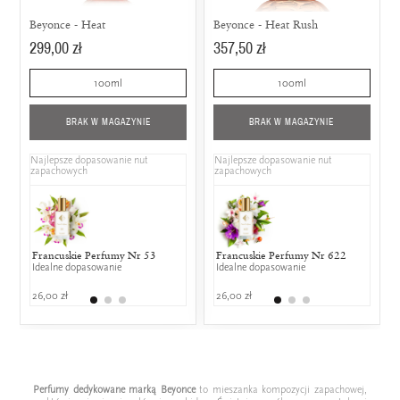
Beyonce - Heat
Beyonce - Heat Rush
299,00 zł
357,50 zł
100ml
100ml
BRAK W MAGAZYNIE
BRAK W MAGAZYNIE
Najlepsze dopasowanie nut
Najlepsze dopasowanie nut
zapachowych
zapachowych
Francuskie Perfumy Nr 53
Gucci - Envy Me
Francuskie Perfumy Nr 622
Chanel - C
Hugo 
Idealne dopasowanie
25% wspólnych nut zapachowych
Idealne dopasowanie
25% wspólny
25% w
26,00 zł
999,00 zł
26,00 zł
899,00 zł
549,00
Perfumy dedykowane marką Beyonce
to mieszanka kompozycji zapachowej,