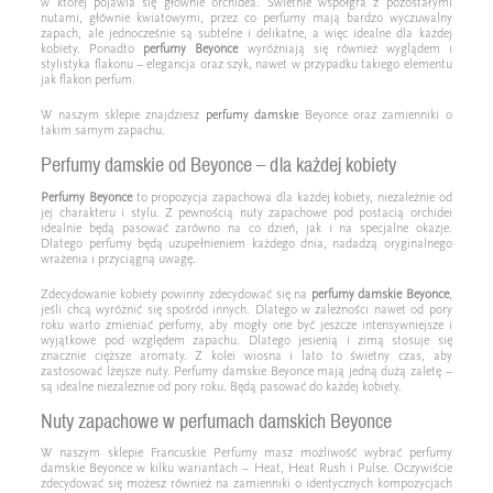
w której pojawia się głównie orchidea. Świetnie współgra z pozostałymi
nutami, głównie kwiatowymi, przez co perfumy mają bardzo wyczuwalny
zapach, ale jednocześnie są subtelne i delikatne, a więc idealne dla każdej
kobiety. Ponadto
perfumy Beyonce
wyróżniają się również wyglądem i
stylistyka flakonu – elegancja oraz szyk, nawet w przypadku takiego elementu
jak flakon perfum.
W naszym sklepie znajdziesz
perfumy damskie
Beyonce oraz zamienniki o
takim samym zapachu.
Perfumy damskie od Beyonce – dla każdej kobiety
Perfumy Beyonce
to propozycja zapachowa dla każdej kobiety, niezależnie od
jej charakteru i stylu. Z pewnością nuty zapachowe pod postacią orchidei
idealnie będą pasować zarówno na co dzień, jak i na specjalne okazje.
Dlatego perfumy będą uzupełnieniem każdego dnia, nadadzą oryginalnego
wrażenia i przyciągną uwagę.
Zdecydowanie kobiety powinny zdecydować się na
perfumy damskie Beyonce
,
jeśli chcą wyróżnić się spośród innych. Dlatego w zależności nawet od pory
roku warto zmieniać perfumy, aby mogły one być jeszcze intensywniejsze i
wyjątkowe pod względem zapachu. Dlatego jesienią i zimą stosuje się
znacznie cięższe aromaty. Z kolei wiosna i lato to świetny czas, aby
zastosować lżejsze nuty. Perfumy damskie Beyonce mają jedną dużą zaletę –
są idealne niezależnie od pory roku. Będą pasować do każdej kobiety.
Nuty zapachowe w perfumach damskich Beyonce
W naszym sklepie Francuskie Perfumy masz możliwość wybrać perfumy
damskie Beyonce w kilku wariantach – Heat, Heat Rush i Pulse. Oczywiście
zdecydować się możesz również na zamienniki o identycznych kompozycjach