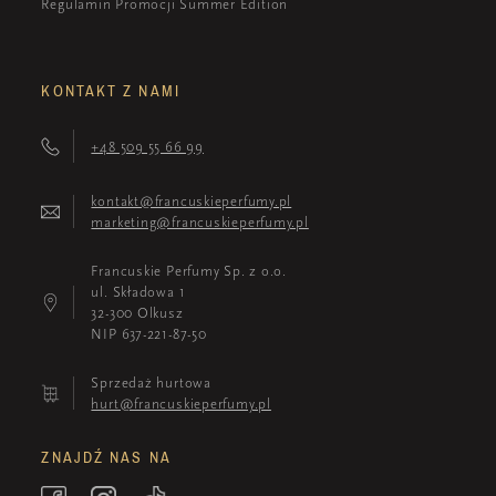
Regulamin Promocji Summer Edition
KONTAKT Z NAMI
+48 509 55 66 99
kontakt@francuskieperfumy.pl
marketing@francuskieperfumy.pl
Francuskie Perfumy Sp. z o.o.
ul. Składowa 1
32-300 Olkusz
NIP 637-221-87-50
Sprzedaż hurtowa
hurt@francuskieperfumy.pl
ZNAJDŹ NAS NA