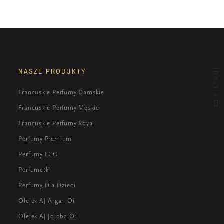
FILTRUJ
NASZE PRODUKTY
Francuskie Perfumy Damskie
Francuskie Perfumy Męskie
Francuskie Perfumy Royal
Perfumy Premium
Perfumy ECO
Perfumetki
Perfumy Dla Dzieci
Olejek AJ Argan Oil
Olejek AJ Jojoba Oil