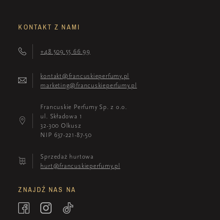
KONTAKT Z NAMI
+48 509 55 66 99
kontakt@francuskieperfumy.pl
marketing@francuskieperfumy.pl
Francuskie Perfumy Sp. z o.o.
ul. Składowa 1
32-300 Olkusz
NIP 637-221-87-50
Sprzedaż hurtowa
hurt@francuskieperfumy.pl
ZNAJDŹ NAS NA