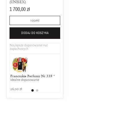
(UNISEX)
1 700,00 zł
100ml
DODAJ DO KOSZYKA
Najlepsze dopasowanie nut
zapachowych
Francuskie Perfumy Nr 339 *
Hugo Boss - Dark Blue
Idealne dopasowanie
25% wspólnych nut zapachowych
26,00 zł
159,00 zł