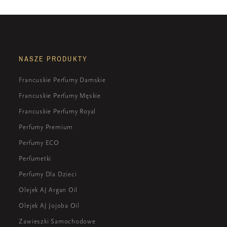
NASZE PRODUKTY
Francuskie Perfumy Damskie
Francuskie Perfumy Męskie
Francuskie Perfumy Royal
Perfumy Premium
Perfumy ECO
Perfumetki
Perfumy Dla Dzieci
Olejek AJ Argan Oil
Olejek AJ Jojoba Oil
Zawieszki Samochodowe