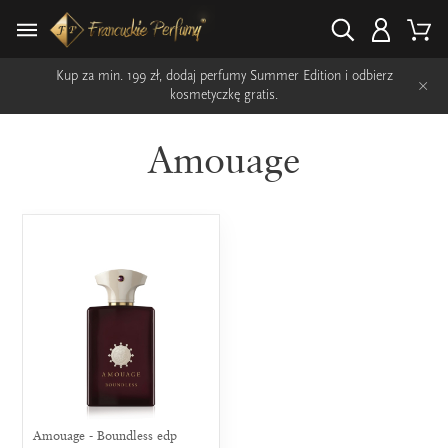
Kup za min. 199 zł, dodaj perfumy Summer Edition i odbierz
×
kosmetyczkę gratis.
Amouage
Amouage - Boundless edp