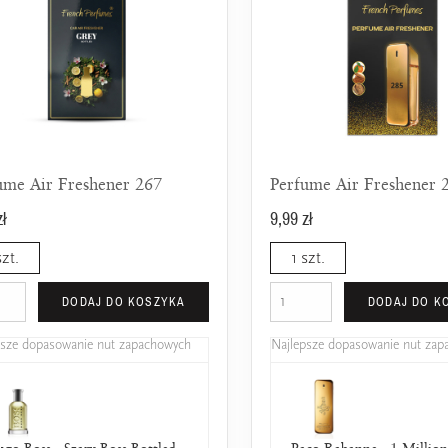
ume Air Freshener 267
Perfume Air Freshener 
zł
9,99 zł
szt.
1 szt.
DODAJ DO KOSZYKA
DODAJ DO K
psze dopasowanie nut zapachowych
Najlepsze dopasowanie nut za
go Boss - Szary Boss Bottled
Dior - Dolce Vita
Paco Rabanne - 1 Millio