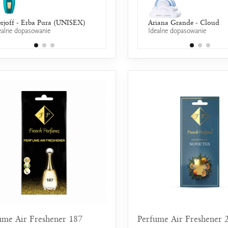
rjoff - Erba Pura (UNISEX)
Chloé - L`Eau de Chloe EDT
Ariana Grande - Cloud
ealne dopasowanie
25% wspólnych nut zapachowych
Idealne dopasowanie
ume Air Freshener 187
Perfume Air Freshener 