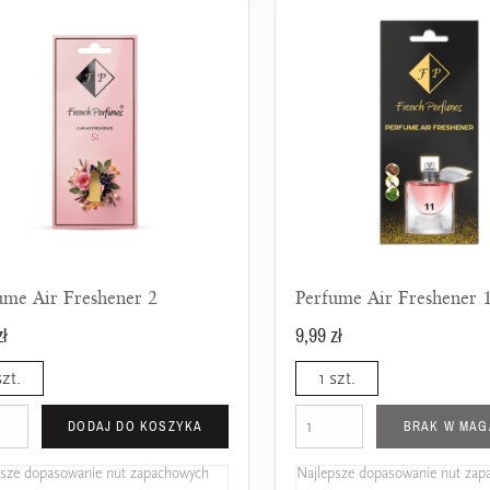
ume Air Freshener 2
Perfume Air Freshener 
zł
9,99 zł
szt.
1 szt.
DODAJ DO KOSZYKA
BRAK W MAG
psze dopasowanie nut zapachowych
Najlepsze dopasowanie nut za