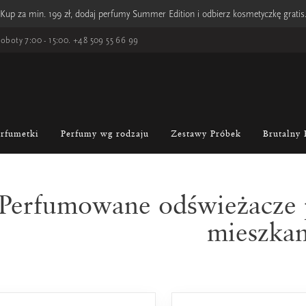
Kup za min. 199 zł, dodaj perfumy Summer Edition i odbierz kosmetyczkę gratis
oboty 7:00 - 15:00.
+48 509 55 66 99
erfumetki
Perfumy wg rodzaju
Zestawy Próbek
Brutalny 
Perfumowane odświeżacze 
mieszkan