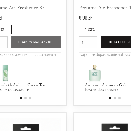
ume Air Freshener 85
Perfume Air Freshener 
zł
9,99 zł
szt.
1 szt.
BRAK W MAGAZYNIE
DODAJ DO K
psze dopasowanie nut zapachowych
Najlepsze dopasowanie nut za
izabeth Arden - Green Tea
Davidoff - Cool Water Edt
Armani - Acqua di Giò
ealne dopasowanie
25% wspólnych nut zapachowych
Idealne dopasowanie