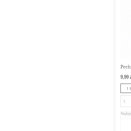
Perf
9,99 
1 
Najle