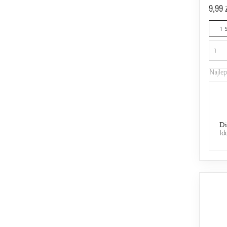
9,99 
1 
Najle
Di
Id