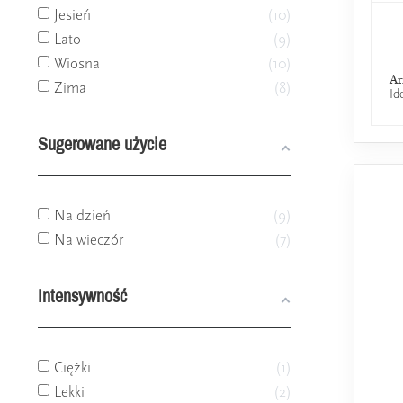
Jesień
10
Lato
9
Wiosna
10
Ar
Zima
8
Id
Sugerowane użycie
Na dzień
9
Na wieczór
7
Intensywność
Ciężki
1
Lekki
2