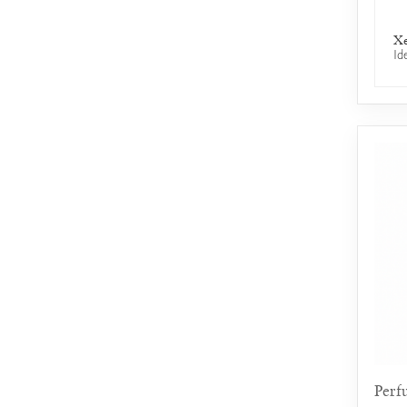
Xe
Id
Perf