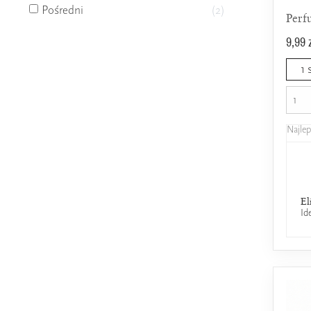
Pośredni
2
Perf
9,99 
1 
Najle
El
Id