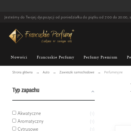
Jesteśmy do Twojej dyspozycji od poniedziałku do piątku od 7:00 do 20:00, s
Nowości
Francuskie Perfumy
Perfumy Premium
P
Strona główna
Auto
Zawieszki samochodowe
Perfumeryjne
Typ zapachu
Akwatyczne
1
Aromatyczny
1
Cytrusowe
1