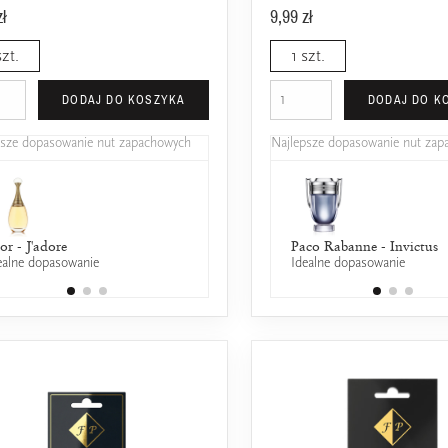
zł
9,99 zł
szt.
1 szt.
DODAJ DO KOSZYKA
DODAJ DO K
psze dopasowanie nut zapachowych
Najlepsze dopasowanie nut za
or - J'adore
Jean Paul Gaultier - Classique
Paco Rabanne - Invictus
ealne dopasowanie
50% wspólnych nut zapachowych
Idealne dopasowanie