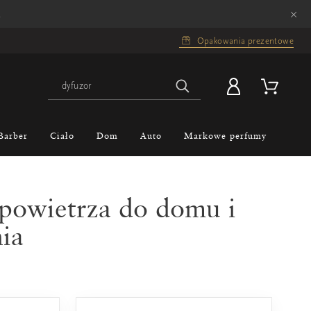
×
.
Opakowania prezentowe
Barber
Ciało
Dom
Auto
Markowe perfumy
powietrza do domu i
ia