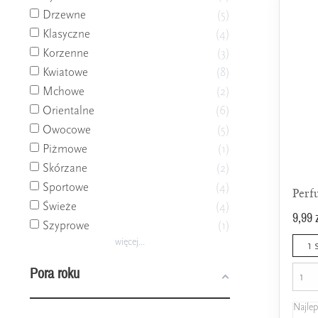
Drzewne
5
Klasyczne
4
Korzenne
3
Kwiatowe
8
Mchowe
2
Orientalne
6
Owocowe
5
Piżmowe
1
Skórzane
2
Sportowe
4
Perf
Świeże
4
9,99 
Szyprowe
1
więcej...
1 
Pora roku
Najle