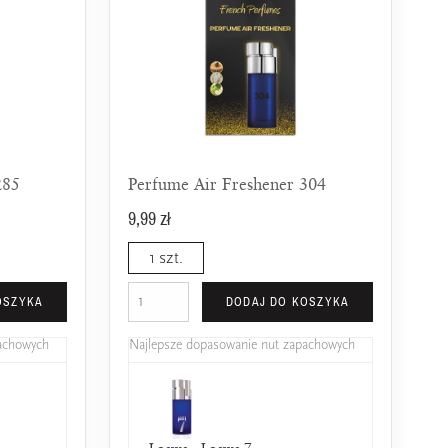
285
Perfume Air Freshener 304
9,99 zł
1 szt.
OSZYKA
DODAJ DO KOSZYKA
pachowych
Najlepsze dopasowanie nut zapachowych
n
Carolina Herrera - Good Girl
DKNY - Be Delicious
Loewe - Loewe 7
Tiziana Terenzi - H
Chanel -