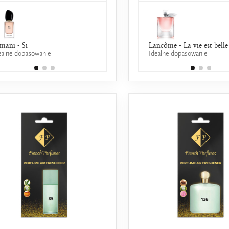
mani - Si
Lancôme - La Nuit Tresor a la
Lancôme - La vie est belle
ealne dopasowanie
Idealne dopasowanie
Folie
50% wspólnych nut zapachowych