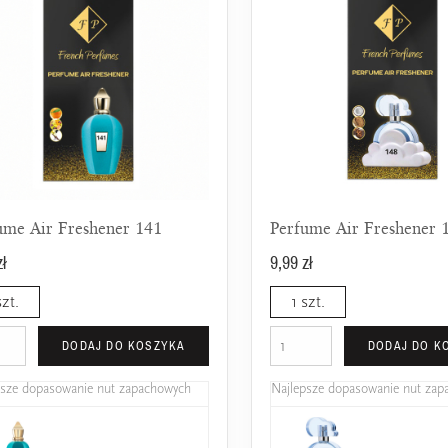
ume Air Freshener 141
Perfume Air Freshener 
zł
9,99 zł
szt.
1 szt.
DODAJ DO KOSZYKA
DODAJ DO K
psze dopasowanie nut zapachowych
Najlepsze dopasowanie nut za