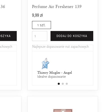
136
Perfume Air Freshener 139
9,99 zł
1 szt.
OSZYKA
DODAJ DO KOSZYKA
pachowych
Najlepsze dopasowanie nut zapachowych
Kenzo - Homme
Gucci - Envy Me
Thierry Mugler - Angel
Dior - Dolce Vita
Jean Paul
25% wspólnych nut zapachowych
25% wspólnych nut zapachowych
Idealne dopasowanie
25% wspólnych nut 
25% wspó