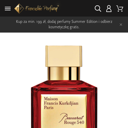
Kup za min. 199 zł, dodaj perfumy Summer Edition i odbierz
×
kosmetyczkę gratis.