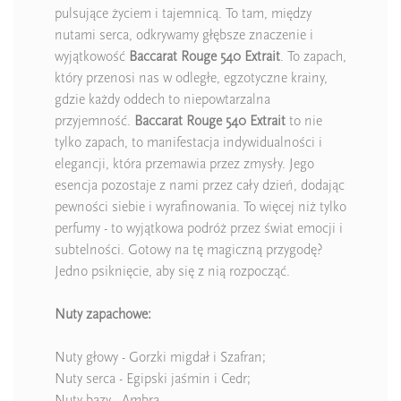
pulsujące życiem i tajemnicą. To tam, między
nutami serca, odkrywamy głębsze znaczenie i
wyjątkowość
Baccarat Rouge 540
Extrait
. To zapach,
który przenosi nas w odległe, egzotyczne krainy,
gdzie każdy oddech to niepowtarzalna
przyjemność.
Baccarat Rouge 540 Extrait
to nie
tylko zapach, to manifestacja indywidualności i
elegancji, która przemawia przez zmysły. Jego
esencja pozostaje z nami przez cały dzień, dodając
pewności siebie i wyrafinowania. To więcej niż tylko
perfumy - to wyjątkowa podróż przez świat emocji i
subtelności. Gotowy na tę magiczną przygodę?
Jedno psiknięcie, aby się z nią rozpocząć.
Nuty zapachowe:
Nuty głowy - Gorzki migdał i Szafran;
Nuty serca - Egipski jaśmin i Cedr;
Nuty bazy - Ambra,