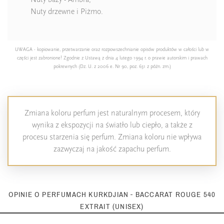
Nuty drzewne i Piżmo.
UWAGA - kopiowanie, przetwarzanie oraz rozpowszechnianie opisów produktów w całości lub w
części jest zabronione! Zgodnie z Ustawą z dnia 4 lutego 1994 r. o prawie autorskim i prawach
pokrewnych (Dz. U. z 2006 e. Nr 90, poz. 631 z późn. zm.)
Zmiana koloru perfum jest naturalnym procesem, który
wynika z ekspozycji na światło lub ciepło, a także z
procesu starzenia się perfum. Zmiana koloru nie wpływa
zazwyczaj na jakość zapachu perfum.
OPINIE O PERFUMACH KURKDJIAN - BACCARAT ROUGE 540
EXTRAIT (UNISEX)