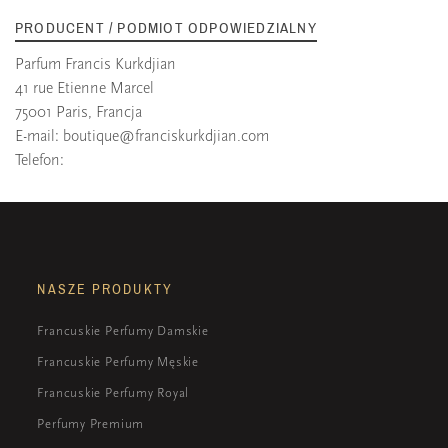
PRODUCENT / PODMIOT ODPOWIEDZIALNY
Parfum Francis Kurkdjian
41 rue Etienne Marcel
75001 Paris, Francja
E-mail:
boutique@franciskurkdjian.com
Telefon:
NASZE PRODUKTY
Francuskie Perfumy Damskie
Francuskie Perfumy Męskie
Francuskie Perfumy Royal
Perfumy Premium