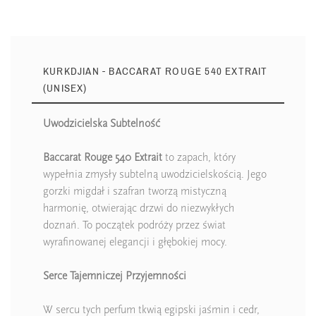
KURKDJIAN - BACCARAT ROUGE 540 EXTRAIT
(UNISEX)
Uwodzicielska Subtelność
Baccarat Rouge 540 Extrait
to zapach, który
wypełnia zmysły subtelną uwodzicielskością. Jego
gorzki migdał i szafran tworzą mistyczną
harmonię, otwierając drzwi do niezwykłych
doznań. To początek podróży przez świat
wyrafinowanej elegancji i głębokiej mocy.
Serce Tajemniczej Przyjemności
W sercu tych perfum tkwią egipski jaśmin i cedr,