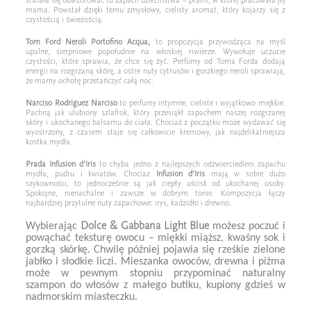
starała się odwzorować tu zapach dzieciństwa – pralni, w której pracowała jej
mama. Powstał dzięki temu zmysłowy, cielisty aromat, który kojarzy się z
czystością i świeżością.
Tom Ford Neroli Portofino Acqua,
to propozycja przywodząca na myśl
upalne, sierpniowe popołudnie na włoskiej riwierze. Wywołuje uczucie
czystości, które sprawia, że chce się żyć. Perfumy od Toma Forda dodają
energii na rozgrzaną skórę, a ostre nuty cytrusów i gorzkiego neroli sprawiają,
że mamy ochotę przetańczyć całą noc.
Narciso Rodriguez Narciso
to perfumy intymne, cieliste i wyjątkowo miękkie.
Pachną jak ulubiony szlafrok, który przesiąkł zapachem naszej rozgrzanej
skóry i ukochanego balsamu do ciała. Chociaż z początku może wydawać się
wyostrzony, z czasem staje się całkowicie kremowy, jak najdelikatniejsza
kostka mydła.
Prada Infusion d’Iris
to chyba jedno z najlepszych odzwierciedleni zapachu
mydła, pudru i kwiatów. Chociaż
Infusion d’Iris
mają w sobie dużo
szykowności, to jednocześnie są jak ciepły uścisk od ukochanej osoby.
Spokojne, nienachalne i zawsze w dobrym tonie. Kompozycja łączy
najbardziej przytulne nuty zapachowe: irys, kadzidło i drewno.
Dolce & Gabbana Light Blue
Wybierając
możesz
poczuć i
powąchać teksturę owocu – miękki miąższ, kwaśny sok i
gorzką skórkę. Chwilę później pojawia się rześkie zielone
jabłko i słodkie liczi. Mieszanka owoców, drewna i piżma
może w pewnym stopniu przypominać naturalny
szampon do włosów z małego butiku, kupiony gdzieś w
nadmorskim miasteczku.