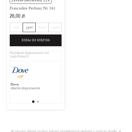
ZAPERFUMOWANIE 22%
Francuskie Perfumy Nr 561
26,00 zł
2ml
33ml
60ml
104ml
DODAJ DO KOSZYKA
Najlepsze dopasowanie nut
zapachowych
Dove
Xerjoff - More Than Words
Idealne dopasowanie
(UNISEX)
Powyżej 75% wspólnych nut
zapachowych
W naszym sklepie możesz zakupić najpiękniejsze perfumy o zapachu mydła. A