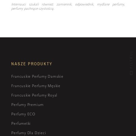
Internauci szukali również: zamiennik, odpowiednik, mydlane perfumy,
perfumy pachnące czystością.
FILTRUJ
NASZE PRODUKTY
Francuskie Perfumy Damskie
Francuskie Perfumy Męskie
Francuskie Perfumy Royal
Perfumy Premium
Perfumy ECO
Perfumetki
Perfumy Dla Dzieci