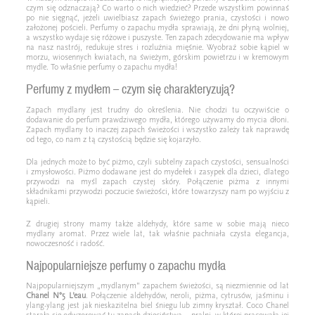
czym się odznaczają? Co warto o nich wiedzieć? Przede wszystkim powinnaś
po nie sięgnąć, jeżeli uwielbiasz zapach świeżego prania, czystości i nowo
założonej pościeli. Perfumy o zapachu mydła sprawiają, że dni płyną wolniej,
a wszystko wydaje się różowe i puszyste. Ten zapach zdecydowanie ma wpływ
na nasz nastrój, redukuje stres i rozluźnia mięśnie. Wyobraź sobie kąpiel w
morzu, wiosennych kwiatach, na świeżym, górskim powietrzu i w kremowym
mydle. To właśnie perfumy o zapachu mydła!
Perfumy z mydłem – czym się charakteryzują?
Zapach mydlany jest trudny do określenia. Nie chodzi tu oczywiście o
dodawanie do perfum prawdziwego mydła, którego używamy do mycia dłoni.
Zapach mydlany to inaczej zapach świeżości i wszystko zależy tak naprawdę
od tego, co nam z tą czystością będzie się kojarzyło.
Dla jednych może to być piżmo, czyli subtelny zapach czystości, sensualności
i zmysłowości. Piżmo dodawane jest do mydełek i zasypek dla dzieci, dlatego
przywodzi na myśl zapach czystej skóry. Połączenie piżma z innymi
składnikami przywodzi poczucie świeżości, które towarzyszy nam po wyjściu z
kąpieli.
Z drugiej strony mamy także aldehydy, które same w sobie mają nieco
mydlany aromat. Przez wiele lat, tak właśnie pachniała czysta elegancja,
nowoczesność i radość.
Najpopularniejsze perfumy o zapachu mydła
Najpopularniejszym „mydlanym” zapachem świeżości, są niezmiennie od lat
Chanel N°5 L’eau
. Połączenie aldehydów, neroli, piżma, cytrusów, jaśminu i
ylang-ylang jest jak nieskazitelna biel śniegu lub zimny kryształ. Coco Chanel