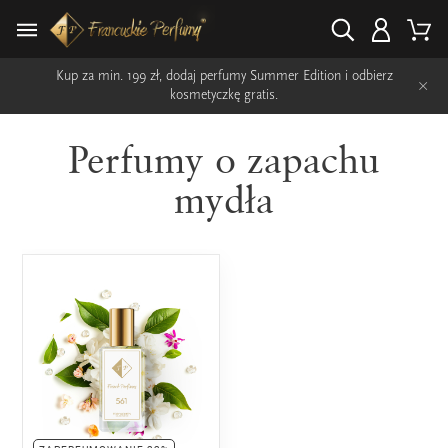
Kup za min. 199 zł, dodaj perfumy Summer Edition i odbierz
×
kosmetyczkę gratis.
Perfumy o zapachu
mydła