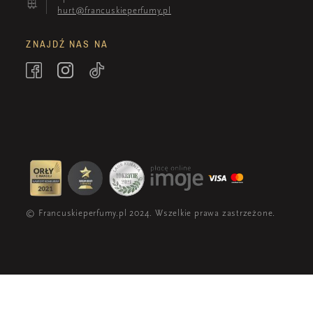
hurt@francuskieperfumy.pl
ZNAJDŹ NAS NA
© Francuskieperfumy.pl 2024. Wszelkie prawa zastrzeżone.