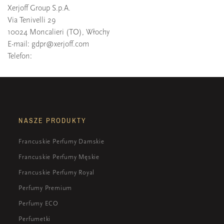
Xerjoff Group S.p.A.
Via Tenivelli 29
10024 Moncalieri (TO), Włochy
E-mail:
gdpr@xerjoff.com
Telefon:
NASZE PRODUKTY
Francuskie Perfumy Damskie
Francuskie Perfumy Męskie
Francuskie Perfumy Royal
Perfumy Premium
Perfumy ECO
Perfumetki