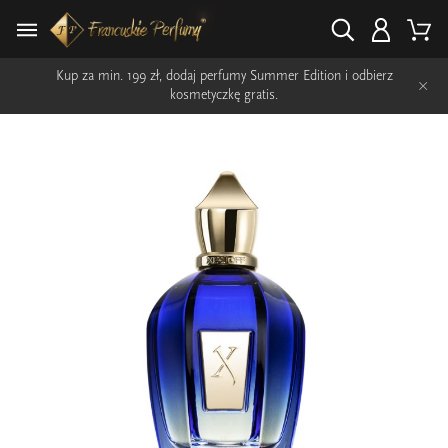
Kup za min. 199 zł, dodaj perfumy Summer Edition i odbierz
×
kosmetyczkę gratis.