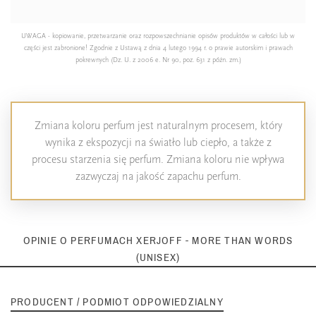
UWAGA - kopiowanie, przetwarzanie oraz rozpowszechnianie opisów produktów w całości lub w
części jest zabronione! Zgodnie z Ustawą z dnia 4 lutego 1994 r. o prawie autorskim i prawach
pokrewnych (Dz. U. z 2006 e. Nr 90, poz. 631 z późn. zm.)
Zmiana koloru perfum jest naturalnym procesem, który
wynika z ekspozycji na światło lub ciepło, a także z
procesu starzenia się perfum. Zmiana koloru nie wpływa
zazwyczaj na jakość zapachu perfum.
OPINIE O PERFUMACH XERJOFF - MORE THAN WORDS
(UNISEX)
PRODUCENT / PODMIOT ODPOWIEDZIALNY