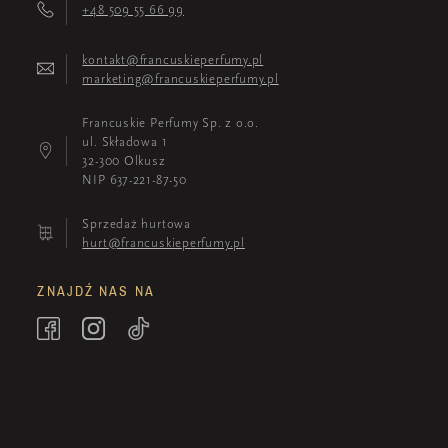
+48 509 55 66 99
kontakt@francuskieperfumy.pl
marketing@francuskieperfumy.pl
Francuskie Perfumy Sp. z o.o.
ul. Składowa 1
32-300 Olkusz
NIP 637-221-87-50
Sprzedaż hurtowa
hurt@francuskieperfumy.pl
ZNAJDŹ NAS NA