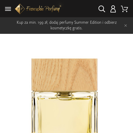
Kup za min. 199 zł, dodaj perfumy Summer Edition i odbierz
×
kosmetyczkę gratis.