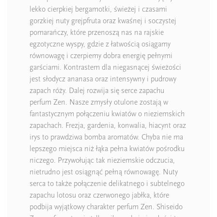
lekko cierpkiej bergamotki, świeżej i czasami
gorzkiej nuty grejpfruta oraz kwaśnej i soczystej
pomarańczy, które przenoszą nas na rajskie
egzotyczne wyspy, gdzie z łatwością osiągamy
równowagę i czerpiemy dobra energię pełnymi
garściami. Kontrastem dla niegasnącej świeżości
jest słodycz ananasa oraz intensywny i pudrowy
zapach róży. Dalej rozwija się serce zapachu
perfum Zen. Nasze zmysły otulone zostają w
fantastycznym połączeniu kwiatów o nieziemskich
zapachach. Frezja, gardenia, konwalia, hiacynt oraz
irys to prawdziwa bomba aromatów. Chyba nie ma
lepszego miejsca niż łąka pełna kwiatów pośrodku
niczego. Przywołując tak nieziemskie odczucia,
nietrudno jest osiągnąć pełną równowagę. Nuty
serca to także połączenie delikatnego i subtelnego
zapachu lotosu oraz czerwonego jabłka, które
podbija wyjątkowy charakter perfum Zen. Shiseido