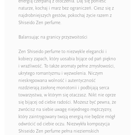
energią czerpaną z otoczenia. Daj się ponieść
naturze, kochaj i marz bez ograniczeń. Ciesz się z
najdrobniejszych gestów, pokochaj życie razem z
Shiseido Zen perfume.
Balansując na granicy przyzwoitości
Zen Shiseido perfume to niezwykle elegancki i
kobiecy zapach, który uosabia bijące od pań piękno
i wrażliwość. To także aromaty pełne zmysłowości,
ukrytego romantyzmu i wyzwolenia. Niczym
nieskrępowana wolność i autentyczność
rozdzierają zasłonę monotonii i podbijają serca
towarzystwa, w którym się otaczasz. Nikt nie oprze
się bijącej od ciebie radości. Możesz być pewna, że
zwrócisz na siebie uwagę niejednego mężczyzny,
który zaintrygowany twoją energią nie będzie mógł
odwrócić od ciebie oczu. Niezwykła kompozycja
Shiseido Zen perfume pełna nieziemskich