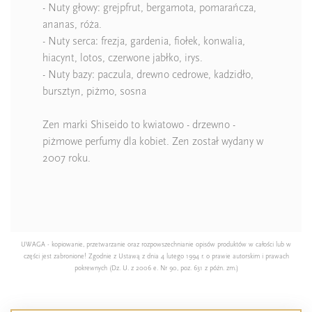
- Nuty głowy: grejpfrut, bergamota, pomarańcza,
ananas, róża.
- Nuty serca: frezja, gardenia, fiołek, konwalia,
hiacynt, lotos, czerwone jabłko, irys.
- Nuty bazy: paczula, drewno cedrowe, kadzidło,
bursztyn, piżmo, sosna
Zen marki Shiseido to kwiatowo - drzewno -
piżmowe perfumy dla kobiet. Zen został wydany w
2007 roku.
UWAGA - kopiowanie, przetwarzanie oraz rozpowszechnianie opisów produktów w całości lub w
części jest zabronione! Zgodnie z Ustawą z dnia 4 lutego 1994 r. o prawie autorskim i prawach
pokrewnych (Dz. U. z 2006 e. Nr 90, poz. 631 z późn. zm.)