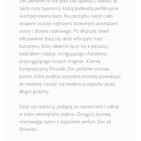
Zen perfume to nie tylko siła spokoju i radości to
także nuta tajemnicy, którą podkreśla perfekcyjnie
skomponowana baza. Na początku nasze ciało
skopane zostaje cięższymi drzewnymi aromatami
sosny i drzewa cedrowego. Po dłuższej chwili
odczuwalne stają się także wibrujące nuty
bursztynu, który idealnie łączy się z paczulą i
kadzidłem nadając intrygującego charakteru
przyciągającego niczym magnes. Klamrę
kompozycyjną Shiseido Zen perfume stanowi
piżmo, które podbija wszystkie aromaty powodując,
że możemy cieszyć się trwałością zapachu przez
długie godziny.
Dziel się radością, podążaj za marzeniami i odkryj
w sobie wewnętrzne piękno. Osiągnij życiową
równowagę razem z zapachem perfum Zen od
Shiseido.