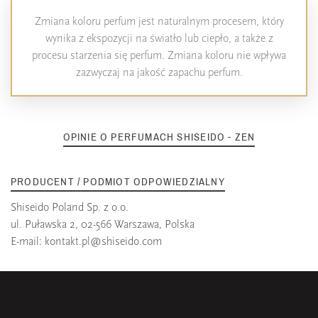
Zmiana koloru perfum jest naturalnym procesem, który
wynika z ekspozycji na światło lub ciepło, a także z
procesu starzenia się perfum. Zmiana koloru nie wpływa
zazwyczaj na jakość zapachu perfum.
OPINIE O PERFUMACH SHISEIDO - ZEN
PRODUCENT / PODMIOT ODPOWIEDZIALNY
Shiseido Poland Sp. z o.o.
ul. Puławska 2, 02-566 Warszawa, Polska
E-mail:
kontakt.pl@shiseido.com