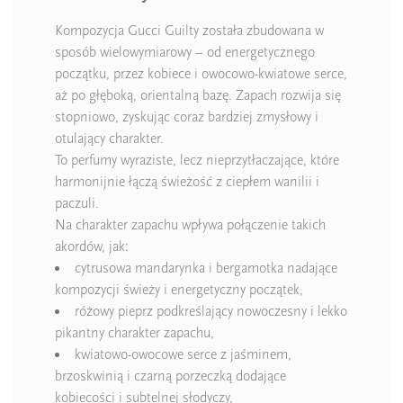
Kompozycja Gucci Guilty została zbudowana w
sposób wielowymiarowy – od energetycznego
początku, przez kobiece i owocowo-kwiatowe serce,
aż po głęboką, orientalną bazę. Zapach rozwija się
stopniowo, zyskując coraz bardziej zmysłowy i
otulający charakter.
To perfumy wyraziste, lecz nieprzytłaczające, które
harmonijnie łączą świeżość z ciepłem wanilii i
paczuli.
Na charakter zapachu wpływa połączenie takich
akordów, jak:
cytrusowa mandarynka i bergamotka nadające
kompozycji świeży i energetyczny początek,
różowy pieprz podkreślający nowoczesny i lekko
pikantny charakter zapachu,
kwiatowo-owocowe serce z jaśminem,
brzoskwinią i czarną porzeczką dodające
kobiecości i subtelnej słodyczy,