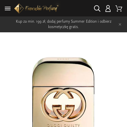
Kup za min. 199 zł, dodaj perfumy Summer Edition i odbierz
×
kosmetyczkę gratis.