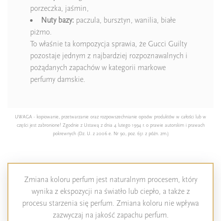
porzeczka, jaśmin,
Nuty bazy:
paczula, bursztyn, wanilia, białe
piżmo.
To właśnie ta kompozycja sprawia, że Gucci Guilty
pozostaje jednym z najbardziej rozpoznawalnych i
pożądanych zapachów w kategorii markowe
perfumy damskie.
UWAGA - kopiowanie, przetwarzanie oraz rozpowszechnianie opisów produktów w całości lub w
części jest zabronione! Zgodnie z Ustawą z dnia 4 lutego 1994 r. o prawie autorskim i prawach
pokrewnych (Dz. U. z 2006 e. Nr 90, poz. 631 z późn. zm.)
Zmiana koloru perfum jest naturalnym procesem, który
wynika z ekspozycji na światło lub ciepło, a także z
procesu starzenia się perfum. Zmiana koloru nie wpływa
zazwyczaj na jakość zapachu perfum.