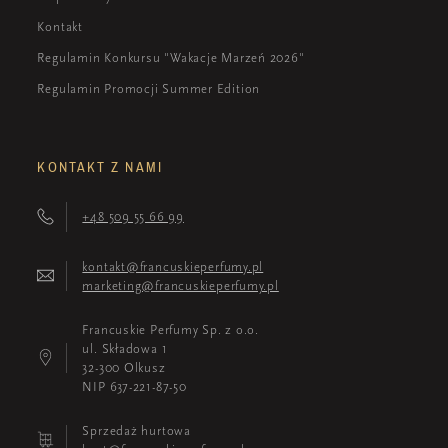
Kontakt
Regulamin Konkursu "Wakacje Marzeń 2026"
Regulamin Promocji Summer Edition
KONTAKT Z NAMI
+48 509 55 66 99
kontakt@francuskieperfumy.pl
marketing@francuskieperfumy.pl
Francuskie Perfumy Sp. z o.o.
ul. Składowa 1
32-300 Olkusz
NIP 637-221-87-50
Sprzedaż hurtowa