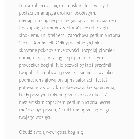
Ikona kobiecego piękna, doskonałość w czystej
postaci emanująca urokiem osobistym,
nienaganną aparycją i niegasnącym entuzjazmem.
Poczuj się jak aniołek Victoria’s Secret, dzięki
słodkiemu i subtelnemu zapachowi perfum Victoria
Secret Bombshell. Odkryj w sobie głęboko
skrywane pokłady zmysłowości, rozpalaj płomień
namiętności, przyciągaj spojrzenia niczym
prawdziwa bogini. Nie pozwól by ktoś przyćmił
twój blask. Zdobywaj pewność siebie i z wysoko
podniesioną głową bryluj na salonach. Jesteś
gotowa by zwrócić ku sobie wszystkie spojrzenia,
kiedy pewnym krokiem przemierzasz ulice? Z
nieziemskim zapachem perfum Victoria Secret
możesz być pewna, że nikt nie oprze się magi
twojego wdzięku.
Obudź swoją wewnętrza boginię