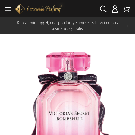
Kup za min. 199 zł, dodaj perfumy Summer Edition i odbierz
×
kosmetyczkę gratis.