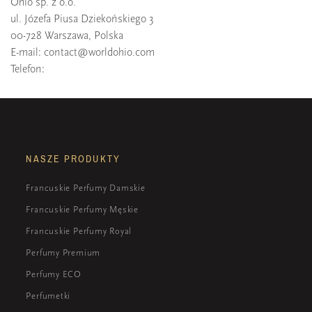
Ohio sp. z o.o.
ul. Józefa Piusa Dziekońskiego 3
00-728 Warszawa, Polska
E-mail:
contact@worldohio.com
Telefon:
NASZE PRODUKTY
Francuskie Perfumy Damskie
Francuskie Perfumy Męskie
Francuskie Perfumy Royal
Perfumy Premium
Perfumy ECO
Perfumetki