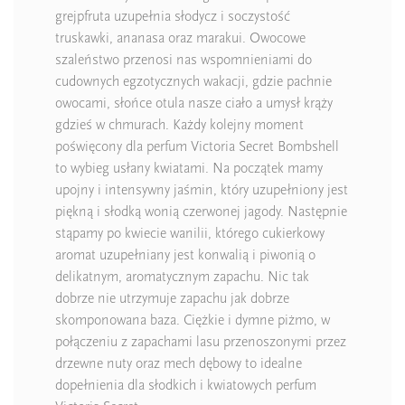
grejpfruta uzupełnia słodycz i soczystość
truskawki, ananasa oraz marakui. Owocowe
szaleństwo przenosi nas wspomnieniami do
cudownych egzotycznych wakacji, gdzie pachnie
owocami, słońce otula nasze ciało a umysł krąży
gdzieś w chmurach. Każdy kolejny moment
poświęcony dla perfum Victoria Secret Bombshell
to wybieg usłany kwiatami. Na początek mamy
upojny i intensywny jaśmin, który uzupełniony jest
piękną i słodką wonią czerwonej jagody. Następnie
stąpamy po kwiecie wanilii, którego cukierkowy
aromat uzupełniany jest konwalią i piwonią o
delikatnym, aromatycznym zapachu. Nic tak
dobrze nie utrzymuje zapachu jak dobrze
skomponowana baza. Ciężkie i dymne piżmo, w
połączeniu z zapachami lasu przenoszonymi przez
drzewne nuty oraz mech dębowy to idealne
dopełnienia dla słodkich i kwiatowych perfum