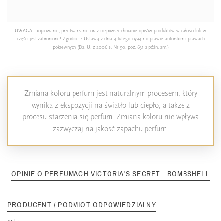
UWAGA - kopiowanie, przetwarzanie oraz rozpowszechnianie opisów produktów w całości lub w
części jest zabronione! Zgodnie z Ustawą z dnia 4 lutego 1994 r. o prawie autorskim i prawach
pokrewnych (Dz. U. z 2006 e. Nr 90, poz. 631 z późn. zm.)
Zmiana koloru perfum jest naturalnym procesem, który
wynika z ekspozycji na światło lub ciepło, a także z
procesu starzenia się perfum. Zmiana koloru nie wpływa
zazwyczaj na jakość zapachu perfum.
OPINIE O PERFUMACH VICTORIA'S SECRET - BOMBSHELL
PRODUCENT / PODMIOT ODPOWIEDZIALNY