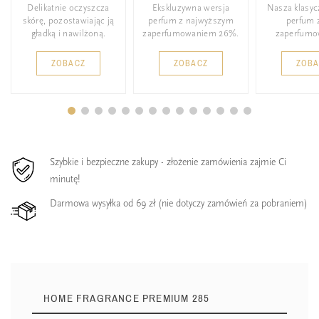
Delikatnie oczyszcza
Ekskluzywna wersja
Nasza klasyc
skórę, pozostawiając ją
perfum z najwyższym
perfum 
gładką i nawilżoną.
zaperfumowaniem 26%.
zaperfumo
ZOBACZ
ZOBACZ
ZOB
Szybkie i bezpieczne zakupy - złożenie zamówienia zajmie Ci
minutę!
Darmowa wysyłka od 69 zł (nie dotyczy zamówień za pobraniem)
HOME FRAGRANCE PREMIUM 285