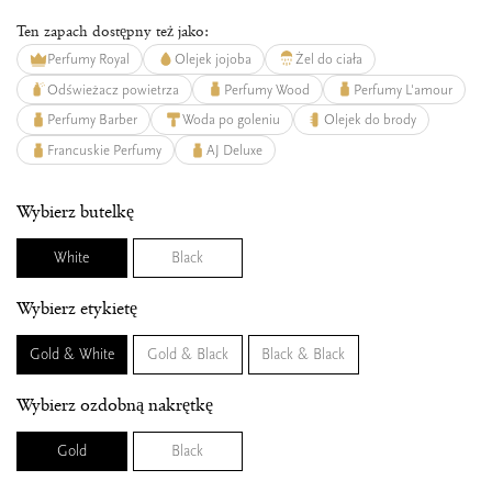
Ten zapach dostępny też jako:
Perfumy Royal
Olejek jojoba
Żel do ciała
Odświeżacz powietrza
Perfumy Wood
Perfumy L'amour
Perfumy Barber
Woda po goleniu
Olejek do brody
Francuskie Perfumy
AJ Deluxe
Wybierz butelkę
White
Black
Wybierz etykietę
Gold & White
Gold & Black
Black & Black
Wybierz ozdobną nakrętkę
Gold
Black