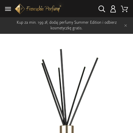
Kup za min. 199 zł, dodaj perfumy Summer Edition i odbierz
×
kosmetyczkę gratis.