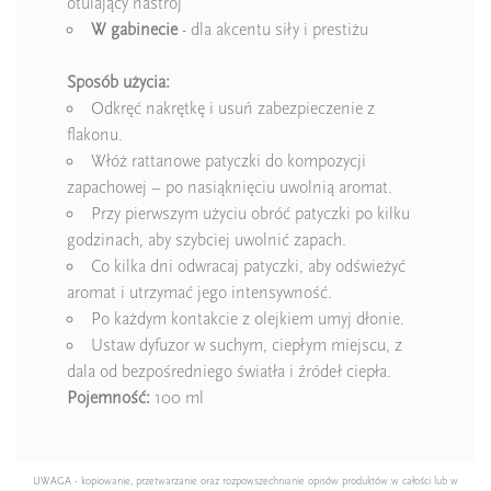
otulający nastrój
W gabinecie
- dla akcentu siły i prestiżu
Sposób użycia:
Odkręć nakrętkę i usuń zabezpieczenie z
flakonu.
Włóż rattanowe patyczki do kompozycji
zapachowej – po nasiąknięciu uwolnią aromat.
Przy pierwszym użyciu obróć patyczki po kilku
godzinach, aby szybciej uwolnić zapach.
Co kilka dni odwracaj patyczki, aby odświeżyć
aromat i utrzymać jego intensywność.
Po każdym kontakcie z olejkiem umyj dłonie.
Ustaw dyfuzor w suchym, ciepłym miejscu, z
dala od bezpośredniego światła i źródeł ciepła.
Pojemność:
100 ml
UWAGA - kopiowanie, przetwarzanie oraz rozpowszechnianie opisów produktów w całości lub w