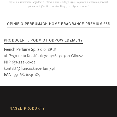
części jest zabronione! Zgodnie z Ustawą z dnia 4 lutego 1994 r. o prawie autorskim i prawach
pokrewnych (Dz. U. z 2006 e. Nr 90, poz. 631 z późn. zm.)
OPINIE O PERFUMACH HOME FRAGRANCE PREMIUM 285
PRODUCENT / PODMIOT ODPOWIEDZIALNY
French Perfume Sp. z o.o. SP .K.
ul. Zygmunta Krasińskiego 1/26, 32-300 Olkusz
NIP 637-222-60-05
kontakt@francuskieperfumy.pl
EAN:
5906826240185
NASZE PRODUKTY