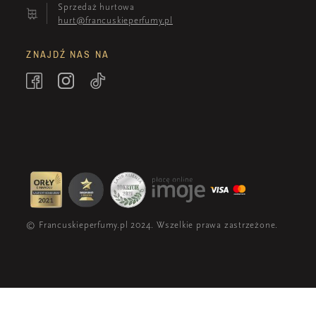
Sprzedaż hurtowa
hurt@francuskieperfumy.pl
ZNAJDŹ NAS NA
© Francuskieperfumy.pl 2024. Wszelkie prawa zastrzeżone.