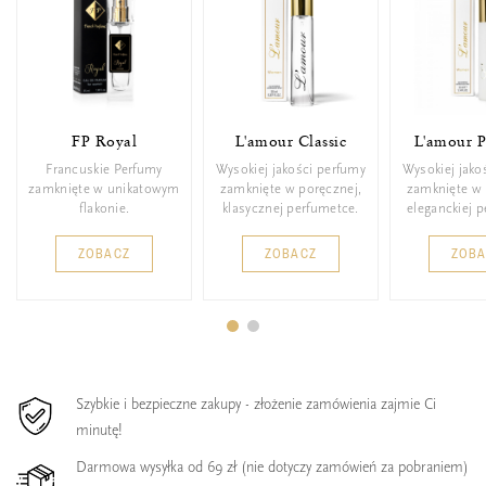
FP Royal
L'amour Classic
L'amour 
Francuskie Perfumy
Wysokiej jakości perfumy
Wysokiej jako
zamknięte w unikatowym
zamknięte w poręcznej,
zamknięte w 
flakonie.
klasycznej perfumetce.
eleganckiej 
ZOBACZ
ZOBACZ
ZOB
Szybkie i bezpieczne zakupy - złożenie zamówienia zajmie Ci
minutę!
Darmowa wysyłka od 69 zł (nie dotyczy zamówień za pobraniem)