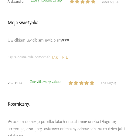
Zweryfikowany zakup
Aleksandra
2021-09-14
Moja świeżynka
Uwielbiam uwielbiam uwielbiam♥️♥️♥️
Czy ta opinia była pomocna?
TAK
NIE
Zweryfikowany zakup
VIOLETTA
2021-07-15
Kosmiczny.
Wróciłam do niego po kilku latach i nadal mnie urzeka.Długo się
utrzymuje, czarujący, kwiatowo-orientalny odpowiedni na co dzień jak i