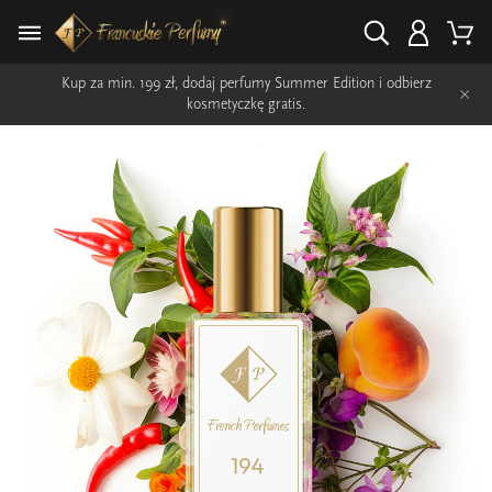
Kup za min. 199 zł, dodaj perfumy Summer Edition i odbierz
×
kosmetyczkę gratis.