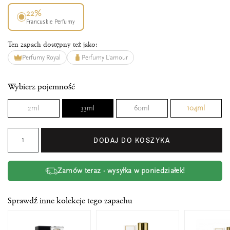
22%
Francuskie Perfumy
Ten zapach dostępny też jako:
Perfumy Royal
Perfumy L'amour
Wybierz pojemność
2ml
33ml
60ml
104ml
DODAJ DO KOSZYKA
Zamów teraz - wysyłka w poniedziałek!
Sprawdź inne kolekcje tego zapachu