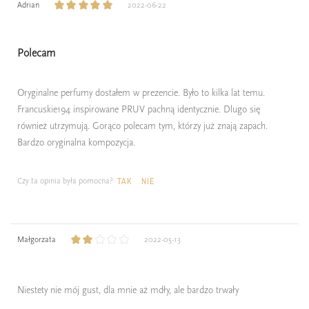
Adrian
2022-06-22
Polecam
Oryginalne perfumy dostałem w prezencie. Było to kilka lat temu.
Francuskie194 inspirowane PRUV pachną identycznie. Dlugo się
również utrzymują. Gorąco polecam tym, którzy już znają zapach.
Bardzo oryginalna kompozycja.
Czy ta opinia była pomocna?
TAK
NIE
Małgorzata
2022-05-13
Niestety nie mój gust, dla mnie aż mdły, ale bardzo trwały