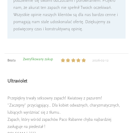
podzielenie się swoimi odczuciami i porównaniem. Przykro
nam, że akurat ten zapach nie spełnił Twoich oczekiwań.
Wszystkie opinie naszych klientów są dla nas bardzo cenne i
pomagają nam stale udoskonalać ofertę. Dziękujemy za
poświęcony czas i konstruktywną opinię.
Zweryfikowany zakup
Beata
2026-02-12
Ultraviolet
Przepiękny trwały seksowny zapach! Kwiatowy z pazurem!
"Zaczepny" przyciągający... Dla kobiet odważnych, charyzmatycznych,
lubiących wyróżniać się z tłumu..
Zapach, który wśród zapachów Paco Rabanne chyba najbardziej
zasługuje na piedestał !