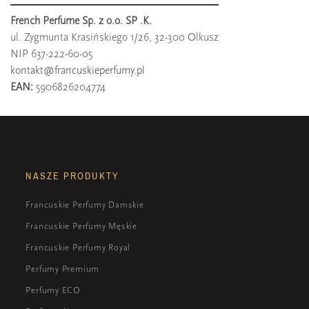
French Perfume Sp. z o.o. SP .K.
ul. Zygmunta Krasińskiego 1/26, 32-300 Olkusz
NIP 637-222-60-05
kontakt@francuskieperfumy.pl
EAN:
5906826204774
NASZE PRODUKTY
Francuskie Perfumy Damskie
Francuskie Perfumy Męskie
Francuskie Perfumy Royal
Perfumy Premium
Perfumy ECO