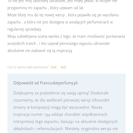
To nie jest mój ukochany ultraviolet, jest mdły, płaski, w niczym nie
przypomina mi zapachu , który używam od lat.
Może blizej mu do tej nowej wersji , która pojawiła się po wycofaniu
zapachu , a która nie jest dostępna w wiodących perfumeriach w
regularnej sprzedaży.
Moja subiektywna ocena wynika z tego, że mam możliwość porównania
wszystkich trzech , i kto używał pierwszego wypustu ultraviolet
absolutnie nie zadowoli się tą inspiracją.
Czy ta opinia była pomocna?
TAK
NIE
Odpowiedź od Francuskieperfumy.pl:
Dziękujemy za podzielenie się swoją opinią! Doskonale
rozumiemy, że dla wielbicieli pierwszej wersji Ultraviolet
zmiany w kompozycji mogą być wyczuwalne. Nasza
inspiracja numer 194 oddaje charakter współczesnych
interpretacji tego zapachu, bazując na aktualnie dostępnych
składnikach i reformulacjach. Niestety, oryginalna wersja nie