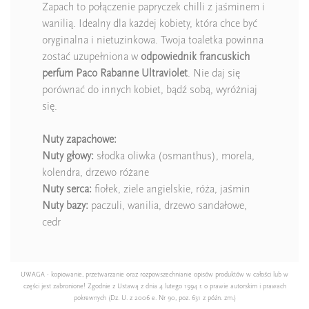
Zapach to połączenie papryczek chilli z jaśminem i
wanilią. Idealny dla każdej kobiety, która chce być
oryginalna i nietuzinkowa. Twoja toaletka powinna
zostać uzupełniona w
odpowiednik francuskich
perfum Paco Rabanne Ultraviolet
. Nie daj się
porównać do innych kobiet, bądź sobą, wyróżniaj
się.
Nuty zapachowe:
Nuty głowy:
słodka oliwka (osmanthus), morela,
kolendra, drzewo różane
Nuty serca:
fiołek, ziele angielskie, róża, jaśmin
Nuty bazy:
paczuli, wanilia, drzewo sandałowe,
cedr
UWAGA - kopiowanie, przetwarzanie oraz rozpowszechnianie opisów produktów w całości lub w
części jest zabronione! Zgodnie z Ustawą z dnia 4 lutego 1994 r. o prawie autorskim i prawach
pokrewnych (Dz. U. z 2006 e. Nr 90, poz. 631 z późn. zm.)