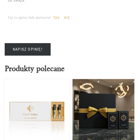
od święta.
Czy ta opinia była pomocna?
TAK
NIE
NAPISZ OPINIĘ!
Produkty polecane