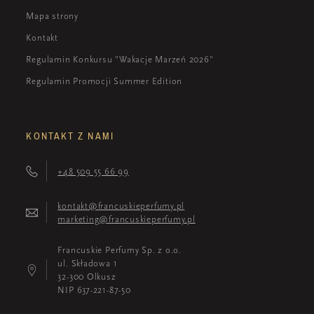
Mapa strony
Kontakt
Regulamin Konkursu "Wakacje Marzeń 2026"
Regulamin Promocji Summer Edition
KONTAKT Z NAMI
+48 509 55 66 99
kontakt@francuskieperfumy.pl
marketing@francuskieperfumy.pl
Francuskie Perfumy Sp. z o.o.
ul. Składowa 1
32-300 Olkusz
NIP 637-221-87-50