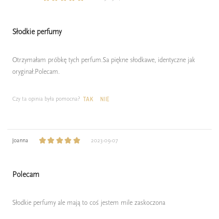
Słodkie perfumy
Otrzymałam próbkę tych perfum.Sa piękne słodkawe, identyczne jak
oryginał.Polecam.
Czy ta opinia była pomocna?
TAK
NIE
Joanna
2023-09-07
Polecam
Słodkie perfumy ale mają to coś jestem mile zaskoczona