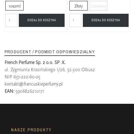
10x2ml
Złoty
Czerwony
DODAJ DO KOSZYKA
DODAJ DO KOSZYKA
PRODUCENT / PODMIOT ODPOWIEDZIALNY
French Perfume Sp. z o.o. SP .K.
ul. Zygmunta Krasińskiego 1/26, 32-300 Olkusz
NIP 637-222-60-05
kontakt@francuskieperfumy.pl
EAN:
5906826210171
NASZE PRODUKTY