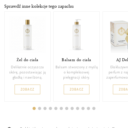
Sprawdź inne kolekcje tego zapachu
Żel do ciała
Balsam do ciała
AJ De
Delikatnie oczyszcza
Balsam stworzony z myślą
Ekskluzywn
skórę, pozostawiając ją
o kompleksowej
perfum z n
gładką i nawilżoną.
pielęgnacji skóry.
zaperfumowa
ZOBACZ
ZOBACZ
ZOB