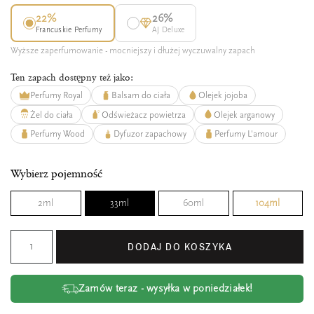
22%
26%
Francuskie Perfumy
AJ Deluxe
Wyższe zaperfumowanie - mocniejszy i dłużej wyczuwalny zapach
Ten zapach dostępny też jako:
Perfumy Royal
Balsam do ciała
Olejek jojoba
Żel do ciała
Odświeżacz powietrza
Olejek arganowy
Perfumy Wood
Dyfuzor zapachowy
Perfumy L'amour
Wybierz pojemność
2ml
33ml
60ml
104ml
DODAJ DO KOSZYKA
Zamów teraz - wysyłka w poniedziałek!