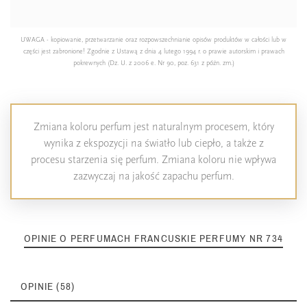
UWAGA - kopiowanie, przetwarzanie oraz rozpowszechnianie opisów produktów w całości lub w
części jest zabronione! Zgodnie z Ustawą z dnia 4 lutego 1994 r. o prawie autorskim i prawach
pokrewnych (Dz. U. z 2006 e. Nr 90, poz. 631 z późn. zm.)
Zmiana koloru perfum jest naturalnym procesem, który
wynika z ekspozycji na światło lub ciepło, a także z
procesu starzenia się perfum. Zmiana koloru nie wpływa
zazwyczaj na jakość zapachu perfum.
OPINIE O PERFUMACH FRANCUSKIE PERFUMY NR 734
OPINIE (58)