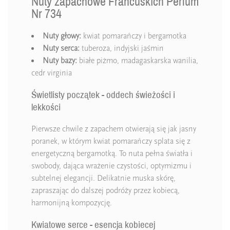
Nuty zapachowe Francuskich Perfum
Nr 734
Nuty głowy:
kwiat pomarańczy i bergamotka
Nuty serca:
tuberoza, indyjski jaśmin
Nuty bazy:
białe piżmo, madagaskarska wanilia,
cedr virginia
Świetlisty początek - oddech świeżości i
lekkości
Pierwsze chwile z zapachem otwierają się jak jasny
poranek, w którym kwiat pomarańczy splata się z
energetyczną bergamotką. To nuta pełna światła i
swobody, dająca wrażenie czystości, optymizmu i
subtelnej elegancji. Delikatnie muska skórę,
zapraszając do dalszej podróży przez kobiecą,
harmonijną kompozycję.
Kwiatowe serce - esencja kobiecej