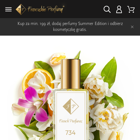
Kup za min. 199 zł, dodaj perfumy Summer Edition i odbierz
×
kosmetyczkę gratis.