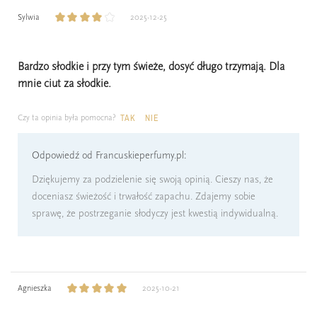
Sylwia
2025-12-25
Bardzo słodkie i przy tym świeże, dosyć długo trzymają. Dla
mnie ciut za słodkie.
Czy ta opinia była pomocna?
TAK
NIE
Odpowiedź od Francuskieperfumy.pl:
Dziękujemy za podzielenie się swoją opinią. Cieszy nas, że
doceniasz świeżość i trwałość zapachu. Zdajemy sobie
sprawę, że postrzeganie słodyczy jest kwestią indywidualną.
Agnieszka
2025-10-21