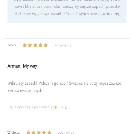
nawet klimat czy pora roku. Cieszymy się, że zapach pozostał
dla Ciebie wyjątkowy, nawet jeśli dziś wybrzmiewa już inaczej.
Iwona
2024-07-03
Armani My way
Wibrujacy zapach! Polecam goraco ! Świetnie się utrzymuje i zawsze
zwraca uwagę innych
Czy ta opinia była pomocna?
TAK
NIE
Wioletta
2023-09-27