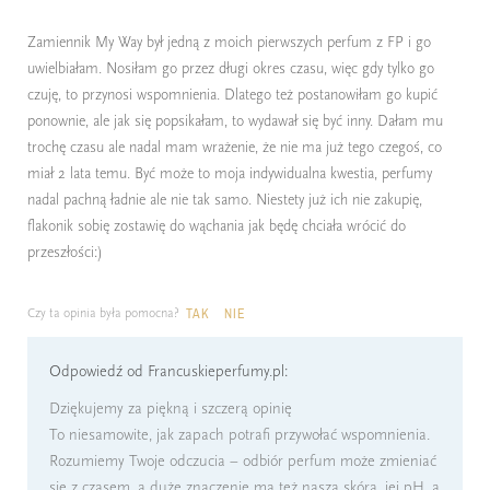
Zamiennik My Way był jedną z moich pierwszych perfum z FP i go
uwielbiałam. Nosiłam go przez długi okres czasu, więc gdy tylko go
czuję, to przynosi wspomnienia. Dlatego też postanowiłam go kupić
ponownie, ale jak się popsikałam, to wydawał się być inny. Dałam mu
trochę czasu ale nadal mam wrażenie, że nie ma już tego czegoś, co
miał 2 lata temu. Być może to moja indywidualna kwestia, perfumy
nadal pachną ładnie ale nie tak samo. Niestety już ich nie zakupię,
flakonik sobię zostawię do wąchania jak będę chciała wrócić do
przeszłości:)
Czy ta opinia była pomocna?
TAK
NIE
Odpowiedź od Francuskieperfumy.pl:
Dziękujemy za piękną i szczerą opinię
To niesamowite, jak zapach potrafi przywołać wspomnienia.
Rozumiemy Twoje odczucia – odbiór perfum może zmieniać
się z czasem, a duże znaczenie ma też nasza skóra, jej pH, a