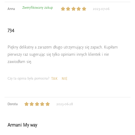
Zweryfikowany zakup
Anna
2023-07-06
734
Piękny delikatny a zarazem długo utrzymujący się zapach. Kupiłam
pierwszy raz sugerując się tylko opiniami innych klientek i nie
zawiodłam się.
Czy ta opinia była pomocna?
TAK
NIE
Dorota
2023-06-28
Armani My way