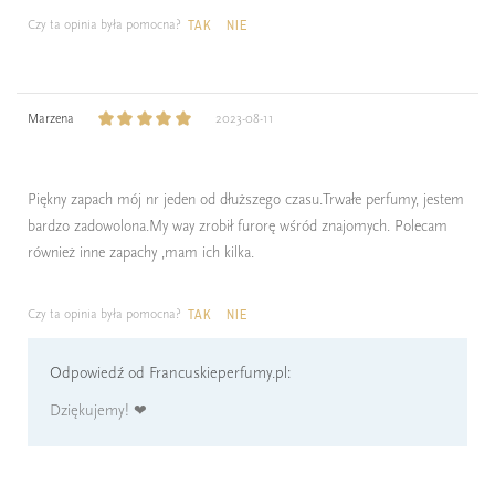
Czy ta opinia była pomocna?
TAK
NIE
Marzena
2023-08-11
Piękny zapach mój nr jeden od dłuższego czasu.Trwałe perfumy, jestem
bardzo zadowolona.My way zrobił furorę wśród znajomych. Polecam
również inne zapachy ,mam ich kilka.
Czy ta opinia była pomocna?
TAK
NIE
Odpowiedź od Francuskieperfumy.pl:
Dziękujemy! ❤