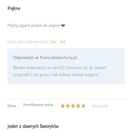
Piękne
Piękny zapach prawie jak orginal ❤️
Czy ta opinia była pomocna?
TAK
NIE
Odpowiedź od Francuskieperfumy.pl:
Bardzo dziękujemy za opinię! Cieszymy się, że zapach
przypadł Ci do gustu i tak dobrze oddaje oryginał.
Zweryfikowany zakup
Olivia
2025-07-03
Jeden z dawnych faworytów