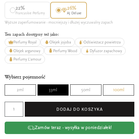
22%
26%
Francuskie Perfumy
AJ Deluxe
Wyższe zaperfumowanie - mocniejszy i dłużej wyczuwalny zapach
Ten zapach dostępny też jako:
Perfumy Royal
Olejek jojoba
Odświeżacz powietrza
Olejek arganowy
Perfumy Wood
Dyfuzor zapachowy
Perfumy L'amour
Wybierz pojemność
2ml
33ml
50ml
100ml
DODAJ DO KOSZYKA
Zamów teraz - wysyłka w poniedziałek!