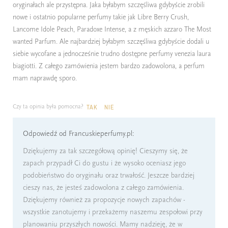
oryginałach ale przystępna. Jaka byłabym szczęśliwa gdybyście zrobili
nowe i ostatnio popularne perfumy takie jak Libre Berry Crush,
Lancome Idole Peach, Paradoxe Intense, a z męskich azzaro The Most
wanted Parfum. Ale najbardziej byłabym szczęśliwa gdybyście dodali u
siebie wycofane a jednocześnie trudno dostępne perfumy venezia laura
biagiotti. Z całego zamówienia jestem bardzo zadowolona, a perfum
mam naprawdę sporo.
Czy ta opinia była pomocna?
TAK
NIE
Odpowiedź od Francuskieperfumy.pl:
Dziękujemy za tak szczegółową opinię! Cieszymy się, że
zapach przypadł Ci do gustu i że wysoko oceniasz jego
podobieństwo do oryginału oraz trwałość. Jeszcze bardziej
cieszy nas, że jesteś zadowolona z całego zamówienia.
Dziękujemy również za propozycje nowych zapachów -
wszystkie zanotujemy i przekażemy naszemu zespołowi przy
planowaniu przyszłych nowości. Mamy nadzieję, że w