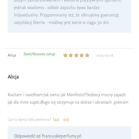
dużym zainteresowaniem i wieloma pozytywnymi opiniami,
jednak wiadomo - odbiór zapachu bywa bardzo
indywidualny. Przypominamy też, że oferujemy gwarancję
satysfakcji klienta - możliwy jest zwrot w ciągu 30 dni .
Zweryfikowany zakup
Alicja
2025-03-08
Alicja
Kocham i uwielbiam,tak samo jak Manifesto!!!kobiecy mocny zapach
jak dla mnie super,długo się utrzymuje na skórze i ubraniach ,polecam
Czy ta opinia była pomocna?
TAK
NIE
Odpowiedź od Francuskieperfumy.pl: