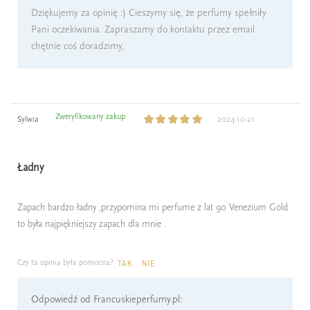
Dziękujemy za opinię :) Cieszymy się, że perfumy spełniły
Pani oczekiwania. Zapraszamy do kontaktu przez email
chętnie coś doradzimy,
Zweryfikowany zakup
Sylwia
2024-10-21
Ładny
Zapach bardzo ładny ,przypomina mi perfume z lat 90 Venezium Gold
to była najpiękniejszy zapach dla mnie .
Czy ta opinia była pomocna?
TAK
NIE
Odpowiedź od Francuskieperfumy.pl: