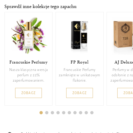
Sprawdź inne kolekcje tego zapachu
Francuskie Perfumy
FP Royal
AJ Delux
Nasza klasyczna wersja
Francuskie Perfumy
Perfumy w d
perfum z 22%
zamknięte w unikatowym
odsłonie z 
zaperfumowaniem.
flakonie.
zaperfumowa
ZOBACZ
ZOBACZ
ZOB