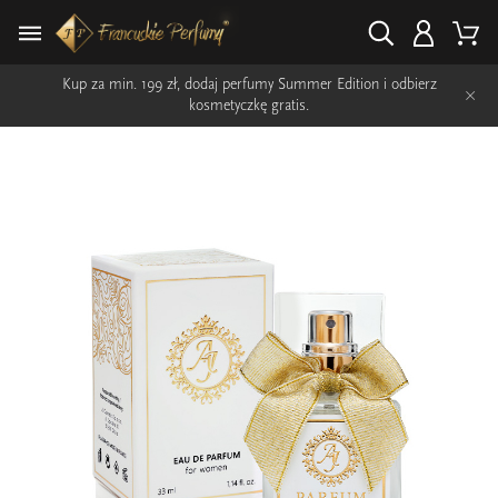
Kup za min. 199 zł, dodaj perfumy Summer Edition i odbierz
×
kosmetyczkę gratis.