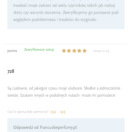
trwałość może zależeć od wielu czynników, takich jak rodzaj
skóry czy warunki otoczenia. Zweryfikujemy go ponownie pod
względem podobieństwa i trwałości do oryginału.
Zweryfikowany zakup
Joanna
2024-12-03
728
Są cudowne, od jakiegoś czasu moje ulubione. Słodkie a jednocześnie
świeże. Szukam innych w podobnych nutach- może mi pomożecie
Czy ta opinia była pomocna?
TAK
NIE
Odpowiedź od Francuskieperfumy.pl: