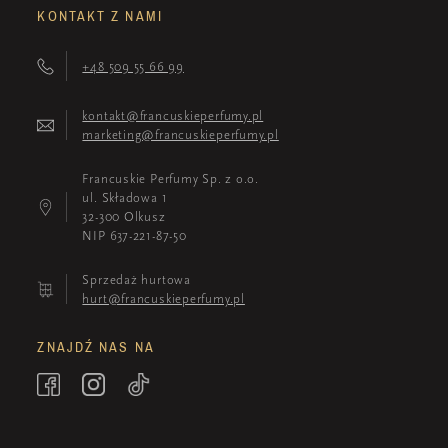
KONTAKT Z NAMI
+48 509 55 66 99
kontakt@francuskieperfumy.pl
marketing@francuskieperfumy.pl
Francuskie Perfumy Sp. z o.o.
ul. Składowa 1
32-300 Olkusz
NIP 637-221-87-50
Sprzedaż hurtowa
hurt@francuskieperfumy.pl
ZNAJDŹ NAS NA