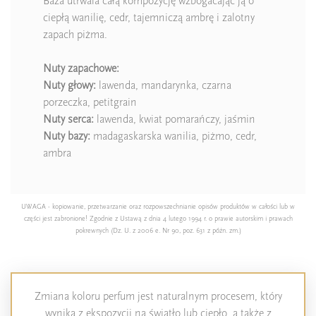
Baza utrwala całą kompozycję wzbogacając ją o
ciepłą wanilię, cedr, tajemniczą ambrę i zalotny
zapach piżma.
Nuty zapachowe:
Nuty głowy:
lawenda, mandarynka, czarna
porzeczka, petitgrain
Nuty serca:
lawenda, kwiat pomarańczy, jaśmin
Nuty bazy:
madagaskarska wanilia, piżmo, cedr,
ambra
UWAGA - kopiowanie, przetwarzanie oraz rozpowszechnianie opisów produktów w całości lub w
części jest zabronione! Zgodnie z Ustawą z dnia 4 lutego 1994 r. o prawie autorskim i prawach
pokrewnych (Dz. U. z 2006 e. Nr 90, poz. 631 z późn. zm.)
Zmiana koloru perfum jest naturalnym procesem, który
wynika z ekspozycji na światło lub ciepło, a także z