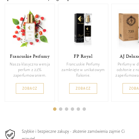
Francuskie Perfumy
FP Royal
AJ Delux
Nasza klasyczna wersja
Francuskie Perfumy
Perfumy w d
perfum z 22%
zamknięte w unikatowym
odsłonie z 
zaperfumowaniem.
flakonie.
zaperfumowa
ZOBACZ
ZOBACZ
ZOB
Szybkie i bezpieczne zakupy - złożenie zamówienia zajmie Ci
minutę!