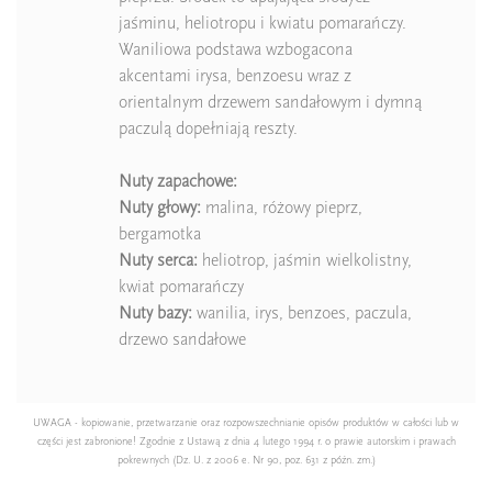
jaśminu, heliotropu i kwiatu pomarańczy.
Waniliowa podstawa wzbogacona
akcentami irysa, benzoesu wraz z
orientalnym drzewem sandałowym i dymną
paczulą dopełniają reszty.
Nuty zapachowe:
Nuty głowy:
malina, różowy pieprz,
bergamotka
Nuty serca:
heliotrop, jaśmin wielkolistny,
kwiat pomarańczy
Nuty bazy:
wanilia, irys, benzoes, paczula,
drzewo sandałowe
UWAGA - kopiowanie, przetwarzanie oraz rozpowszechnianie opisów produktów w całości lub w
części jest zabronione! Zgodnie z Ustawą z dnia 4 lutego 1994 r. o prawie autorskim i prawach
pokrewnych (Dz. U. z 2006 e. Nr 90, poz. 631 z późn. zm.)