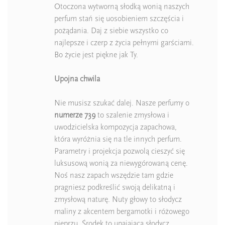
Otoczona wytworną słodką wonią naszych
perfum stań się uosobieniem szczęścia i
pożądania. Daj z siebie wszystko co
najlepsze i czerp z życia pełnymi garściami.
Bo życie jest piękne jak Ty.
Upojna chwila
Nie musisz szukać dalej. Nasze perfumy o
numerze 739
to szalenie zmysłowa i
uwodzicielska kompozycja zapachowa,
która wyróżnia się na tle innych perfum.
Parametry i projekcja pozwolą cieszyć się
luksusową wonią za niewygórowaną cenę.
Noś nasz zapach wszędzie tam gdzie
pragniesz podkreślić swoją delikatną i
zmysłową naturę. Nuty głowy to słodycz
maliny z akcentem bergamotki i różowego
pieprzu. Środek to upajająca słodycz