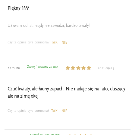
Piękny ????
Używam od lat, nigdy nie zawodzi, bardzo trwały!
Czy ta opinia była pomocna?
TAK
NIE
Zweryfikowany zakup
Karolina
2021-09-29
Czuć kwiaty, ale ładny zapach. Nie nadaje się na lato, duszący
ale na zimę okej
Czy ta opinia była pomocna?
TAK
NIE
Zweryfikowany zakup