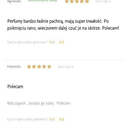
Agnieszka
2021-09-12
Perfumy bardzo ładnie pachną, mają super trwałość. Po
psiknięciu rano, wieczorem dalej czuć je na skórze. Polecam!
Czy ta opinia była pomocna?
TAK
NIE
Honorata
2021-09-10
Polecam
Mój zapach , bardzo go lubię . Polecam
Czy ta opinia była pomocna?
TAK
NIE