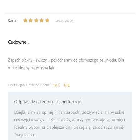
Kasia
2025-04-03
Cudowne .
Zapach piękny , świeży .. pokochałam od pierwszego psiknięcia. Dla
mnie idealny na wiosna-lato.
Czy ta opinia była pomocna?
TAK
NIE
Odpowiedź od Francuskieperfumy.pl:
Dziękujemy za opinię :) Ten zapach rzeczywiście ma w sobie
coś wyjątkowego – lekki, świeży, a przy tym zostaje w pamięci.
Idealny wybór na cieplejsze dni, cieszę się, że od razu skradł
Twoje serce!