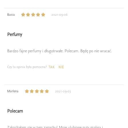
Basia
2021-09-06
Perfumy
Bardzo fajne perfumy i długotrwałe. Polecam. Będę po nie wracać.
Czy ta opinia była pomocna?
TAK
NIE
Marlena
2021-09-03
Polecam
Zakochałam się w tym zapachu! Moje ulubione nuty malina i