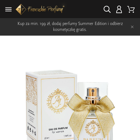
Kup za min. 199 zł, dodaj perfumy Summer Edition i odbierz
×
kosmetyczkę gratis.