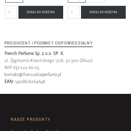
DODAJ DO KOSZYKA
DODAJ DO KOSZYKA
PRODUCENT / PODMIOT ODPOWIEDZIALNY
French Perfume Sp. z o.o. SP .K.
ul. Zygmunta Krasińskiego 1/26, 32-300 Olkusz
NIP 637-222-60-05
kontakt@francuskieperfumy.pl
EAN:
5906826264648
NASZE PRODUKTY