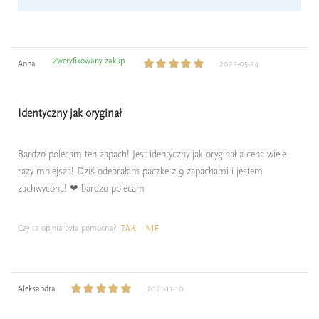
Zweryfikowany zakup
Anna
2022-05-24
Identyczny jak oryginał
Bardzo polecam ten zapach! Jest identyczny jak oryginał a cena wiele
razy mniejsza! Dziś odebrałam paczke z 9 zapachami i jestem
zachwycona! ❤ bardzo polecam
Czy ta opinia była pomocna?
TAK
NIE
Aleksandra
2021-11-10