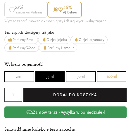
22%
26%
Francuskie Perfumy
AJ Deluxe
Wyższe zaperfumowanie - mocniejszy i dłużej wyczuwalny zapach
Ten zapach dostępny też jako:
Perfumy Royal
Olejek jojoba
Olejek arganowy
Perfumy Wood
Perfumy L'amour
Wybierz pojemność
2ml
33ml
50ml
100ml
DODAJ DO KOSZYKA
Zamów teraz - wysyłka w poniedziałek!
Sprawdź inne kolekcje tego zapachu