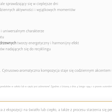
le sprawdzający się w cieplejsze dni
dziennych aktywności i wyjątkowych momentów
 i uniwersalnym charakterze
atu
 drzewnych
tworzy energetyczny i harmonijny efekt
ów nadających się do recyklingu
ie. Cytrusowo-aromatyczna kompozycja staje się codziennym akcentem st
duktów w całości lub w części jest zabronione! Zgodnie z Ustawą z dnia 4 lutego 1994 r. o prawie autorskim
 z ekspozycji na światło lub ciepło, a także z procesu starzenia się 