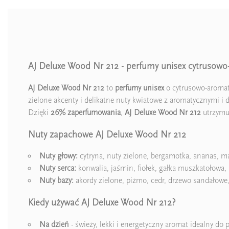
AJ Deluxe Wood Nr 212 - perfumy unisex cytrusow
AJ Deluxe Wood Nr 212
to
perfumy unisex
o cytrusowo-aromaty
zielone akcenty i delikatne nuty kwiatowe z aromatycznymi i 
Dzięki
26% zaperfumowania
,
AJ Deluxe Wood Nr 212
utrzymuj
Nuty zapachowe AJ Deluxe Wood Nr 212
Nuty głowy:
cytryna, nuty zielone, bergamotka, ananas, 
Nuty serca:
konwalia, jaśmin, fiołek, gałka muszkatołowa, r
Nuty bazy:
akordy zielone, piżmo, cedr, drzewo sandałowe
Kiedy używać AJ Deluxe Wood Nr 212?
Na dzień
- świeży, lekki i energetyczny aromat idealny do 