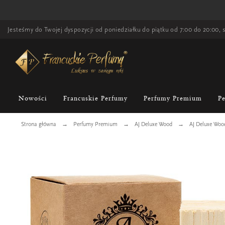
Jesteśmy do Twojej dyspozycji od poniedziałku do piątku od 7:00 do 20:00, s
Nowości
Francuskie Perfumy
Perfumy Premium
P
Strona główna
Perfumy Premium
AJ Deluxe Wood
AJ Deluxe Woo