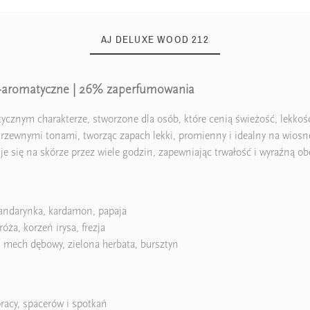
AJ DELUXE WOOD 212
o-aromatyczne | 26% zaperfumowania
cznym charakterze, stworzone dla osób, które cenią świeżość, lekkość
drzewnymi tonami, tworząc zapach lekki, promienny i idealny na wiosnę
e się na skórze przez wiele godzin, zapewniając trwałość i wyraźną o
mandarynka, kardamon, papaja
óża, korzeń irysa, frezja
, mech dębowy, zielona herbata, bursztyn
pracy, spacerów i spotkań