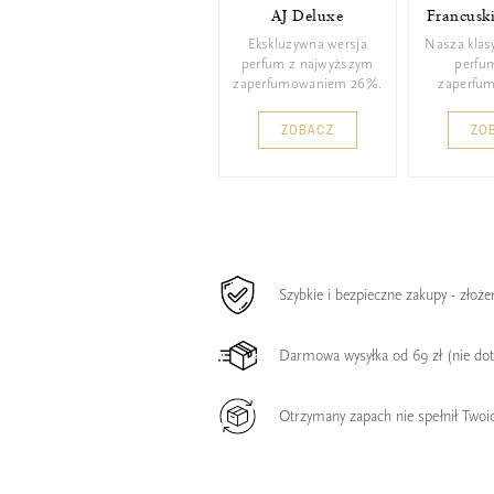
AJ Deluxe
Francusk
Ekskluzywna wersja
Nasza klas
perfum z najwyższym
perfu
zaperfumowaniem 26%.
zaperfu
ZOBACZ
ZO
Szybkie i bezpieczne zakupy - złoż
Darmowa wysyłka od 69 zł (nie do
Otrzymany zapach nie spełnił Twoi