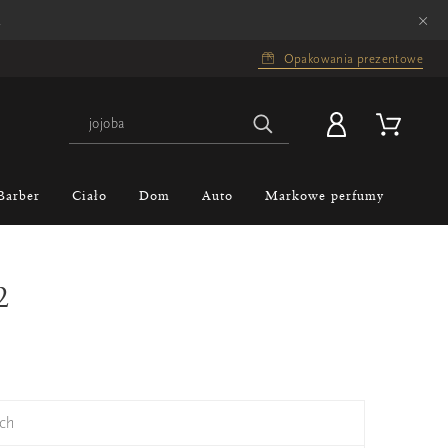
×
.
Opakowania prezentowe
Barber
Ciało
Dom
Auto
Markowe perfumy
2
ch