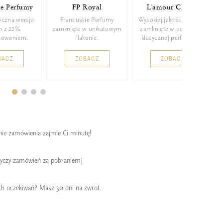
ie Perfumy
FP Royal
L'amour Classic
yczna wersja
Francuskie Perfumy
Wysokiej jakości perfumy
m z 22%
zamknięte w unikatowym
zamknięte w poręcznej,
mowaniem.
flakonie.
klasycznej perfumetce.
BACZ
ZOBACZ
ZOBACZ
enie zamówienia zajmie Ci minutę!
tyczy zamówień za pobraniem)
ch oczekiwań? Masz 30 dni na zwrot.