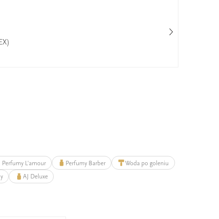
EX)
Cal
25%
Perfumy L'amour
Perfumy Barber
Woda po goleniu
my
AJ Deluxe