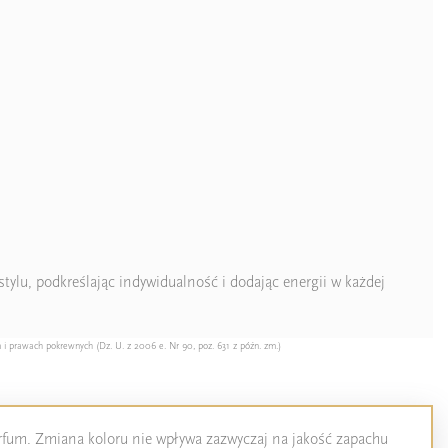
ylu, podkreślając indywidualność i dodając energii w każdej
 i prawach pokrewnych (Dz. U. z 2006 e. Nr 90, poz. 631 z późn. zm.)
perfum. Zmiana koloru nie wpływa zazwyczaj na jakość zapachu