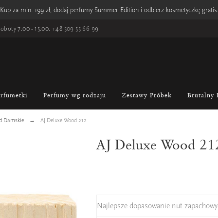
Kup za min. 199 zł, dodaj perfumy Summer Edition i odbierz kosmetyczkę gratis
oboty 7:00 - 15:00.
+48 509 55 66 99
erfumetki
Perfumy wg rodzaju
Zestawy Próbek
Brutalny 
d Damskie
AJ Deluxe Wood 212
AJ Deluxe Wood 21
Najlepsze dopasowanie nut zapachowy