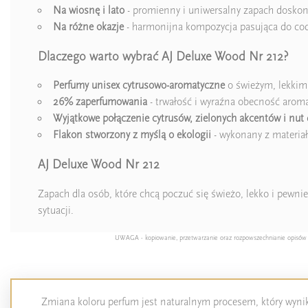
Na wiosnę i lato
- promienny i uniwersalny zapach doskona
Na różne okazje
- harmonijna kompozycja pasująca do co
Dlaczego warto wybrać AJ Deluxe Wood Nr 212?
Perfumy unisex cytrusowo-aromatyczne
o świeżym, lekkim
26% zaperfumowania
- trwałość i wyraźna obecność arom
Wyjątkowe połączenie cytrusów, zielonych akcentów i nut
Flakon stworzony z myślą o ekologii
- wykonany z materiał
AJ Deluxe Wood Nr 212
Zapach dla osób, które chcą poczuć się świeżo, lekko i pewn
sytuacji.
UWAGA - kopiowanie, przetwarzanie oraz rozpowszechnianie opisów pro
Zmiana koloru perfum jest naturalnym procesem, który wynika