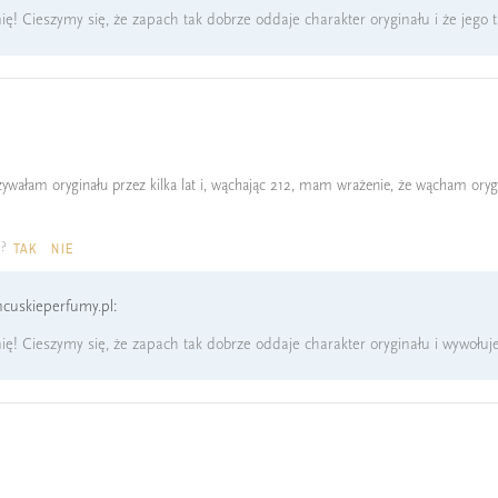
ę! Cieszymy się, że zapach tak dobrze oddaje charakter oryginału i że jego t
ywałam oryginału przez kilka lat i, wąchając 212, mam wrażenie, że wącham orygi
a?
TAK
NIE
cuskieperfumy.pl:
ię! Cieszymy się, że zapach tak dobrze oddaje charakter oryginału i wywołuje