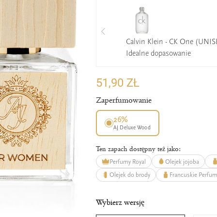
Calvin Klein - CK One (UNIS
Idealne dopasowanie
51,90 ZŁ
Zaperfumowanie
26%
AJ Deluxe Wood
Ten zapach dostępny też jako:
Perfumy Royal
Olejek jojoba
Olejek do brody
Francuskie Perfu
Wybierz wersję