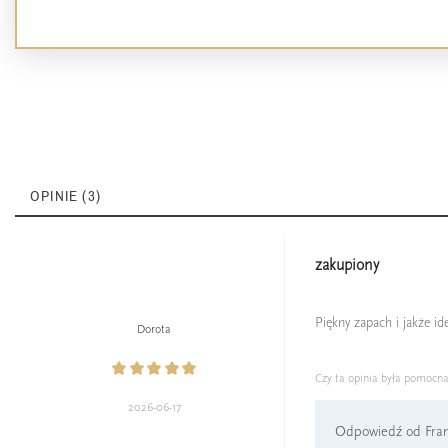
OPINIE (3)
zakupiony
Piękny zapach i jakże i
Dorota
Czy ta opinia była pomocn
2026-06-17
Odpowiedź od Fran