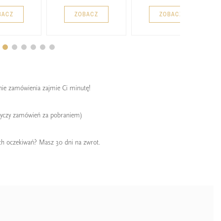
BACZ
ZOBACZ
ZOBACZ
enie zamówienia zajmie Ci minutę!
tyczy zamówień za pobraniem)
ch oczekiwań? Masz 30 dni na zwrot.