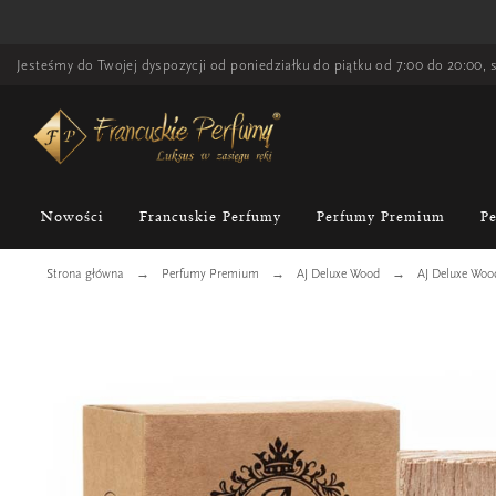
Jesteśmy do Twojej dyspozycji od poniedziałku do piątku od 7:00 do 20:00, s
Nowości
Francuskie Perfumy
Perfumy Premium
P
Strona główna
Perfumy Premium
AJ Deluxe Wood
AJ Deluxe Woo