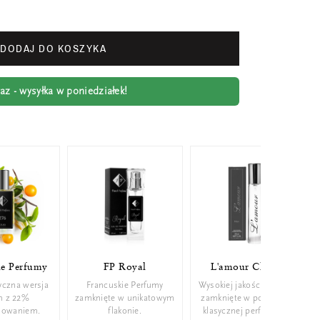
DODAJ DO KOSZYKA
z - wysyłka w poniedziałek!
ie Perfumy
FP Royal
L'amour Classic
yczna wersja
Francuskie Perfumy
Wysokiej jakości perfumy
m z 22%
zamknięte w unikatowym
zamknięte w poręcznej,
mowaniem.
flakonie.
klasycznej perfumetce.