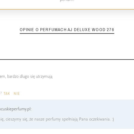
OPINIE O PERFUMACH AJ DELUXE WOOD 276
łem, bardzo dlugo się utrzymują
a?
TAK
NIE
cuskieperfumy.pl:
ię, cieszymy się, że nasze perfumy spełniają Pana oczekiwania. :)