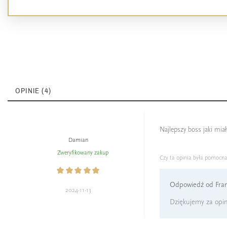
OPINIE (4)
Najlepszy boss jaki mia
Damian
Zweryfikowany zakup
Czy ta opinia była pomocn
Odpowiedź od Fran
2024-11-13
Dziękujemy za opin