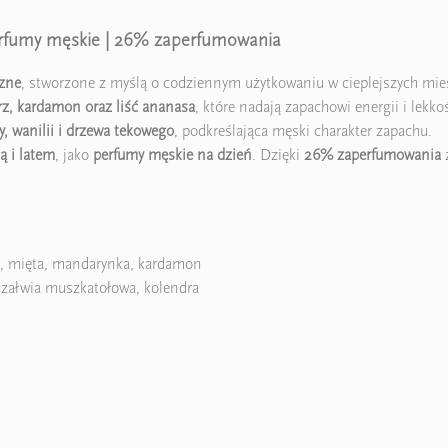
rfumy męskie | 26% zaperfumowania
zne
, stworzone z myślą o codziennym użytkowaniu w cieplejszych mie
rz, kardamon oraz liść ananasa
, które nadają zapachowi energii i lekko
y, wanilii i drzewa tekowego
, podkreślająca męski charakter zapachu.
ą i latem
, jako
perfumy męskie na dzień
. Dzięki
26% zaperfumowania
z
sa, mięta, mandarynka, kardamon
 szałwia muszkatołowa, kolendra