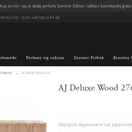
Kup za min. 199 zł, dodaj perfumy Summer Edition i odbierz kosmetyczkę gratis
oboty 7:00 - 15:00.
+48 509 55 66 99
erfumetki
Perfumy wg rodzaju
Zestawy Próbek
Brutalny 
d Męskie
AJ Deluxe Wood 276
AJ Deluxe Wood 27
Najlepsze dopasowanie nut zapachowy