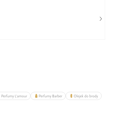
Cha
25%
Perfumy L'amour
Perfumy Barber
Olejek do brody