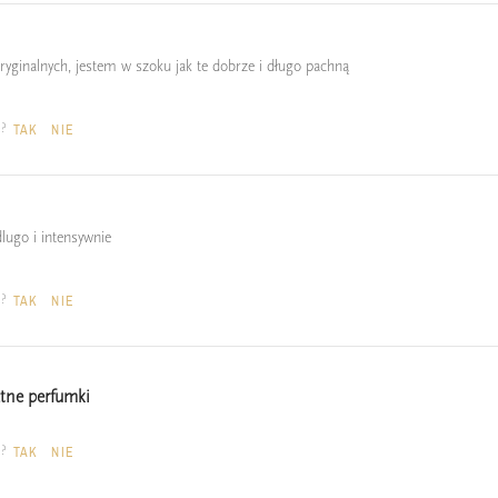
yginalnych, jestem w szoku jak te dobrze i długo pachną
a?
TAK
NIE
lugo i intensywnie
a?
TAK
NIE
atne perfumki
a?
TAK
NIE