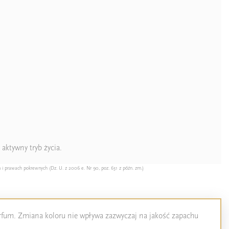
 aktywny tryb życia.
 i prawach pokrewnych (Dz. U. z 2006 e. Nr 90, poz. 631 z późn. zm.)
perfum. Zmiana koloru nie wpływa zazwyczaj na jakość zapachu