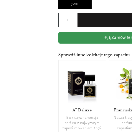
50ml
Zamów tera
Sprawdź inne kolekcje tego zapachu
AJ Deluxe
Francusk
Ekskluzywna wersja
Nasza klas
perfum z najwyższym
perfu
zaperfumowaniem 26%.
zaperfu