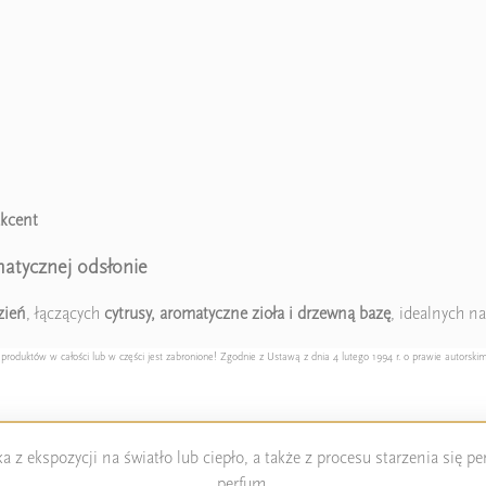
akcent
atycznej odsłonie
zień
, łączących
cytrusy, aromatyczne zioła i drzewną bazę
, idealnych na
duktów w całości lub w części jest zabronione! Zgodnie z Ustawą z dnia 4 lutego 1994 r. o prawie autorskim
 z ekspozycji na światło lub ciepło, a także z procesu starzenia się 
perfum.