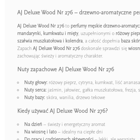
AJ Deluxe Wood Nr 276 – drzewno-aromatyczne pe
AJ Deluxe Wood Nr 276
to
perfumy męskie drzewno-aromatyc
mandarynki, kumkwatu i mięty
, uzupełnionymi o
różowy piep
szałwia muszkatołowa i kolendra
, a całość dopełnia
baza skór
Zapach
AJ Deluxe Wood Nr 276
doskonale sprawdzi się
wiosn
zachowując świeży i aromatyczny charakter.
Nuty zapachowe AJ Deluxe Wood Nr 276
Nuty głowy:
różowy pieprz, cytryna, kumkwat, liść anana
Nuty serca:
jaśmin, jałowiec, gałka muszkatołowa, frezja,
Nuty bazy:
skóra, wanilia, drzewo tekowe
Kiedy używać AJ Deluxe Wood Nr 276?
Na dzień
– świeży i energetyczny aromat
Na wiosnę i lato
– idealny na ciepłe dni
Do pracy i codziennych aktywności
– lekki, ale wyrazisty