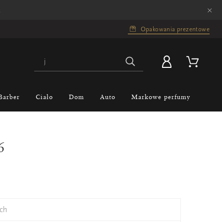
×
.
Opakowania prezentowe
Barber
Ciało
Dom
Auto
Markowe perfumy
6
ch