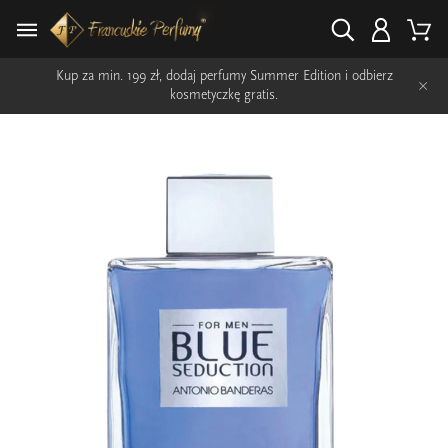
Kup za min. 199 zł, dodaj perfumy Summer Edition i odbierz
×
kosmetyczkę gratis.