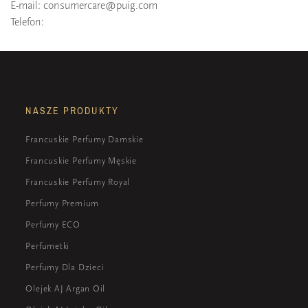
E-mail:
consumercare@puig.com
Telefon:
NASZE PRODUKTY
Francuskie Perfumy Damskie
Francuskie Perfumy Męskie
Francuskie Perfumy Royal
Perfumy Premium
Perfumy ECO
Perfumetki
Perfumy Dla Dzieci
Olejek AJ Argan Oil