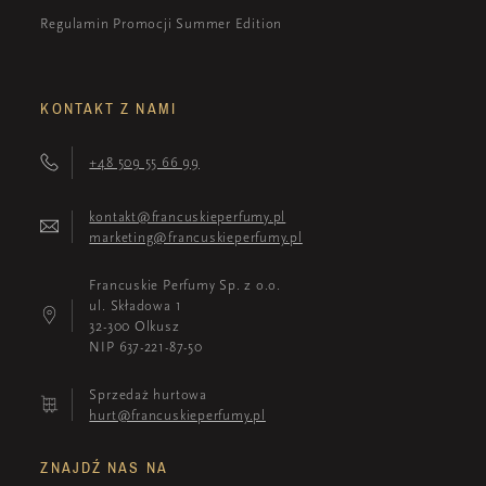
Regulamin Promocji Summer Edition
KONTAKT Z NAMI
+48 509 55 66 99
kontakt@francuskieperfumy.pl
marketing@francuskieperfumy.pl
Francuskie Perfumy Sp. z o.o.
ul. Składowa 1
32-300 Olkusz
NIP 637-221-87-50
Sprzedaż hurtowa
hurt@francuskieperfumy.pl
ZNAJDŹ NAS NA