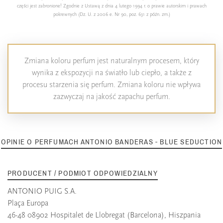
części jest zabronione! Zgodnie z Ustawą z dnia 4 lutego 1994 r. o prawie autorskim i prawach
pokrewnych (Dz. U. z 2006 e. Nr 90, poz. 631 z późn. zm.)
Zmiana koloru perfum jest naturalnym procesem, który
wynika z ekspozycji na światło lub ciepło, a także z
procesu starzenia się perfum. Zmiana koloru nie wpływa
zazwyczaj na jakość zapachu perfum.
OPINIE O PERFUMACH ANTONIO BANDERAS - BLUE SEDUCTION
PRODUCENT / PODMIOT ODPOWIEDZIALNY
ANTONIO PUIG S.A.
Plaça Europa
46-48 08902 Hospitalet de Llobregat (Barcelona), Hiszpania