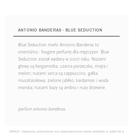
ANTONIO BANDERAS - BLUE SEDUCTION
Blue Seduction marki Antonio Banderas to
orientalno - fougere perfumy dla mężczyzn. Blue
Seduction został wydany w 2007 roku. Nutami
głowy są bergamotka, czarna porzeczka, mięta i
melon; nutami serca są cappuccino, gałka
muszkatołowa, zielone jabłko, kardamon i woda
morska; nutami bazy są ambra i nuty drzewne.
parfum antonio banderas
.
UWAGA - kopiowanie, przetwarzanie oraz rozpowszechnianie opisów produktów w całości lub w