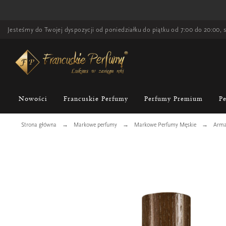
Jesteśmy do Twojej dyspozycji od poniedziałku do piątku od 7:00 do 20:00, s
Nowości
Francuskie Perfumy
Perfumy Premium
P
Strona główna
Markowe perfumy
Markowe Perfumy Męskie
Arma