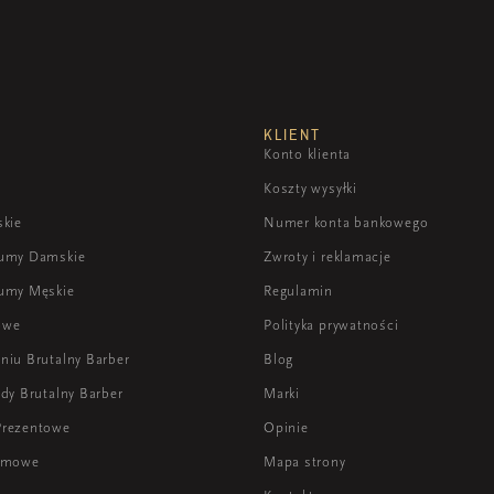
KLIENT
Konto klienta
Koszty wysyłki
skie
Numer konta bankowego
fumy Damskie
Zwroty i reklamacje
umy Męskie
Regulamin
owe
Polityka prywatności
niu Brutalny Barber
Blog
dy Brutalny Barber
Marki
Prezentowe
Opinie
lamowe
Mapa strony