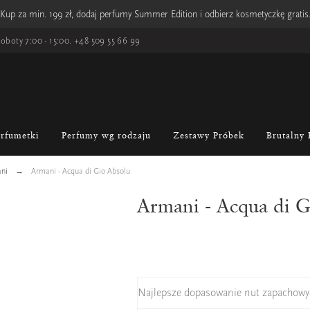
Kup za min. 199 zł, dodaj perfumy Summer Edition i odbierz kosmetyczkę gratis
oboty 7:00 - 15:00.
+48 509 55 66 99
erfumetki
Perfumy wg rodzaju
Zestawy Próbek
Brutalny 
ni
Armani - Acqua di Gio Absolu
Armani - Acqua di G
Najlepsze dopasowanie nut zapachowy