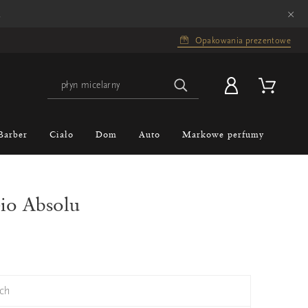
×
.
Opakowania prezentowe
Barber
Ciało
Dom
Auto
Markowe perfumy
io Absolu
ch