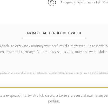
Otrzymany zapach nie spełnił Twoi
ARMANI - ACQUA DI GIO ABSOLU
Absolu to drzewno - aromatyczne perfumy dla mężczyzn. Są to nowe p
m, lawenda i rozmaryn Nutami bazy są paczula, nuty drzewne, labdanu
duktów w całości lub w części jest zabronione! Zgodnie z Ustawą z dnia 4 lutego 1994 r. o prawie autorskim
 z ekspozycji na światło lub ciepło, a także z procesu starzenia się 
perfum.