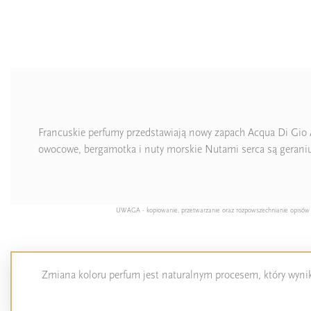
Francuskie perfumy przedstawiają nowy zapach Acqua Di Gio 
owocowe, bergamotka i nuty morskie Nutami serca są geraniu
UWAGA - kopiowanie, przetwarzanie oraz rozpowszechnianie opisów pro
Zmiana koloru perfum jest naturalnym procesem, który wynika