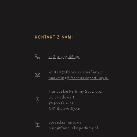
KONTAKT Z NAMI
+48 509 55 66 99
kontakt@francuskieperfumy.pl
marketing@francuskieperfumy.pl
Francuskie Perfumy Sp. z o.o.
ul. Składowa 1
32-300 Olkusz
NIP 637-221-87-50
Sprzedaż hurtowa
hurt@francuskieperfumy.pl