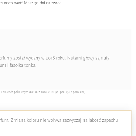
ch oczekiwań? Masz 30 dni na zwrot.
erfumy został wydany w 2018 roku. Nutami głowy są nuty
m i fasolka tonka.
 i prawach pokrewnych (Dz. U. z 2006 e. Nr 90, poz. 631 z późn. zm.)
perfum. Zmiana koloru nie wpływa zazwyczaj na jakość zapachu