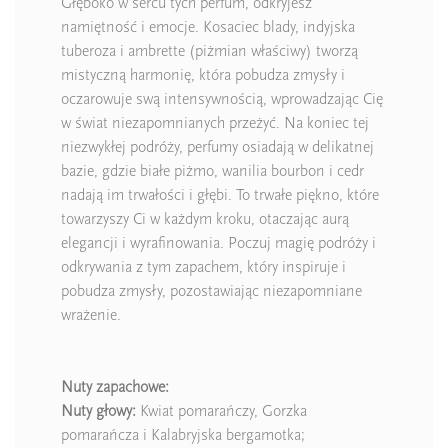
Głęboko w sercu tych perfum, odkryjesz
namiętność i emocje. Kosaciec blady, indyjska
tuberoza i ambrette (piżmian właściwy) tworzą
mistyczną harmonię, która pobudza zmysły i
oczarowuje swą intensywnością, wprowadzając Cię
w świat niezapomnianych przeżyć. Na koniec tej
niezwykłej podróży, perfumy osiadają w delikatnej
bazie, gdzie białe piżmo, wanilia bourbon i cedr
nadają im trwałości i głębi. To trwałe piękno, które
towarzyszy Ci w każdym kroku, otaczając aurą
elegancji i wyrafinowania. Poczuj magię podróży i
odkrywania z tym zapachem, który inspiruje i
pobudza zmysły, pozostawiając niezapomniane
wrażenie.
Nuty zapachowe:
Nuty głowy:
Kwiat pomarańczy, Gorzka
pomarańcza i Kalabryjska bergamotka;