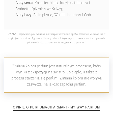
Nuty serca:
Kosaciec blady, Indyjska tuberoza i
Ambrette (piżmian właściwy);
Nuty bazy:
Białe piżmo, Wanilia bourbon i Cedr.
UWAGA - kopiowanie, przetwarzanie oraz rozpowszechnianie opisów produktów w całości lub w
części jest zabronione! Zgodnie z Ustawą z dnia 4 lutego 1994 r. o prawie autorskim i prawach
pokrewnych (Dz. U. z 2006 e. Nr 90, poz. 631 z późn. zm.)
Zmiana koloru perfum jest naturalnym procesem, który
wynika z ekspozycji na światło lub ciepło, a także z
procesu starzenia się perfum. Zmiana koloru nie wpływa
zazwyczaj na jakość zapachu perfum.
OPINIE O PERFUMACH ARMANI - MY WAY PARFUM