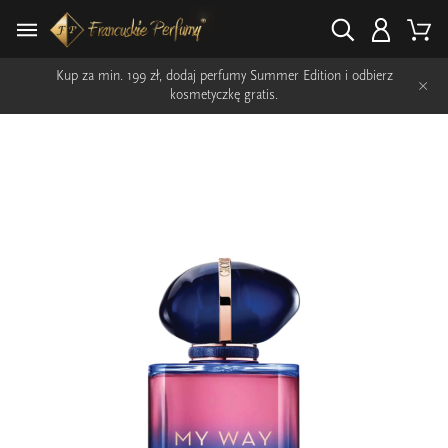
Kup za min. 199 zł, dodaj perfumy Summer Edition i odbierz
×
kosmetyczkę gratis.