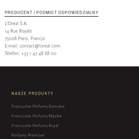
PRODUCENT / PODMIOT ODPOWIEDZIALNY
L'Oréal S.A.
14 Rue Royale
75008 Paris, Francja
E-mail:
contact@loreal.com
Telefon: +33 1 47 48 68 00
NASZE PRODUKTY
Francuskie Perfumy Damskie
Francuskie Perfumy Męskie
Francuskie Perfumy Royal
Perfumy Premium