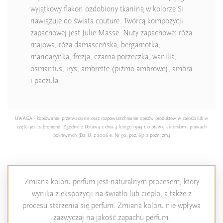
wyjątkowy flakon ozdobiony tkaniną w kolorze SI
nawiązuje do świata couture. Twórcą kompozycji
zapachowej jest Julie Masse. Nuty zapachowe: róża
majowa, róża damasceńska, bergamotka,
mandarynka, frezja, czarna porzeczka, wanilia,
osmantus, irys, ambrette (piżmo ambrowe), ambra
i paczula.
UWAGA - kopiowanie, przetwarzanie oraz rozpowszechnianie opisów produktów w całości lub w
części jest zabronione! Zgodnie z Ustawą z dnia 4 lutego 1994 r. o prawie autorskim i prawach
pokrewnych (Dz. U. z 2006 e. Nr 90, poz. 631 z późn. zm.)
Zmiana koloru perfum jest naturalnym procesem, który
wynika z ekspozycji na światło lub ciepło, a także z
procesu starzenia się perfum. Zmiana koloru nie wpływa
zazwyczaj na jakość zapachu perfum.