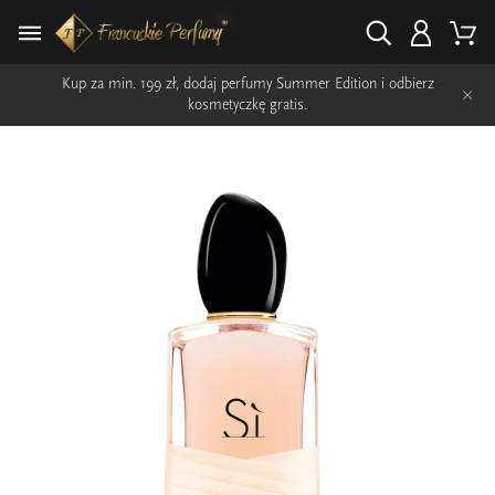
Kup za min. 199 zł, dodaj perfumy Summer Edition i odbierz
×
kosmetyczkę gratis.