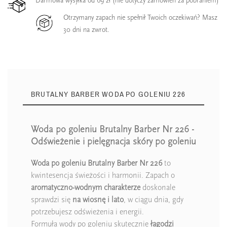
Darmowa wysyłka od 69 zł (nie dotyczy zamówień za pobraniem)
Otrzymany zapach nie spełnił Twoich oczekiwań? Masz
30 dni na zwrot.
BRUTALNY BARBER WODA PO GOLENIU 226
Woda po goleniu Brutalny Barber Nr 226 -
Odświeżenie i pielęgnacja skóry po goleniu
Woda po goleniu Brutalny Barber Nr 226
to
kwintesencja świeżości i harmonii. Zapach o
aromatyczno-wodnym charakterze
doskonale
sprawdzi się
na wiosnę i lato
, w ciągu dnia, gdy
potrzebujesz odświeżenia i energii.
Formuła wody po goleniu skutecznie
łagodzi