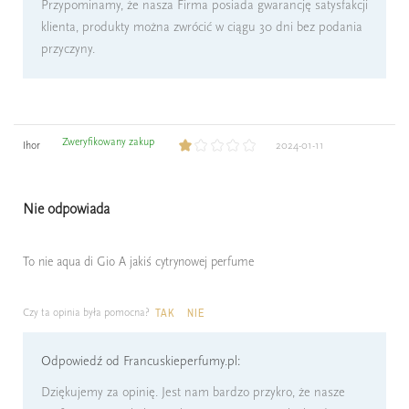
Przypominamy, że nasza Firma posiada gwarancję satysfakcji
klienta, produkty można zwrócić w ciągu 30 dni bez podania
przyczyny.
Zweryfikowany zakup
Ihor
2024-01-11
Nie odpowiada
To nie aqua di Gio A jakiś cytrynowej perfume
Czy ta opinia była pomocna?
TAK
NIE
Odpowiedź od Francuskieperfumy.pl:
Dziękujemy za opinię. Jest nam bardzo przykro, że nasze