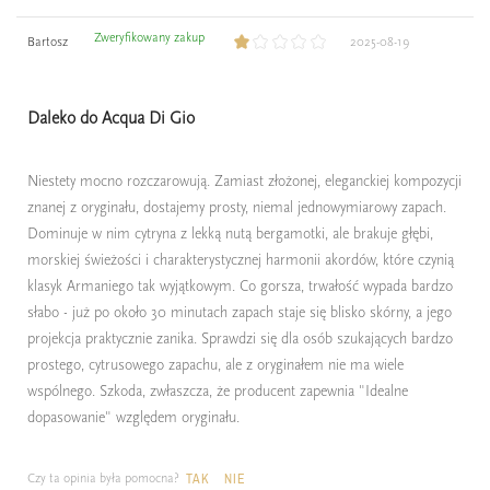
Zweryfikowany zakup
Bartosz
2025-08-19
Daleko do Acqua Di Gio
Niestety mocno rozczarowują. Zamiast złożonej, eleganckiej kompozycji
znanej z oryginału, dostajemy prosty, niemal jednowymiarowy zapach.
Dominuje w nim cytryna z lekką nutą bergamotki, ale brakuje głębi,
morskiej świeżości i charakterystycznej harmonii akordów, które czynią
klasyk Armaniego tak wyjątkowym. Co gorsza, trwałość wypada bardzo
słabo - już po około 30 minutach zapach staje się blisko skórny, a jego
projekcja praktycznie zanika. Sprawdzi się dla osób szukających bardzo
prostego, cytrusowego zapachu, ale z oryginałem nie ma wiele
wspólnego. Szkoda, zwłaszcza, że producent zapewnia "Idealne
dopasowanie" względem oryginału.
Czy ta opinia była pomocna?
TAK
NIE