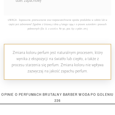
duet zapachowy
UWAGA - kopiowanie, przetwarzanie oraz rozpowszechnianie opisów produktów w całości lub w
części jest zabronione! Zgodnie z Ustawą z dnia 4 lutego 1994 r. o prawie autorskim i prawach
pokrewnych (Dz. U. z 2006 e. Nr 90, poz. 631 z późn. zm.)
Zmiana koloru perfum jest naturalnym procesem, który
wynika z ekspozycji na światło lub ciepło, a także z
procesu starzenia się perfum. Zmiana koloru nie wpływa
zazwyczaj na jakość zapachu perfum.
OPINIE O PERFUMACH BRUTALNY BARBER WODA PO GOLENIU
226