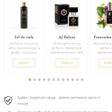
Żel do ciała
AJ Deluxe
Francuskie
Delikatnie oczyszcza
Ekskluzywna wersja
Nasza klasyc
skórę, pozostawiając ją
perfum z najwyższym
perfum 
gładką i nawilżoną.
zaperfumowaniem 26%.
zaperfumo
ZOBACZ
ZOBACZ
ZOB
Szybkie i bezpieczne zakupy - złożenie zamówienia zajmie Ci
minutę!