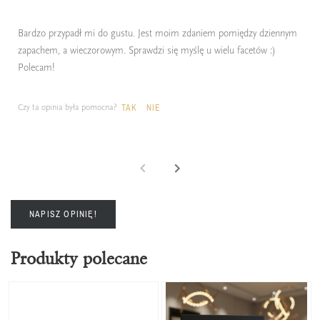
Bardzo przypadł mi do gustu. Jest moim zdaniem pomiędzy dziennym
zapachem, a wieczorowym. Sprawdzi się myślę u wielu facetów :)
Polecam!
Czy ta opinia była pomocna?
TAK
NIE
NAPISZ OPINIĘ!
Produkty polecane