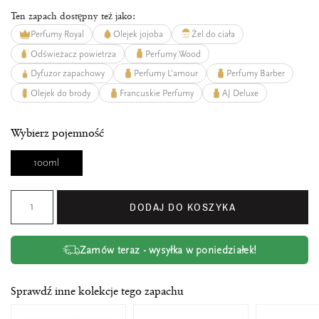
Ten zapach dostępny też jako:
Perfumy Royal
Olejek jojoba
Żel do ciała
Odświeżacz powietrza
Perfumy Wood
Dyfuzor zapachowy
Perfumy L'amour
Perfumy Barber
Olejek do brody
Francuskie Perfumy
AJ Deluxe
Wybierz pojemność
100ml
DODAJ DO KOSZYKA
Zamów teraz - wysyłka w poniedziałek!
Sprawdź inne kolekcje tego zapachu