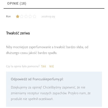
OPINIE (16)
Ron
2026-03-29
Trwałość zeriwa
Niby mocniejsze zaperfumowanie a trwałość bardzo słaba, od
dłuższego czasu jakość bardzo spadła.
Czy ta opinia była pomocna?
TAK
NIE
Odpowiedź od Francuskieperfumy.pl:
Dziękujemy za opinię! Chcielibyśmy zapewnić, że nie
zmieniamy receptur naszych zapachów. Przykro nam, że
produkt nie spełnił oczekiwań.