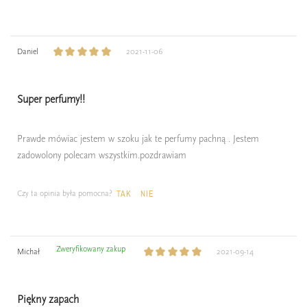
Daniel
2021-11-06
Super perfumy!!
Prawde mówiac jestem w szoku jak te perfumy pachną . Jestem
zadowolony polecam wszystkim.pozdrawiam
Czy ta opinia była pomocna?
TAK
NIE
Zweryfikowany zakup
Michał
2021-09-14
Piękny zapach