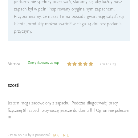
perfumy nie spełniły oczekiwań, staramy się aby każdy nasz
zapach był w pełni inspirowany oryginalnym zapachem.
Przypominamy, że nasza Firma posiada gwarancję satysfakcji
klienta, produkty można zwrócić w ciągu 14 dni bez podania
przyczyny.
Zweryfikowany zakup
Mateusz
2021-12-23
szosti
Jestem mega zadowolony z zapachu .Podczas długotrwałej pracy
fizycznej 8h zapach przynoszę jeszcze do domu !!!! Ogromnie polecam
!!!
Czy ta opinia była pomocna?
TAK
NIE