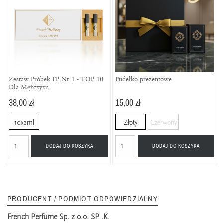
Zestaw Próbek FP Nr 1 - TOP 10
Pudełko prezentowe
Dla Mężczyzn
38,00 zł
15,00 zł
10x2ml
Złoty
Czerwony
DODAJ DO KOSZYKA
DODAJ DO KOSZYKA
PRODUCENT / PODMIOT ODPOWIEDZIALNY
French Perfume Sp. z o.o. SP .K.