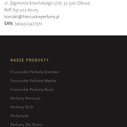
ul. Zygmunta Krasińskiego 1/26, 32-300 Olkusz
NIP 637-222-60-05
kontakt@francuskieperfumy.pl
EAN:
5904323477370
NASZE PRODUKTY
Francuskie Perfumy Damskie
Francuskie Perfumy Męskie
Francuskie Perfumy Royal
Perfumy Premium
Perfumy ECO
Perfumetki
Perfumy Dla Dzieci