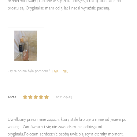
przeterminowały (kupione w styczniu ubiegłego roku) albo takie po
prostu są. Oryginalne mam od 3 lat i nadal wyraźnie pachną.
Czy ta opinia była pomocna?
TAK
NIE
Aneta
2021-09-25
Uwielbiany przez mnie zapach, który stale króluje u mnie od jesieni po
wiosnę . Zamówiłam i się nie zawiodłam nie odbiega od
oryginału.Polecam serdecznie osobą uwielbiającym eternity moment.