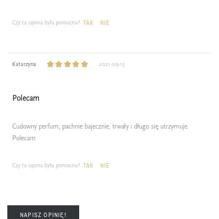
Czy ta opinia była pomocna?
TAK
NIE
Katarzyna
2021-09-13
Polecam
Cudowny perfum, pachnie bajecznie, trwały i długo się utrzymuje.
Polecam
Czy ta opinia była pomocna?
TAK
NIE
NAPISZ OPINIĘ!