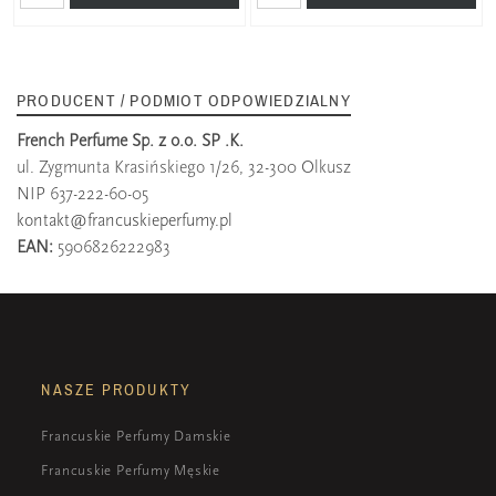
PRODUCENT / PODMIOT ODPOWIEDZIALNY
French Perfume Sp. z o.o. SP .K.
ul. Zygmunta Krasińskiego 1/26, 32-300 Olkusz
NIP 637-222-60-05
kontakt@francuskieperfumy.pl
EAN:
5906826222983
NASZE PRODUKTY
Francuskie Perfumy Damskie
Francuskie Perfumy Męskie