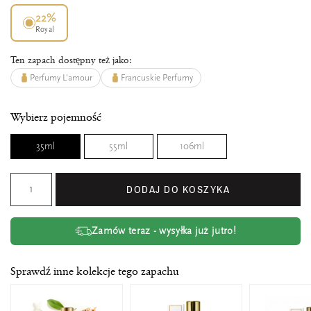
22%
Royal
Ten zapach dostępny też jako:
Perfumy L'amour
Francuskie Perfumy
Wybierz pojemność
35ml
55ml
106ml
DODAJ DO KOSZYKA
Zamów teraz - wysyłka już jutro!
Sprawdź inne kolekcje tego zapachu