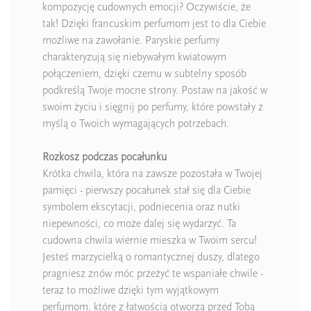
kompozycję cudownych emocji? Oczywiście, że
tak! Dzięki francuskim perfumom jest to dla Ciebie
możliwe na zawołanie. Paryskie perfumy
charakteryzują się niebywałym kwiatowym
połączeniem, dzięki czemu w subtelny sposób
podkreślą Twoje mocne strony. Postaw na jakość w
swoim życiu i sięgnij po perfumy, które powstały z
myślą o Twoich wymagających potrzebach.
Rozkosz podczas pocałunku
Krótka chwila, która na zawsze pozostała w Twojej
pamięci - pierwszy pocałunek stał się dla Ciebie
symbolem ekscytacji, podniecenia oraz nutki
niepewności, co może dalej się wydarzyć. Ta
cudowna chwila wiernie mieszka w Twoim sercu!
Jesteś marzycielką o romantycznej duszy, dlatego
pragniesz znów móc przeżyć te wspaniałe chwile -
teraz to możliwe dzięki tym wyjątkowym
perfumom, które z łatwością otworzą przed Tobą