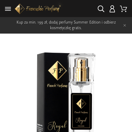
Kup za min. 199 zł, dodaj perfumy Summer Edition i odbierz
×
kosmetyczkę gratis.