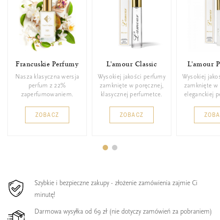
Francuskie Perfumy
L'amour Classic
L'amour 
Nasza klasyczna wersja
Wysokiej jakości perfumy
Wysokiej jako
perfum z 22%
zamknięte w poręcznej,
zamknięte w 
zaperfumowaniem.
klasycznej perfumetce.
eleganckiej 
ZOBACZ
ZOBACZ
ZOB
Szybkie i bezpieczne zakupy - złożenie zamówienia zajmie Ci
minutę!
Darmowa wysyłka od 69 zł (nie dotyczy zamówień za pobraniem)