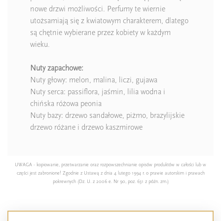
nowe drzwi możliwości. Perfumy te wiernie
utożsamiają się z kwiatowym charakterem, dlatego
są chętnie wybierane przez kobiety w każdym
wieku.
Nuty zapachowe:
Nuty głowy: melon, malina, liczi, gujawa
Nuty serca: passiflora, jaśmin, lilia wodna i
chińska różowa peonia
Nuty bazy: drzewo sandałowe, piżmo, brazylijskie
drzewo różane i drzewo kaszmirowe
UWAGA - kopiowanie, przetwarzanie oraz rozpowszechnianie opisów produktów w całości lub w
części jest zabronione! Zgodnie z Ustawą z dnia 4 lutego 1994 r. o prawie autorskim i prawach
pokrewnych (Dz. U. z 2006 e. Nr 90, poz. 631 z późn. zm.)