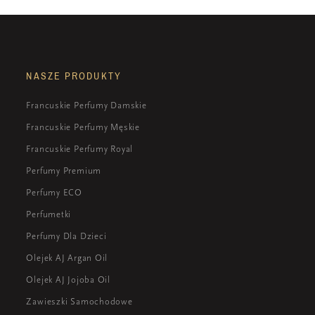
NASZE PRODUKTY
Francuskie Perfumy Damskie
Francuskie Perfumy Męskie
Francuskie Perfumy Royal
Perfumy Premium
Perfumy ECO
Perfumetki
Perfumy Dla Dzieci
Olejek AJ Argan Oil
Olejek AJ Jojoba Oil
Zawieszki Samochodowe