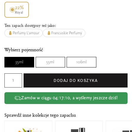
22%
Royal
Ten zapach dostępny też jako:
Perfumy L'amour
Francuskie Perfumy
Wybierz pojemność
35ml
55ml
106ml
DODAJ DO KOSZYKA
Zamów w ciągu
04:17:09
, a wyślemy jeszcze dziś!
Sprawdź inne kolekcje tego zapachu