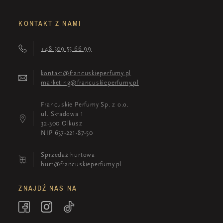
KONTAKT Z NAMI
+48 509 55 66 99
kontakt@francuskieperfumy.pl
marketing@francuskieperfumy.pl
Francuskie Perfumy Sp. z o.o.
ul. Składowa 1
32-300 Olkusz
NIP 637-221-87-50
Sprzedaż hurtowa
hurt@francuskieperfumy.pl
ZNAJDŹ NAS NA