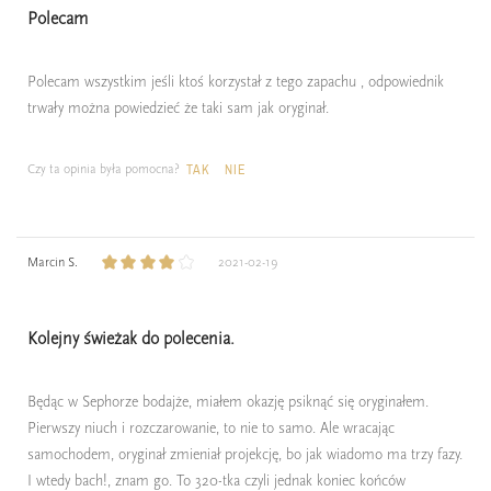
Polecam
Polecam wszystkim jeśli ktoś korzystał z tego zapachu , odpowiednik
trwały można powiedzieć że taki sam jak oryginał.
Czy ta opinia była pomocna?
TAK
NIE
Marcin S.
2021-02-19
Kolejny świeżak do polecenia.
Będąc w Sephorze bodajże, miałem okazję psiknąć się oryginałem.
Pierwszy niuch i rozczarowanie, to nie to samo. Ale wracając
samochodem, oryginał zmieniał projekcję, bo jak wiadomo ma trzy fazy.
I wtedy bach!, znam go. To 320-tka czyli jednak koniec końców