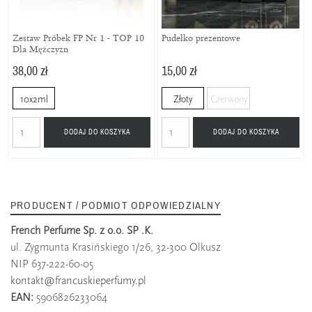
Zestaw Próbek FP Nr 1 - TOP 10
Pudełko prezentowe
Dla Mężczyzn
38,00 zł
15,00 zł
10x2ml
Złoty
Czerwony
DODAJ DO KOSZYKA
DODAJ DO KOSZYKA
PRODUCENT / PODMIOT ODPOWIEDZIALNY
French Perfume Sp. z o.o. SP .K.
ul. Zygmunta Krasińskiego 1/26, 32-300 Olkusz
NIP 637-222-60-05
kontakt@francuskieperfumy.pl
EAN:
5906826233064