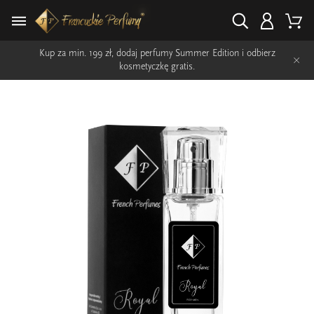
Kup za min. 199 zł, dodaj perfumy Summer Edition i odbierz
×
kosmetyczkę gratis.