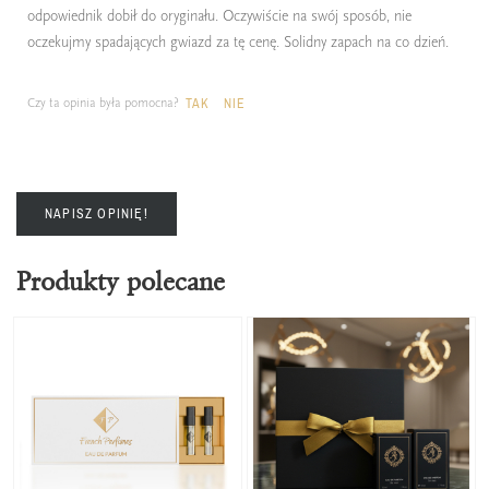
odpowiednik dobił do oryginału. Oczywiście na swój sposób, nie
oczekujmy spadających gwiazd za tę cenę. Solidny zapach na co dzień.
Czy ta opinia była pomocna?
TAK
NIE
NAPISZ OPINIĘ!
Produkty polecane