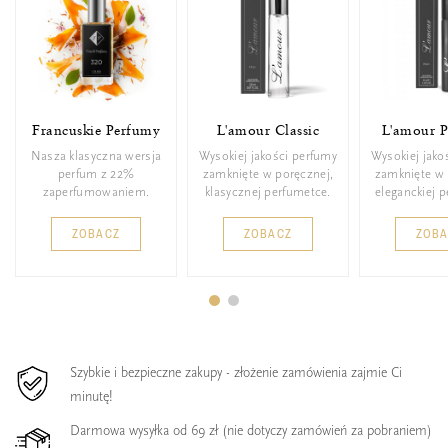
Francuskie Perfumy
L'amour Classic
L'amour 
Nasza klasyczna wersja
Wysokiej jakości perfumy
Wysokiej jako
perfum z 22%
zamknięte w poręcznej,
zamknięte w 
zaperfumowaniem.
klasycznej perfumetce.
eleganckiej 
ZOBACZ
ZOBACZ
ZOB
Szybkie i bezpieczne zakupy - złożenie zamówienia zajmie Ci
minutę!
Darmowa wysyłka od 69 zł (nie dotyczy zamówień za pobraniem)