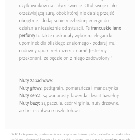
użytkowników na całym świecie. Otul swoje ciało
orzeźwiającą aurą, obok której nie da się przejść
obojętnie - dodaj sobie niezbędnej energii do
działania niezależnie od sytuacji. Te
francuskie lane
perfumy
to także doskonały wybór na elegancki
upominek dla bliskiego znajomego - podaruj mu
cudowny upominek razem z nami! Jesteśmy
przekonani, że będzie on z niego zadowolony!"
Nuty zapachowe:
Nuty głowy:
petitgrain, pomarańcza i mandarynka
Nuty serca
: są wodorosty, lawenda i kwiat bawełny
Nuty bazy:
są paczula, cedr virginia, nuty drzewne,
ambra i szałwia muszkatołowa
UWAGA - kopiowanie, przetwarzanie oraz rozpowszechnianie opisów produktów w całości lub w
części jest zabronione! Zgodnie z Ustawą z dnia 4 lutego 1994 r. o prawie autorskim i prawach