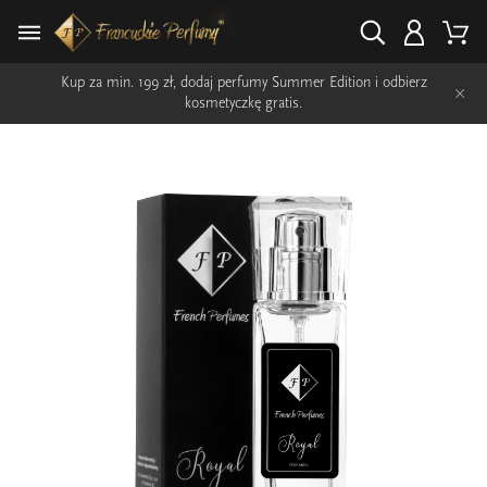
Kup za min. 199 zł, dodaj perfumy Summer Edition i odbierz
×
kosmetyczkę gratis.