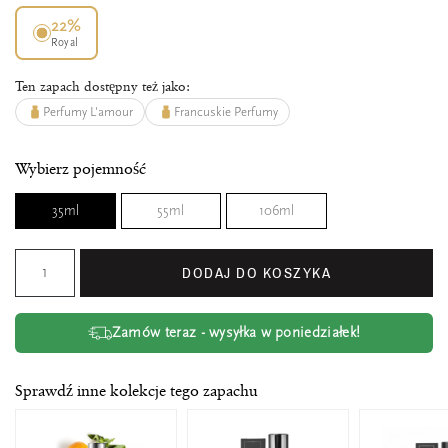
22%
Royal
Ten zapach dostępny też jako:
Perfumy L'amour
Francuskie Perfumy
Wybierz pojemność
35ml
55ml
106ml
DODAJ DO KOSZYKA
Zamów teraz - wysyłka w poniedziałek!
Sprawdź inne kolekcje tego zapachu