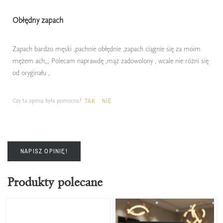
Obłędny zapach
Zapach bardzo męski ,pachnie obłędnie ,zapach ciągnie się za moim
mężem ach,,, Polecam naprawdę ,mąż zadowolony , wcale nie różni się
od oryginału ,
Czy ta opinia była pomocna?
TAK
NIE
NAPISZ OPINIĘ!
Produkty polecane