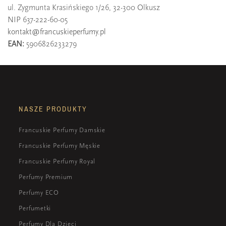
ul. Zygmunta Krasińskiego 1/26, 32-300 Olkusz
NIP 637-222-60-05
kontakt@francuskieperfumy.pl
EAN:
5906826233279
NASZE PRODUKTY
Francuskie Perfumy Damskie
Francuskie Perfumy Męskie
Francuskie Perfumy Royal
Perfumy Premium
Perfumy ECO
Perfumetki
Perfumy Dla Dzieci