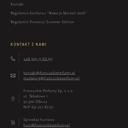
Kontakt
Regulamin Konkursu "Wakacje Marzeń 2026"
Regulamin Promocji Summer Edition
KONTAKT Z NAMI
+48 509 55 66 99
kontakt@francuskieperfumy.pl
marketing@francuskieperfumy.pl
Francuskie Perfumy Sp. z o.o.
ul. Składowa 1
32-300 Olkusz
NIP 637-221-87-50
Sprzedaż hurtowa
hurt@francuskieperfumy.pl