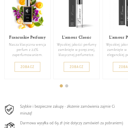
Francuskie Perfumy
L'amour Classic
L'amour 
Nasza klasyczna wersja
Wysokiej jakości perfumy
Wysokiej jako
perfum z 22%
zamknięte w poręcznej,
zamknięte w 
zaperfumowaniem.
klasycznej perfumetce.
eleganckiej 
ZOBACZ
ZOBACZ
ZOB
Szybkie i bezpieczne zakupy - złożenie zamówienia zajmie Ci
minutę!
Darmowa wysyłka od 69 zł (nie dotyczy zamówień za pobraniem)