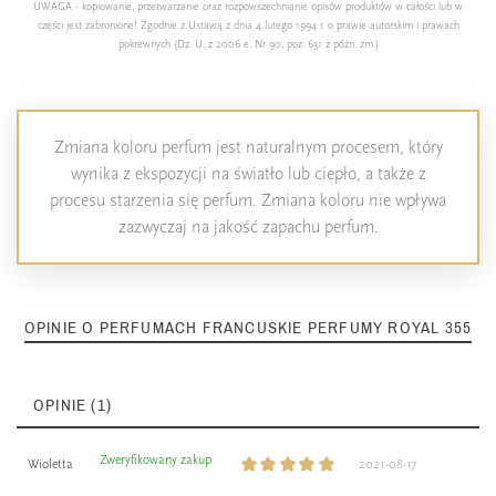
UWAGA - kopiowanie, przetwarzanie oraz rozpowszechnianie opisów produktów w całości lub w
części jest zabronione! Zgodnie z Ustawą z dnia 4 lutego 1994 r. o prawie autorskim i prawach
pokrewnych (Dz. U. z 2006 e. Nr 90, poz. 631 z późn. zm.)
Zmiana koloru perfum jest naturalnym procesem, który
wynika z ekspozycji na światło lub ciepło, a także z
procesu starzenia się perfum. Zmiana koloru nie wpływa
zazwyczaj na jakość zapachu perfum.
OPINIE O PERFUMACH FRANCUSKIE PERFUMY ROYAL 355
OPINIE (1)
Zweryfikowany zakup
Wioletta
2021-08-17