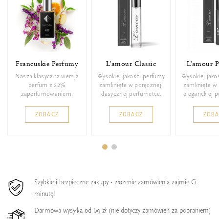
Francuskie Perfumy
L'amour Classic
L'amour 
Nasza klasyczna wersja
Wysokiej jakości perfumy
Wysokiej jako
perfum z 22%
zamknięte w poręcznej,
zamknięte w 
zaperfumowaniem.
klasycznej perfumetce.
eleganckiej 
ZOBACZ
ZOBACZ
ZOB
Szybkie i bezpieczne zakupy - złożenie zamówienia zajmie Ci
minutę!
Darmowa wysyłka od 69 zł (nie dotyczy zamówień za pobraniem)