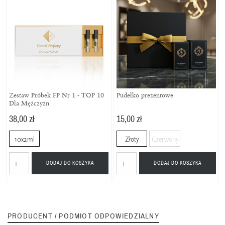
Zestaw Próbek FP Nr 1 - TOP 10
Pudełko prezentowe
Dla Mężczyzn
38,00 zł
15,00 zł
10x2ml
Złoty
Czerwony
DODAJ DO KOSZYKA
DODAJ DO KOSZYKA
PRODUCENT / PODMIOT ODPOWIEDZIALNY