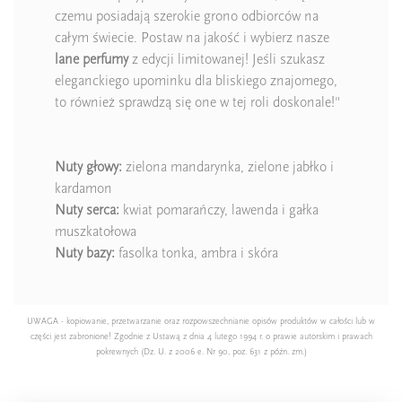
czemu posiadają szerokie grono odbiorców na
całym świecie. Postaw na jakość i wybierz nasze
lane perfumy
z edycji limitowanej! Jeśli szukasz
eleganckiego upominku dla bliskiego znajomego,
to również sprawdzą się one w tej roli doskonale!"
Nuty głowy:
zielona mandarynka, zielone jabłko i
kardamon
Nuty serca:
kwiat pomarańczy, lawenda i gałka
muszkatołowa
Nuty bazy:
fasolka tonka, ambra i skóra
UWAGA - kopiowanie, przetwarzanie oraz rozpowszechnianie opisów produktów w całości lub w
części jest zabronione! Zgodnie z Ustawą z dnia 4 lutego 1994 r. o prawie autorskim i prawach
pokrewnych (Dz. U. z 2006 e. Nr 90, poz. 631 z późn. zm.)