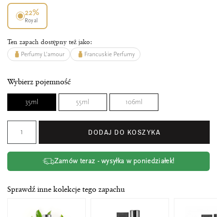
22%
Royal
Ten zapach dostępny też jako:
Perfumy L'amour
Francuskie Perfumy
Wybierz pojemność
35ml
55ml
106ml
DODAJ DO KOSZYKA
Zamów teraz - wysyłka w poniedziałek!
Sprawdź inne kolekcje tego zapachu