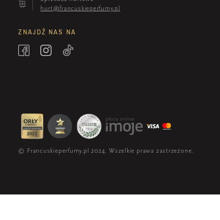
hurt@francuskieperfumy.pl
ZNAJDŹ NAS NA
© Francuskieperfumy.pl 2024. Wszelkie prawa zastrzeżone.