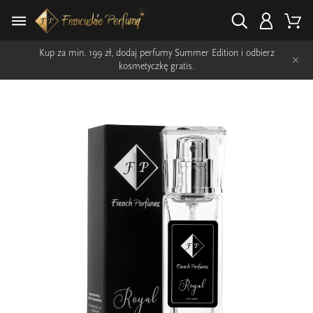
Kup za min. 199 zł, dodaj perfumy Summer Edition i odbierz
×
kosmetyczkę gratis.