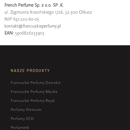
French Perfume Sp. z o.o. SP .K.
ul. Zygmunta Krasińskiego 1/26, 32-300 Olkusz
NIP 637-222-60-05
kontakt@francuskieperfumy.pl
EAN:
5906826233903
NASZE PRODUKTY
Francuskie Perfumy Damskie
Francuskie Perfumy Męskie
Francuskie Perfumy Royal
Perfumy Premium
Perfumy ECO
Perfumetki