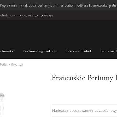
Kup za min. 199 zł, dodaj perfumy Summer Edition i odbierz kosmetyczkę gratis
oboty 7:00 - 15:00.
+48 509 55 66 99
erfumetki
Perfumy wg rodzaju
Zestawy Próbek
Brutalny 
 Perfumy Royal 747
Francuskie Perfumy
Najlepsze dopasowanie nut zapachowy