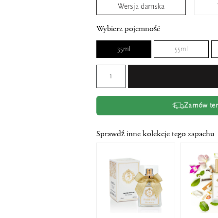
Wersja damska
Wybierz pojemność
35ml
55ml
Zamów tera
Sprawdź inne kolekcje tego zapachu