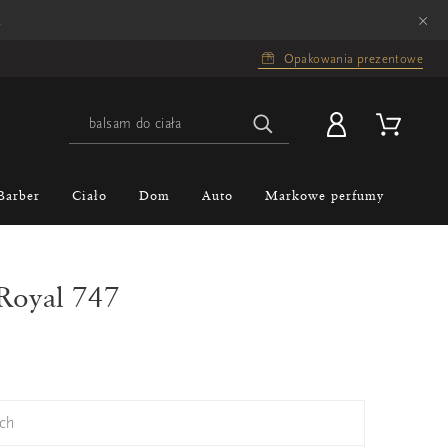
×
.
Opakowania prezentowe
Barber
Ciało
Dom
Auto
Markowe perfumy
 Royal 747
ch