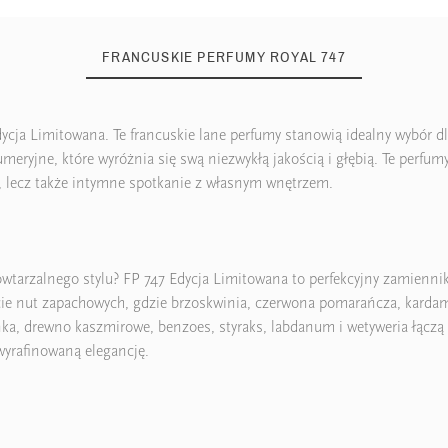
FRANCUSKIE PERFUMY ROYAL 747
dycja Limitowana. Te francuskie lane perfumy stanowią idealny wybór d
eryjne, które wyróżnia się swą niezwykłą jakością i głębią. Te perfumy
e, lecz także intymne spotkanie z własnym wnętrzem.
tarzalnego stylu? FP 747 Edycja Limitowana to perfekcyjny zamiennik 
ie nut zapachowych, gdzie brzoskwinia, czerwona pomarańcza, kardamon
onka, drewno kaszmirowe, benzoes, styraks, labdanum i wetyweria łączą
wyrafinowaną elegancję.