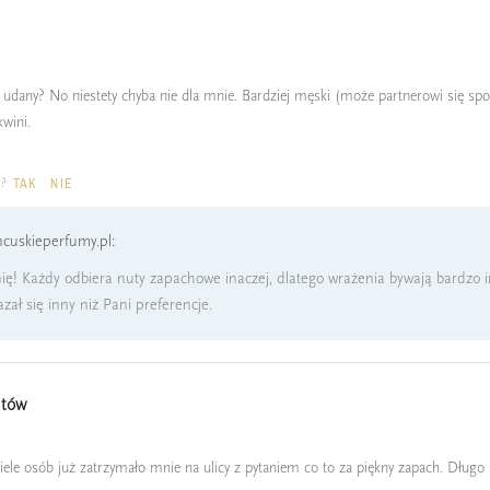
udany? No niestety chyba nie dla mnie. Bardziej męski (może partnerowi się spodo
kwini.
a?
TAK
NIE
cuskieperfumy.pl:
ię! Każdy odbiera nuty zapachowe inaczej, dlatego wrażenia bywają bardzo 
azał się inny niż Pani preferencje.
ntów
ele osób już zatrzymało mnie na ulicy z pytaniem co to za piękny zapach. Długo 