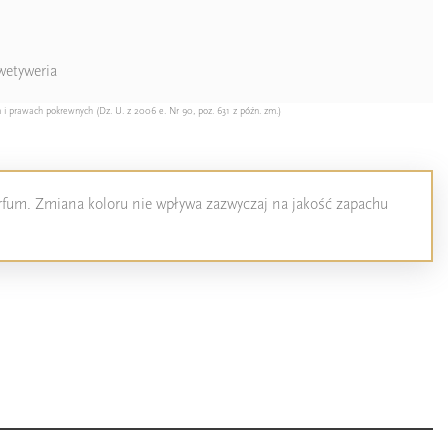
wetyweria
 i prawach pokrewnych (Dz. U. z 2006 e. Nr 90, poz. 631 z późn. zm.)
perfum. Zmiana koloru nie wpływa zazwyczaj na jakość zapachu