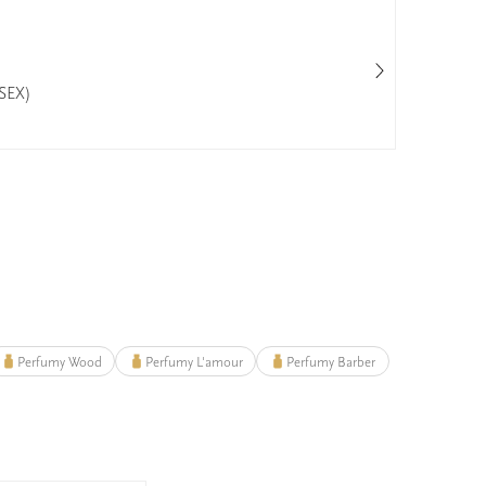
ISEX)
La
25%
Perfumy Wood
Perfumy L'amour
Perfumy Barber