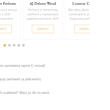
ie Perfumy
AJ Deluxe Wood
L'amour Classic
yczna wersja
Perfumy w drewnianej
Wysokiej jakości perfumy
m z 22%
odsłonie z najwyższym
zamknięte w poręcznej,
mowaniem.
zaperfumowaniem 26%.
klasycznej perfumetce.
BACZ
ZOBACZ
ZOBACZ
enie zamówienia zajmie Ci minutę!
tyczy zamówień za pobraniem)
ch oczekiwań? Masz 30 dni na zwrot.