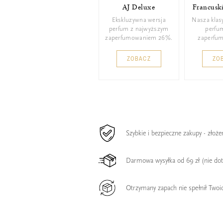
AJ Deluxe
Francusk
Ekskluzywna wersja
Nasza klas
perfum z najwyższym
perfu
zaperfumowaniem 26%.
zaperfu
ZOBACZ
ZO
Szybkie i bezpieczne zakupy - złoż
Darmowa wysyłka od 69 zł (nie do
Otrzymany zapach nie spełnił Twoi