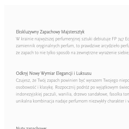
Ekskluzywny Zapachowy Majstersztyk
W krainie najwyższej perfumeryjnej sztuki debiutuje FP 747 E
zamiennik oryginalnych perfum, to prawdziwe arcydzieło perfum
że zapach to nie tylko sposób na zewnętrzne wyrażenie siebi
Odkryj Nowy Wymiar Elegancji i Luksusu
Czujesz, że Twój zapach powinien być wyrazem Twojego niepow
osobowość i klasykę. Rozpocznij podróż po wyjątkowym świec
indonezyjskiej paczuli, wanilia, drzewo sandałowe, fasolka t
unikalna kombinacja nadaje perfumom niezwykły charakter i 
Nuty zapachowe: