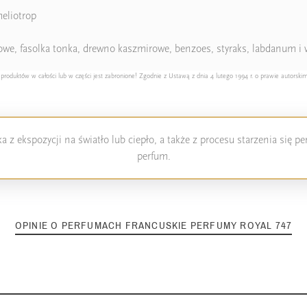
eliotrop
łowe, fasolka tonka, drewno kaszmirowe, benzoes, styraks, labdanum i 
duktów w całości lub w części jest zabronione! Zgodnie z Ustawą z dnia 4 lutego 1994 r. o prawie autorskim
 z ekspozycji na światło lub ciepło, a także z procesu starzenia się 
perfum.
OPINIE O PERFUMACH FRANCUSKIE PERFUMY ROYAL 747