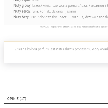
Nuty głowy:
brzoskwinia, czerwona pomarańcza, kardamon i h
Nuty serca:
rum, koniak, davana i jaśmin
Nuty bazy:
liść indonezyjskiej paczuli, wanilia, drzewo sanda
UWAGA - kopiowanie, przetwarzanie oraz rozpowszechnianie opisów pro
Zmiana koloru perfum jest naturalnym procesem, który wynika
OPINIE (17)