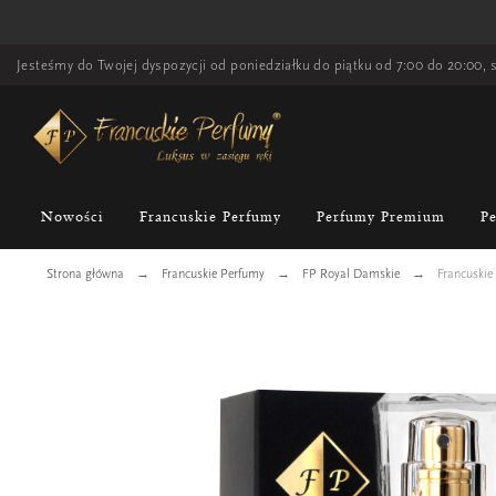
Jesteśmy do Twojej dyspozycji od poniedziałku do piątku od 7:00 do 20:00, s
Nowości
Francuskie Perfumy
Perfumy Premium
P
Strona główna
Francuskie Perfumy
FP Royal Damskie
Francuskie