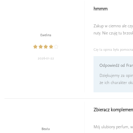
hmmm
Zakup w ciemno ale czy 
nuty. Nie czuję tu brzos
Ewelina
Czy ta opinia była pomocn
2026-01-22
Odpowiedź od Fran
Dziękujemy za opin
że ich charakter ok
Zbieracz kompleme
Mój ulubiony perfum, wi
Beata