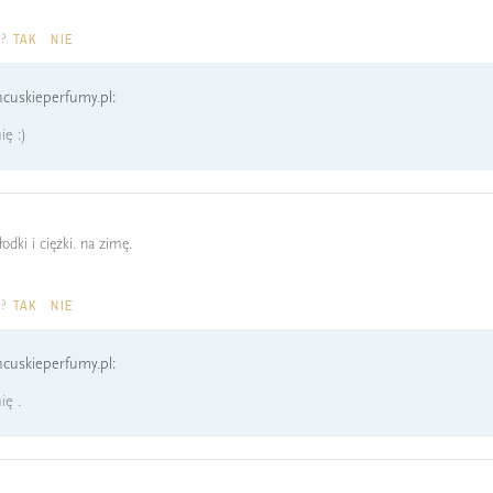
a?
TAK
NIE
cuskieperfumy.pl:
ę :)
łodki i ciężki. na zimę.
a?
TAK
NIE
cuskieperfumy.pl:
ię .