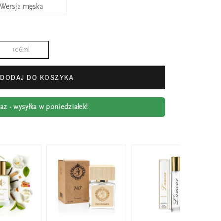
Wersja męska
106ml
DODAJ DO KOSZYKA
z - wysyłka w poniedziałek!