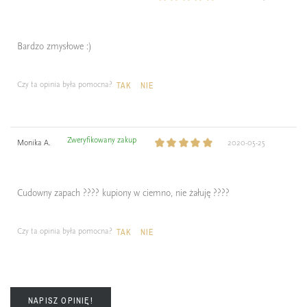
Bardzo zmysłowe :)
Czy ta opinia była pomocna?
TAK
NIE
Zweryfikowany zakup
Monika A.
2020-05-25
Cudowny zapach ???? kupiony w ciemno, nie żałuję ????
Czy ta opinia była pomocna?
TAK
NIE
NAPISZ OPINIĘ!