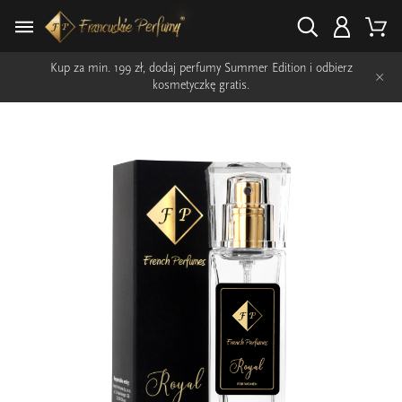
Kup za min. 199 zł, dodaj perfumy Summer Edition i odbierz
×
kosmetyczkę gratis.