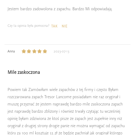
Jestem bardzo zadowolona z zapachu. Bardzo Mi odpowiadają.
Czy ta opinia była pomocna?
TAK
NIE
Anna
2023-07-13
Mile zaskoczona
Powiem tak Zamówiłam wiele zapachów z tej firmy i często Byłam
rozczarowana zapach Tresor Lancome posiadałam nie raz oryginał i
muszę przyznać że jestem naprawdę bardzo mile zaskoczona zapach
jest naprawdę bardzo zbliżony i również trwały czytając tu wcześniej
opinię byłam zdziwiona że ktoś pisze że zapach jest zupełnie inny niż
oryginał z drugiej strony drogie panie nie można wymagać od zapachu
który za 100 ml kosztuje 33 zł że będzie pachniał jak oryginał którego