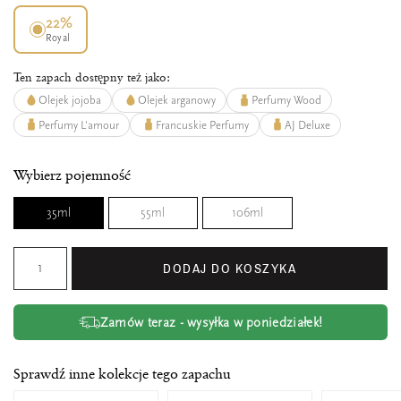
22%
Royal
Ten zapach dostępny też jako:
Olejek jojoba
Olejek arganowy
Perfumy Wood
Perfumy L'amour
Francuskie Perfumy
AJ Deluxe
Wybierz pojemność
35ml
55ml
106ml
DODAJ DO KOSZYKA
Zamów teraz - wysyłka w poniedziałek!
Sprawdź inne kolekcje tego zapachu