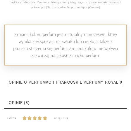
części jest zabronione! Zgodnie z Ustawą z dnia 4 lutego 1994 r. o prawie autorskim i prawach
pokrewnych (Dz. U. z 2006 e. Nr 90, poz. 631 z późn. zm.)
Zmiana koloru perfum jest naturalnym procesem, który
wynika z ekspozycji na światło lub ciepło, a także z
procesu starzenia się perfum. Zmiana koloru nie wpływa
zazwyczaj na jakość zapachu perfum.
OPINIE O PERFUMACH FRANCUSKIE PERFUMY ROYAL 9
OPINIE (8)
Celina
2025-12-15