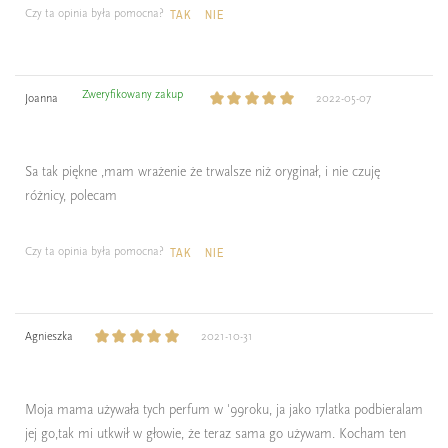
Czy ta opinia była pomocna?
TAK
NIE
Zweryfikowany zakup
Joanna
2022-05-07
Sa tak piękne ,mam wrażenie że trwalsze niż oryginał, i nie czuję
różnicy, polecam
Czy ta opinia była pomocna?
TAK
NIE
Agnieszka
2021-10-31
Moja mama używała tych perfum w '99roku, ja jako 17latka podbieralam
jej go,tak mi utkwił w głowie, że teraz sama go używam. Kocham ten