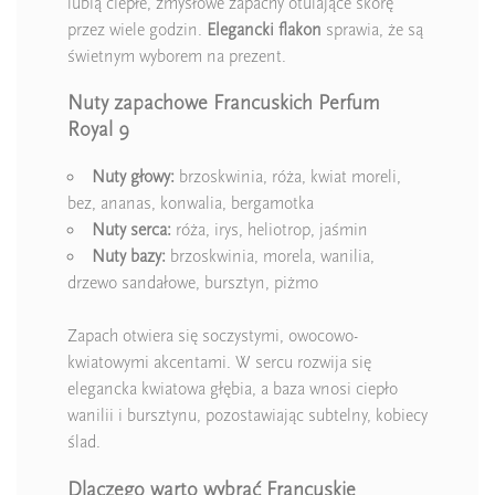
lubią ciepłe, zmysłowe zapachy otulające skórę
przez wiele godzin.
Elegancki flakon
sprawia, że są
świetnym wyborem na prezent.
Nuty zapachowe Francuskich Perfum
Royal 9
Nuty głowy:
brzoskwinia, róża, kwiat moreli,
bez, ananas, konwalia, bergamotka
Nuty serca:
róża, irys, heliotrop, jaśmin
Nuty bazy:
brzoskwinia, morela, wanilia,
drzewo sandałowe, bursztyn, piżmo
Zapach otwiera się soczystymi, owocowo-
kwiatowymi akcentami. W sercu rozwija się
elegancka kwiatowa głębia, a baza wnosi ciepło
wanilii i bursztynu, pozostawiając subtelny, kobiecy
ślad.
Dlaczego warto wybrać Francuskie