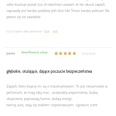
setka kosztuje ponad 700 zł natomiast uważam że ten akurat zapach
naprawdę jest bardzo podobny jeśli ktoś lubi Tresor bardzo polecam Na
pewno się nie zawiedzie
Czy ta opinia była pomocna?
TAK
NIE
Zweryfikowany zakup
Joanna
2023-03-27
głębokie, otulające, dające poczucie bezpieczeństwa
Zapach, który kojarzy mi się z macierzyństwem. To jest niesamowite w
perfumach, że mają taką moc - przywodzą wspomnienia, budzą
skojarzenia, poprawiają humor, dodają energii,
tworzą aurę, stają się znakiem rozpoznawczym- signature scent.