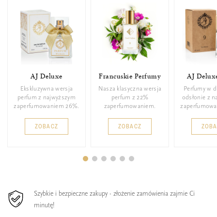
AJ Deluxe
Francuskie Perfumy
AJ Delux
Ekskluzywna wersja
Nasza klasyczna wersja
Perfumy w d
perfum z najwyższym
perfum z 22%
odsłonie z 
zaperfumowaniem 26%.
zaperfumowaniem.
zaperfumowa
ZOBACZ
ZOBACZ
ZOB
Szybkie i bezpieczne zakupy - złożenie zamówienia zajmie Ci
minutę!