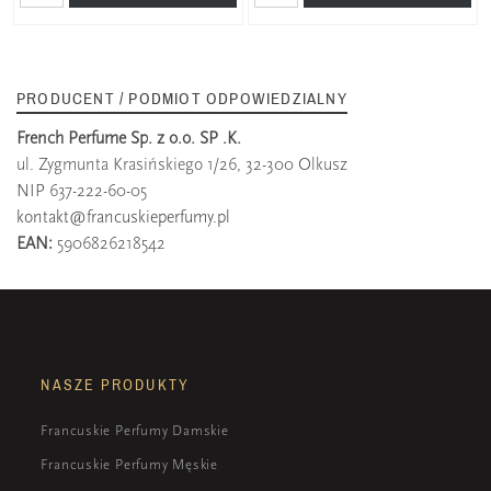
PRODUCENT / PODMIOT ODPOWIEDZIALNY
French Perfume Sp. z o.o. SP .K.
ul. Zygmunta Krasińskiego 1/26, 32-300 Olkusz
NIP 637-222-60-05
kontakt@francuskieperfumy.pl
EAN:
5906826218542
NASZE PRODUKTY
Francuskie Perfumy Damskie
Francuskie Perfumy Męskie