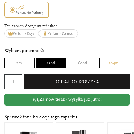
22%
Francuskie Perfumy
Ten zapach dostępny też jako:
Perfumy Royal
Perfumy L'amour
Wybierz pojemność
2ml
33ml
60ml
104ml
DODAJ DO KOSZYKA
Zamów teraz - wysyłka już jutro!
Sprawdź inne kolekcje tego zapachu