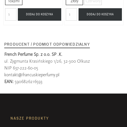
10x2ml
Złoty
Czerwony
DODAJ DO KOSZYKA
DODAJ DO KOSZYKA
PRODUCENT / PODMIOT ODPOWIEDZIALNY
French Perfume Sp. z o.o. SP .K.
ul. Zygmunta Krasińskiego 1/26, 32-300 Olkusz
NIP 637-222-60-05
kontakt@francuskieperfumy.pl
EAN:
5906826216593
NASZE PRODUKTY