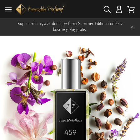
Kup za min. 199 zł, dodaj perfumy Summer Edition i odbierz
×
kosmetyczkę gratis.