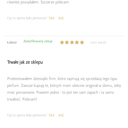
również posiadałem. Szczerze polecam.
Czy ta opinia była pomocna?
TAK
NIE
Zweryfikowany zakup
Łukasz
2021-09-26
Trwałe jak ze sklepu
Przetestowałem dziesiątki firm, które zajmują się sprzedażą tego typu
perfum. Zawsze kupuję te, których mam obecnie oryginał w domu, żeby
mieć porownanie. Powiem jedno - to jest ten sam zapach i ta sama
trwałość. Polecam!
Czy ta opinia była pomocna?
TAK
NIE