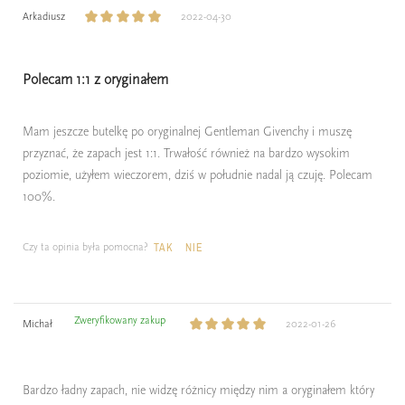
Arkadiusz
2022-04-30
Polecam 1:1 z oryginałem
Mam jeszcze butelkę po oryginalnej Gentleman Givenchy i muszę
przyznać, że zapach jest 1:1. Trwałość również na bardzo wysokim
poziomie, użyłem wieczorem, dziś w południe nadal ją czuję. Polecam
100%.
Czy ta opinia była pomocna?
TAK
NIE
Zweryfikowany zakup
Michał
2022-01-26
Bardzo ładny zapach, nie widzę różnicy między nim a oryginałem który