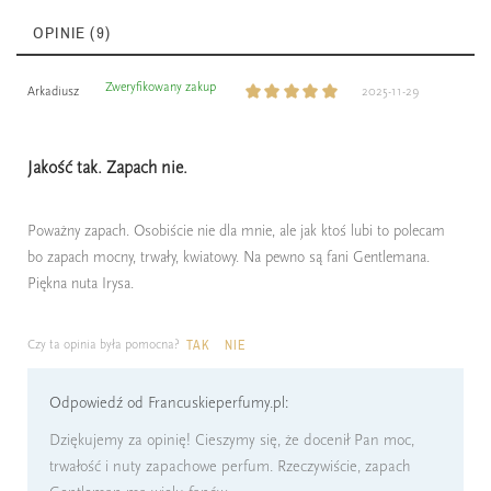
OPINIE (9)
Zweryfikowany zakup
Arkadiusz
2025-11-29
Jakość tak. Zapach nie.
Poważny zapach. Osobiście nie dla mnie, ale jak ktoś lubi to polecam
bo zapach mocny, trwały, kwiatowy. Na pewno są fani Gentlemana.
Piękna nuta Irysa.
Czy ta opinia była pomocna?
TAK
NIE
Odpowiedź od Francuskieperfumy.pl:
Dziękujemy za opinię! Cieszymy się, że docenił Pan moc,
trwałość i nuty zapachowe perfum. Rzeczywiście, zapach