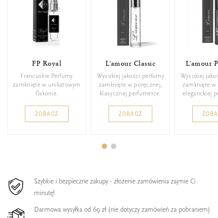
FP Royal
L'amour Classic
L'amour 
Francuskie Perfumy
Wysokiej jakości perfumy
Wysokiej jako
zamknięte w unikatowym
zamknięte w poręcznej,
zamknięte w 
flakonie.
klasycznej perfumetce.
eleganckiej 
ZOBACZ
ZOBACZ
ZOB
Szybkie i bezpieczne zakupy - złożenie zamówienia zajmie Ci
minutę!
Darmowa wysyłka od 69 zł (nie dotyczy zamówień za pobraniem)