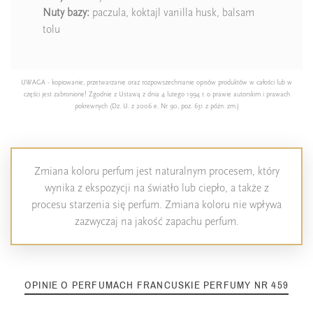
Nuty
bazy:
paczula, koktajl vanilla husk, balsam
tolu
UWAGA - kopiowanie, przetwarzanie oraz rozpowszechnianie opisów produktów w całości lub w
części jest zabronione! Zgodnie z Ustawą z dnia 4 lutego 1994 r. o prawie autorskim i prawach
pokrewnych (Dz. U. z 2006 e. Nr 90, poz. 631 z późn. zm.)
Zmiana koloru perfum jest naturalnym procesem, który
wynika z ekspozycji na światło lub ciepło, a także z
procesu starzenia się perfum. Zmiana koloru nie wpływa
zazwyczaj na jakość zapachu perfum.
OPINIE O PERFUMACH FRANCUSKIE PERFUMY NR 459