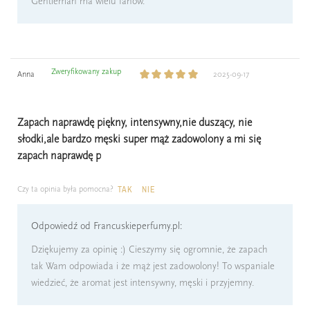
Gentleman ma wielu fanów.
Zweryfikowany zakup
Anna
2025-09-17
Zapach naprawdę piękny, intensywny,nie duszący, nie
słodki,ale bardzo męski super mąż zadowolony a mi się
zapach naprawdę p
Czy ta opinia była pomocna?
TAK
NIE
Odpowiedź od Francuskieperfumy.pl:
Dziękujemy za opinię :) Cieszymy się ogromnie, że zapach
tak Wam odpowiada i że mąż jest zadowolony! To wspaniale
wiedzieć, że aromat jest intensywny, męski i przyjemny.