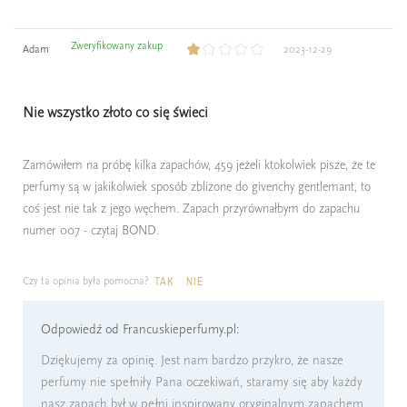
Zweryfikowany zakup
Adam
2023-12-29
Nie wszystko złoto co się świeci
Zamówiłem na próbę kilka zapachów, 459 jeżeli ktokolwiek pisze, że te
perfumy są w jakikolwiek sposób zbliżone do givenchy gentlemant, to
coś jest nie tak z jego węchem. Zapach przyrównałbym do zapachu
numer 007 - czytaj BOND.
Czy ta opinia była pomocna?
TAK
NIE
Odpowiedź od Francuskieperfumy.pl:
Dziękujemy za opinię. Jest nam bardzo przykro, że nasze
perfumy nie spełniły Pana oczekiwań, staramy się aby każdy
nasz zapach był w pełni inspirowany oryginalnym zapachem.