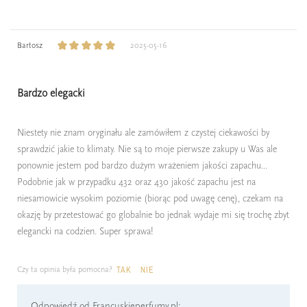
Bartosz
2025-05-16
Bardzo elegacki
Niestety nie znam oryginału ale zamówiłem z czystej ciekawości by
sprawdzić jakie to klimaty. Nie są to moje pierwsze zakupy u Was ale
ponownie jestem pod bardzo dużym wrażeniem jakości zapachu...
Podobnie jak w przypadku 432 oraz 430 jakość zapachu jest na
niesamowicie wysokim poziomie (biorąc pod uwagę cenę), czekam na
okazję by przetestować go globalnie bo jednak wydaje mi się trochę zbyt
elegancki na codzien. Super sprawa!
Czy ta opinia była pomocna?
TAK
NIE
Odpowiedź od Francuskieperfumy.pl: