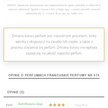
UWAGA - kopiowanie, przetwarzanie oraz rozpowszechnianie opisów produktów w całości lub w
części jest zabronione! Zgodnie z Ustawą z dnia 4 lutego 1994 r. o prawie autorskim i prawach
pokrewnych (Dz. U. z 2006 e. Nr 90, poz. 631 z późn. zm.)
Zmiana koloru perfum jest naturalnym procesem, który
wynika z ekspozycji na światło lub ciepło, a także z
procesu starzenia się perfum. Zmiana koloru nie wpływa
zazwyczaj na jakość zapachu perfum.
OPINIE O PERFUMACH FRANCUSKIE PERFUMY NR 474
OPINIE (5)
Zweryfikowany zakup
Karol
2024-08-21