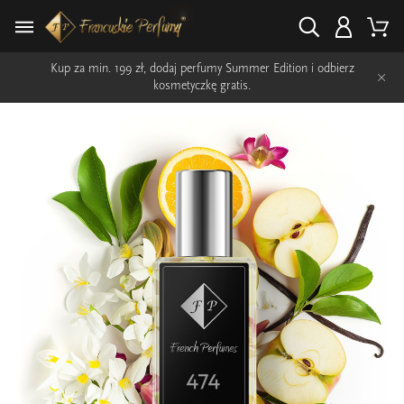
Kup za min. 199 zł, dodaj perfumy Summer Edition i odbierz
×
kosmetyczkę gratis.