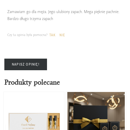
Zamawiam go dla męża. Jego ulubiony zapach. Mega pięknie pachnie.
Bardzo długo trzyma zapach
Czy ta opinia była pomocna?
TAK
NIE
NAPISZ OPINIĘ!
Produkty polecane