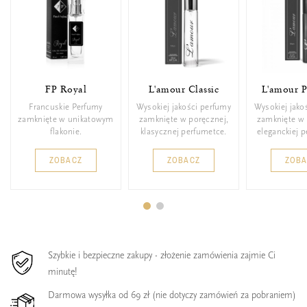
FP Royal
L'amour Classic
L'amour 
Francuskie Perfumy
Wysokiej jakości perfumy
Wysokiej jako
zamknięte w unikatowym
zamknięte w poręcznej,
zamknięte w 
flakonie.
klasycznej perfumetce.
eleganckiej 
ZOBACZ
ZOBACZ
ZOB
Szybkie i bezpieczne zakupy - złożenie zamówienia zajmie Ci
minutę!
Darmowa wysyłka od 69 zł (nie dotyczy zamówień za pobraniem)