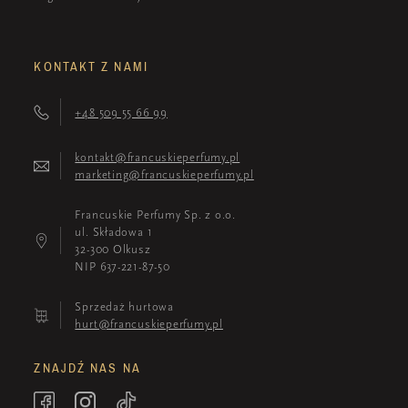
KONTAKT Z NAMI
+48 509 55 66 99
kontakt@francuskieperfumy.pl
marketing@francuskieperfumy.pl
Francuskie Perfumy Sp. z o.o.
ul. Składowa 1
32-300 Olkusz
NIP 637-221-87-50
Sprzedaż hurtowa
hurt@francuskieperfumy.pl
ZNAJDŹ NAS NA