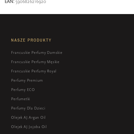
EAN:
5906826216920
NASZE PRODUKTY
Francuskie Perfumy Damskie
Francuskie Perfumy Męskie
Francuskie Perfumy Royal
Perfumy Premium
Perfumy ECO
Perfumetki
Perfumy Dla Dzieci
Olejek AJ Argan Oil
Olejek AJ Jojoba Oil