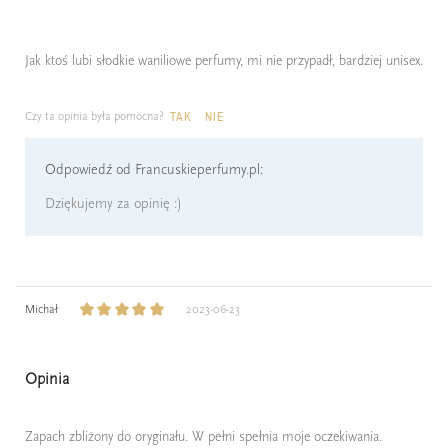
Jak ktoś lubi słodkie waniliowe perfumy, mi nie przypadł, bardziej unisex.
Czy ta opinia była pomocna?
TAK
NIE
Odpowiedź od Francuskieperfumy.pl:
Dziękujemy za opinię :)
Michał
2023-06-23
Opinia
Zapach zbliżony do oryginału. W pełni spełnia moje oczekiwania.