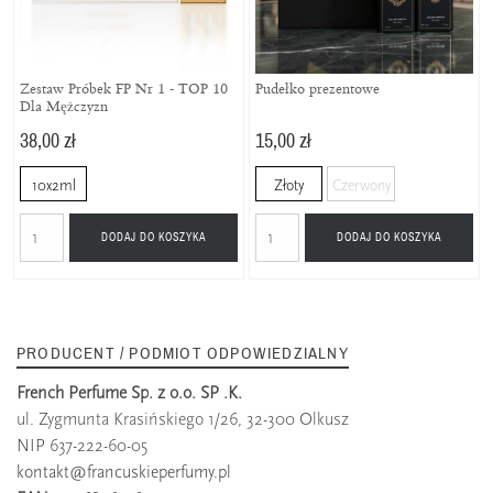
Zestaw Próbek FP Nr 1 - TOP 10
Pudełko prezentowe
Dla Mężczyzn
38,00 zł
15,00 zł
10x2ml
Złoty
Czerwony
DODAJ DO KOSZYKA
DODAJ DO KOSZYKA
PRODUCENT / PODMIOT ODPOWIEDZIALNY
French Perfume Sp. z o.o. SP .K.
ul. Zygmunta Krasińskiego 1/26, 32-300 Olkusz
NIP 637-222-60-05
kontakt@francuskieperfumy.pl