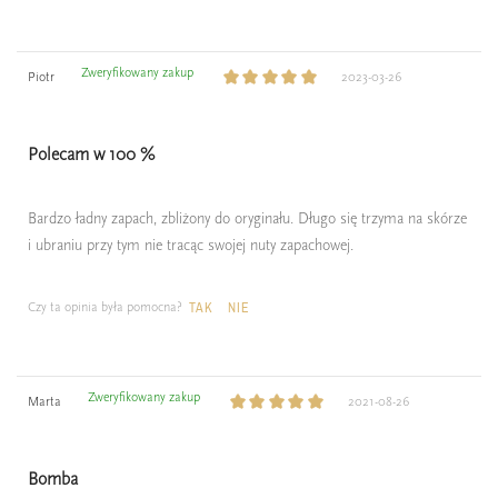
Zweryfikowany zakup
Piotr
2023-03-26
Polecam w 100 %
Bardzo ładny zapach, zbliżony do oryginału. Długo się trzyma na skórze
i ubraniu przy tym nie tracąc swojej nuty zapachowej.
Czy ta opinia była pomocna?
TAK
NIE
Zweryfikowany zakup
Marta
2021-08-26
Bomba