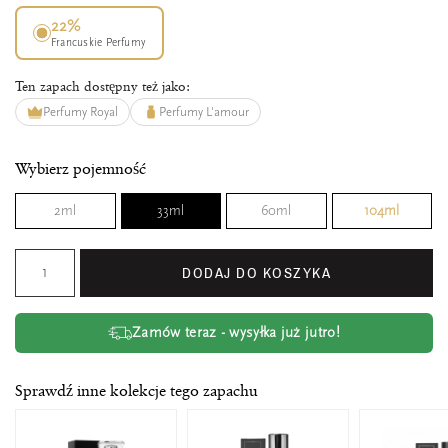
22%
Francuskie Perfumy
Ten zapach dostępny też jako:
Perfumy Royal
Perfumy L'amour
Wybierz pojemność
2ml
33ml
60ml
104ml
DODAJ DO KOSZYKA
Zamów teraz - wysyłka już jutro!
Sprawdź inne kolekcje tego zapachu